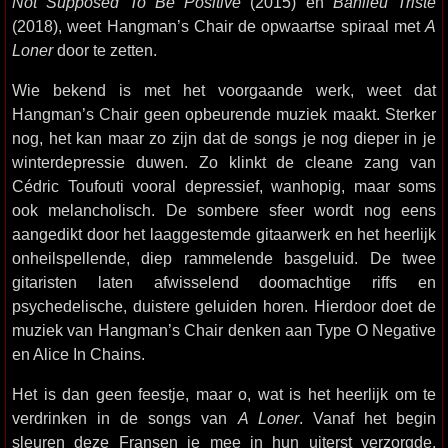
Not Supposed To Be Positive
(2015) en
Banlieu Triste
(2018), weet Hangman’s Chair de opwaartse spiraal met
A
Loner
door te zetten.
Wie bekend is met het voorgaande werk, weet dat
Hangman’s Chair geen opbeurende muziek maakt. Sterker
nog, het kan maar zo zijn dat de songs je nog dieper in je
winterdepressie duwen. Zo klinkt de cleane zang van
Cédric Toufouti vooral depressief, wanhopig, maar soms
ook melancholisch. De sombere sfeer wordt nog eens
aangedikt door het laaggestemde gitaarwerk en het heerlijk
onheilspellende, diep rammelende basgeluid. De twee
gitaristen laten afwisselend doomachtige riffs en
psychedelische, duistere geluiden horen. Hierdoor doet de
muziek van Hangman’s Chair denken aan Type O Negative
en Alice In Chains.
Het is dan geen feestje, maar o, wat is het heerlijk om te
verdrinken in de songs van
A Loner
. Vanaf het begin
sleuren deze Fransen je mee in hun uiterst verzorgde,