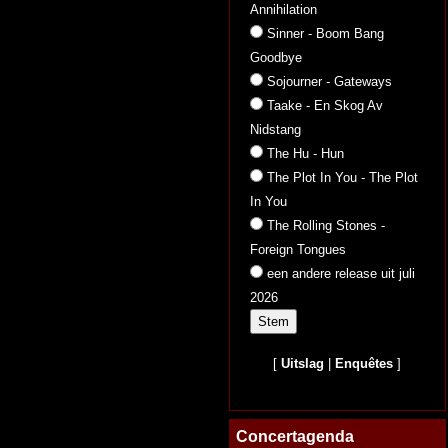
Annihilation
Sinner - Boom Bang
Goodbye
Sojourner - Gateways
Taake - En Skog Av
Nidstang
The Hu - Hun
The Plot In You - The Plot
In You
The Rolling Stones -
Foreign Tongues
een andere release uit juli
2026
[
Uitslag
|
Enquêtes
]
Concertagenda