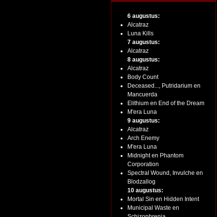
6 augustus:
Alcatraz
Luna Kills
7 augustus:
Alcatraz
8 augustus:
Alcatraz
Body Count
Deceased..., Putridarium en
Mancuerda
Elithium en End of the Dream
M'era Luna
9 augustus:
Alcatraz
Arch Enemy
M'era Luna
Midnight en Phantom
Corporation
Spectral Wound, Invulche en
Blodzallog
10 augustus:
Mortal Sin en Hidden Intent
Municipal Waste en
Schizophrenia