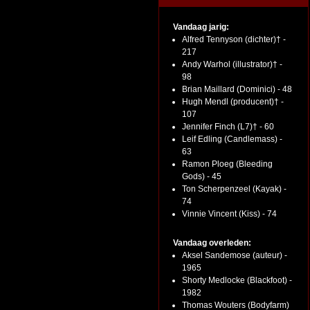
Vandaag jarig:
Alfred Tennyson (dichter)† -
217
Andy Warhol (illustrator)† -
98
Brian Maillard (Dominici) - 48
Hugh Mendl (producent)† -
107
Jennifer Finch (L7)† - 60
Leif Edling (Candlemass) -
63
Ramon Ploeg (Bleeding
Gods) - 45
Ton Scherpenzeel (Kayak) -
74
Vinnie Vincent (Kiss) - 74
Vandaag overleden:
Aksel Sandemose (auteur) -
1965
Shorty Medlocke (Blackfoot) -
1982
Thomas Wouters (Bodyfarm)