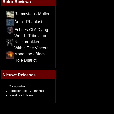
Retro-Reviews
Rammstein - Mutter
Äera - Phantast
Echoes Of A Dying
World - Tribulation
Neckbreakker -
Within The Viscera
Monolithe - Black
Hole District
Nieuwe Releases
7 augustus:
Electric Callboy - Tanzneid
Xandria - Eclipse