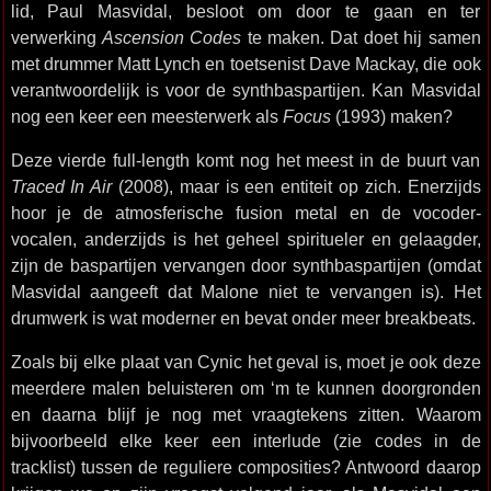
lid, Paul Masvidal, besloot om door te gaan en ter
verwerking
Ascension Codes
te maken. Dat doet hij samen
met drummer Matt Lynch en toetsenist Dave Mackay, die ook
verantwoordelijk is voor de synthbaspartijen. Kan Masvidal
nog een keer een meesterwerk als
Focus
(1993) maken?
Deze vierde full-length komt nog het meest in de buurt van
Traced In Air
(2008), maar is een entiteit op zich. Enerzijds
hoor je de atmosferische fusion metal en de vocoder-
vocalen, anderzijds is het geheel spiritueler en gelaagder,
zijn de baspartijen vervangen door synthbaspartijen (omdat
Masvidal aangeeft dat Malone niet te vervangen is). Het
drumwerk is wat moderner en bevat onder meer breakbeats.
Zoals bij elke plaat van Cynic het geval is, moet je ook deze
meerdere malen beluisteren om ‘m te kunnen doorgronden
en daarna blijf je nog met vraagtekens zitten. Waarom
bijvoorbeeld elke keer een interlude (zie codes in de
tracklist) tussen de reguliere composities? Antwoord daarop