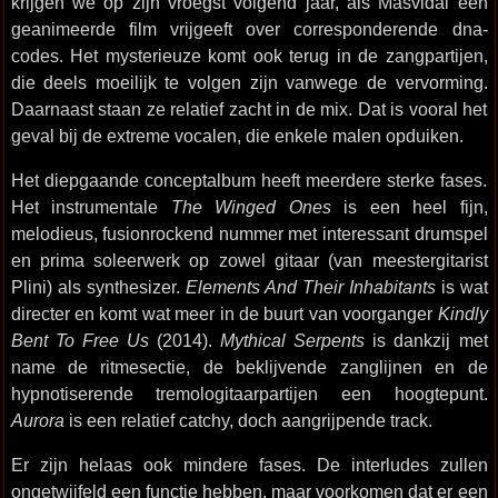
krijgen we op zijn vroegst volgend jaar, als Masvidal een
geanimeerde film vrijgeeft over corresponderende dna-
codes. Het mysterieuze komt ook terug in de zangpartijen,
die deels moeilijk te volgen zijn vanwege de vervorming.
Daarnaast staan ze relatief zacht in de mix. Dat is vooral het
geval bij de extreme vocalen, die enkele malen opduiken.
Het diepgaande conceptalbum heeft meerdere sterke fases.
Het instrumentale
The Winged Ones
is een heel fijn,
melodieus, fusionrockend nummer met interessant drumspel
en prima soleerwerk op zowel gitaar (van meestergitarist
Plini) als synthesizer.
Elements And Their Inhabitants
is wat
directer en komt wat meer in de buurt van voorganger
Kindly
Bent To Free Us
(2014).
Mythical Serpents
is dankzij met
name de ritmesectie, de beklijvende zanglijnen en de
hypnotiserende tremologitaarpartijen een hoogtepunt.
Aurora
is een relatief catchy, doch aangrijpende track.
Er zijn helaas ook mindere fases. De interludes zullen
ongetwijfeld een functie hebben, maar voorkomen dat er een