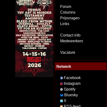
Forum
Columns
Prijsvragen
Links
Contact info
Medewerkers
Vacature
Netwerk
Facebook
Instagram
Spotify
Bluesky
X
RSS-feed