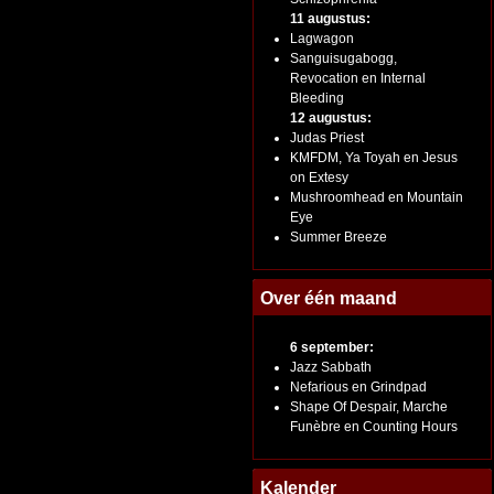
11 augustus:
Lagwagon
Sanguisugabogg,
Revocation en Internal
Bleeding
12 augustus:
Judas Priest
KMFDM, Ya Toyah en Jesus
on Extesy
Mushroomhead en Mountain
Eye
Summer Breeze
Over één maand
6 september:
Jazz Sabbath
Nefarious en Grindpad
Shape Of Despair, Marche
Funèbre en Counting Hours
Kalender