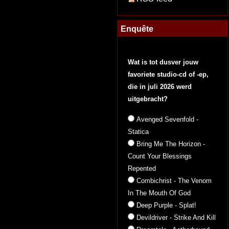
Enquête
Wat is tot dusver jouw
favoriete studio-cd of -ep,
die in juli 2026 werd
uitgebracht?
Avenged Sevenfold -
Statica
Bring Me The Horizon -
Count Your Blessings
Repented
Combichrist - The Venom
In The Mouth Of God
Deep Purple - Splat!
Devildriver - Strike And Kill