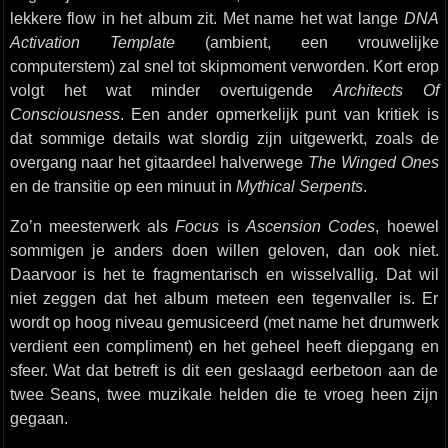
lekkere flow in het album zit. Met name het wat lange
DNA
Activation Template
(ambient, een vrouwelijke
computerstem) zal snel tot skipmoment verworden. Kort erop
volgt het wat minder overtuigende
Architects Of
Consciousness
. Een ander opmerkelijk punt van kritiek is
dat sommige details wat slordig zijn uitgewerkt, zoals de
overgang naar het gitaardeel halverwege
The Winged Ones
en de transitie op een minuut in
Mythical Serpents
.
Zo’n meesterwerk als
Focus
is
Ascension Codes
, hoewel
sommigen je anders doen willen geloven, dan ook niet.
Daarvoor is het te fragmentarisch en wisselvallig. Dat wil
niet zeggen dat het album meteen een tegenvaller is. Er
wordt op hoog niveau gemusiceerd (met name het drumwerk
verdient een compliment) en het geheel heeft diepgang en
sfeer. Wat dat betreft is dit een geslaagd eerbetoon aan de
twee Seans, twee muzikale helden die te vroeg heen zijn
gegaan.