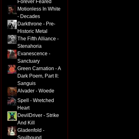
Forever Feared
Motionless In White
- Decades
Darkthrone - Pre-
Historic Metal
The Fifth Alliance -
Stenahoria
Evanescence -
Sanctuary
Green Carnation - A
Dark Poem, Part II:
Sanguis
Alvader - Woede
Spell - Wretched
Heart
DevilDriver - Strike
And Kill
Gladenfold -
Soulbound