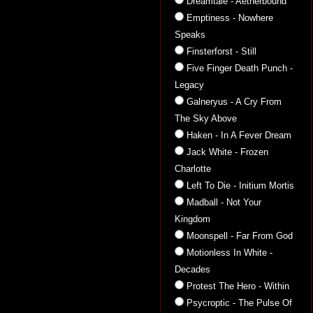
Dreamtale - Aetherbound
Emptiness - Nowhere
Speaks
Finsterforst - Still
Five Finger Death Punch -
Legacy
Galneryus - A Cry From
The Sky Above
Haken - In A Fever Dream
Jack White - Frozen
Charlotte
Left To Die - Initium Mortis
Madball - Not Your
Kingdom
Moonspell - Far From God
Motionless In White -
Decades
Protest The Hero - Within
Psycroptic - The Pulse Of