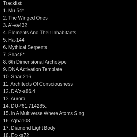
Tracklist:
1. Mu-54*
2. The Winged Ones
3. A'-va432
4. Elements And Their Inhabitants
5. Ha-144
6. Mythical Serpents
7. Sha48*
8. 6th Dimensional Archetype
9. DNA Activation Template
10. Shar-216
11. Architects Of Consciousness
12. DA'z-a86.4
13. Aurora
14. DU-*61.714285...
15. In A Multiverse Where Atoms Sing
16. A'jha108
17. Diamond Light Body
18. Ec-ka72