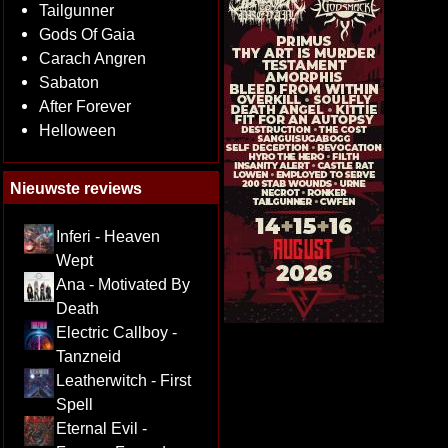
Tailgunner
Gods Of Gaia
Carach Angren
Sabaton
After Forever
Helloween
Nieuwste reviews
Inferi - Heaven
Wept
Ana - Motivated By
Death
Electric Callboy -
Tanzneid
Leatherwitch - First
Spell
Eternal Evil -