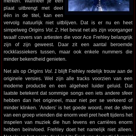
merken. Wanneer je een
plaat uitbrengt met deel
één in de titel, kan een
vervolg natuurlijk niet uitblijven. Dat is er nu en heet
simpelweg
Origins Vol. 2
. Het bevat net als zijn voorganger
twaalf covers van artiesten die voor Ace Frehley belangrijk
zijn of zijn geweest. Daar zit een aantal beroemde
rockklassiekers tussen, maar ook enkele nummers die
minder bekendheid genieten.
Net als op
Origins Vol. 1
blijft Frehley redelijk trouw aan de
originele versies. Wel zijn alle tracks voorzien van een
moderne productie en een algeheel luider geluid. Dat
laatste betekent dat sommige songs een iets andere sfeer
hebben dan het origineel, maar niet per se verkeerd of
minder klinken. 'Anders' is het goede woord, met de sfeer
van een groep vrienden die enorm veel pret heeft tijdens het
inspelen van muziek die hun levens en carrières enorm
hebben beïnvloed. Frehley doet het namelijk niet alleen.