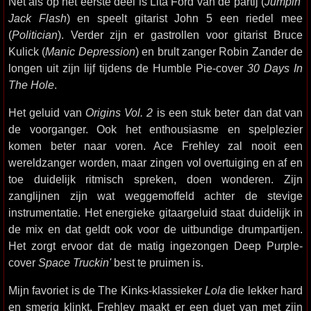
Net als op het eerste deel is Lita Ford van de partij (
Jumpin'
Jack Flash
) en speelt gitarist John 5 een riedel mee
(
Politician
). Verder zijn er gastrollen voor gitarist Bruce
Kulick (
Manic Depression
) en brult zanger Robin Zander de
longen uit zijn lijf tijdens de Humble Pie-cover
30 Days In
The Hole
.
Het geluid van
Origins Vol. 2
is een stuk beter dan dat van
de voorganger. Ook het enthousiasme en spelplezier
komen beter naar voren. Ace Frehley zal nooit een
wereldzanger worden, maar zingen vol overtuiging en af en
toe duidelijk ritmisch spreken, doen wonderen. Zijn
zanglijnen zijn wat weggemoffeld achter de stevige
instrumentatie. Het energieke gitaargeluid staat duidelijk in
de mix en dat geldt ook voor de uitbundige drumpartijen.
Het zorgt ervoor dat de matig ingezongen Deep Purple-
cover
Space Truckin'
best te pruimen is.
Mijn favoriet is de The Kinks-klassieker
Lola
die lekker hard
en smerig klinkt. Frehley maakt er een duet van met zijn