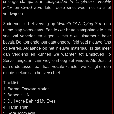
smerige slamparts in
Suspended In Emptiness
,
Reality
Filter
en
Owed Zero
laten deze smet weer net zo snel
verdwijnen.
Zodoende is het vervolg op
Warmth Of A Dying Sun
een
ruime stap voorwaarts. Een lekker brute stampplaat die niet
snel zal vervelen en eigenlijk met elke luisterbeurt beter
bevalt. De komende tour gaat ongetwijfeld veel nieuwe fans
opleveren. Afgaande op het nieuwe materiaal, is dat meer
dan verdiend en kunnen we wachten tot Employed To
Serve langzaam zijn weg omhoog zal vinden. Als Justine
dan ondertussen aan haar vocale kunsten werkt, ligt er een
mooie toekomst in het verschiet.
Tracklist:
1. Eternal Forward Motion
2. Beneath It All
3. Dull Ache Behind My Eyes
4. Harsh Truth
5. Sore Tooth Win