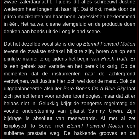
zware zaterdagnacht. Tijdens dit alles schreeuwt Justine
wederom haar longen uit haar lijf. Dat klinkt, mede door de
prima muzikanten om haar heen, agressief en beklemmend
in één. Het rauwe, cleane stemgeluid en de productie doen
denken aan bands uit de Long Island-scene.
Dat het dezelfde vocaliste is die op
Eternal Forward Motion
tevens de zwakste schakel blijkt te zijn, horen we op een
pijnlijke manier terug tijdens het begin van
Harsh Truth
. Er
is een gebrek aan variatie en het bereik is karig. Op de
momenten dat de instrumenten naar de achtergrond
verdwijnen, valt Justine hier toch wel door de mand. Ook de
uitgebalanceerde afsluiter
Bare Bones On A Blue Sky
laat
zich perfect lenen voor andere toonhoogtes, maar dat zit er
helaas niet in. Gelukkig krijgt de zangeres regelmatig de
vocale ondersteuning van gitarist Sammy Urwin. Zijn
bijdrage is absoluut van meerwaarde. Al met al zet
Employed To Serve met
Eternal Forward Motion
een
sublieme prestatie weg. De hakkende grooves en de