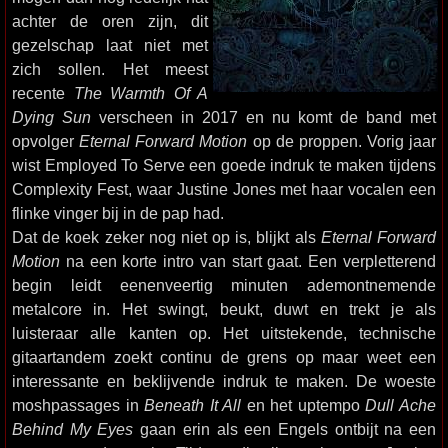
achter de oren zijn, dit
gezelschap laat niet met
zich sollen. Het meest
recente
The Warmth Of A
Dying Sun
verscheen in 2017 en nu komt de band met
opvolger
Eternal Forward Motion
op de proppen. Vorig jaar
wist Employed To Serve een goede indruk te maken tijdens
Complexity Fest, waar Justine Jones met haar vocalen een
flinke vinger bij in de pap had.
Dat de koek zeker nog niet op is, blijkt als
Eternal Forward
Motion
na een korte intro van start gaat. Een verpletterend
begin leidt eenenveertig minuten ademontnemende
metalcore in. Het swingt, beukt, duwt en trekt je als
luisteraar alle kanten op. Het uitstekende, technische
gitaartandem zoekt continu de grens op maar weet een
interessante en beklijvende indruk te maken. De woeste
moshpassages in
Beneath It All
en het uptempo
Dull Ache
Behind My Eyes
gaan erin als een Engels ontbijt na een