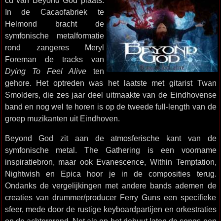
cd van Beyond God plaats.
In de Cacaofabriek te
Helmond bracht de
symfonische metalformatie
rond zangeres Meryl
Foreman de tracks van
Dying To Feel Alive
ten
gehore. Het optreden was het laatste met gitarist Twan
Smolders, die zes jaar deel uitmaakte van de Eindhovense
band en nog wel te horen is op de tweede full-length van de
groep muzikanten uit Eindhoven.
Beyond God zit aan de atmosferische kant van de
symfonische metal. The Gathering is een voorname
inspiratiebron, maar ook Evanescence, Within Temptation,
Nightwish en Epica hoor je in de composities terug.
Ondanks de vergelijkingen met andere bands ademen de
creaties van drummer/producer Ferry Guns een specifieke
sfeer, mede door de rustige keyboardpartijen en orkestraties