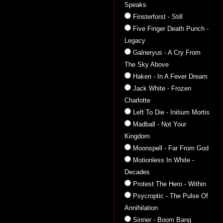
Speaks
Finsterforst - Still
Five Finger Death Punch -
Legacy
Galneryus - A Cry From
The Sky Above
Haken - In A Fever Dream
Jack White - Frozen
Charlotte
Left To Die - Initium Mortis
Madball - Not Your
Kingdom
Moonspell - Far From God
Motionless In White -
Decades
Protest The Hero - Within
Psycroptic - The Pulse Of
Annihilation
Sinner - Boom Bang