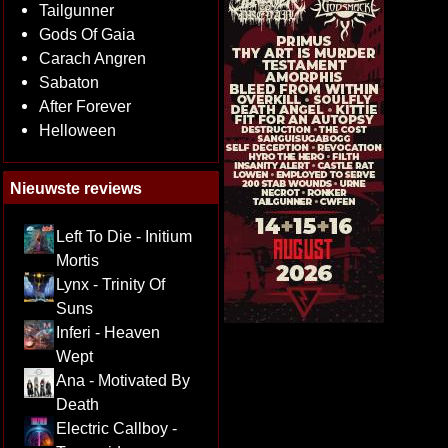
Tailgunner
Gods Of Gaia
Carach Angren
Sabaton
After Forever
Helloween
Nieuwste reviews
Left To Die - Initium
Mortis
Lynx - Trinity Of
Suns
Inferi - Heaven
Wept
Ana - Motivated By
Death
Electric Callboy -