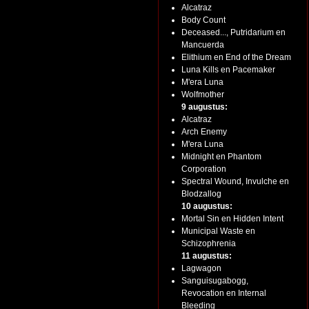
Alcatraz
Body Count
Deceased..., Putridarium en
Mancuerda
Elithium en End of the Dream
Luna Kills en Pacemaker
M'era Luna
Wolfmother
9 augustus:
Alcatraz
Arch Enemy
M'era Luna
Midnight en Phantom
Corporation
Spectral Wound, Invulche en
Blodzallog
10 augustus:
Mortal Sin en Hidden Intent
Municipal Waste en
Schizophrenia
11 augustus:
Lagwagon
Sanguisugabogg,
Revocation en Internal
Bleeding