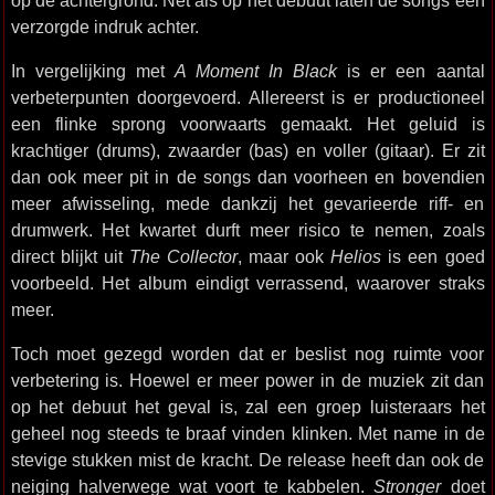
op de achtergrond. Net als op het debuut laten de songs een
verzorgde indruk achter.
In vergelijking met
A Moment In Black
is er een aantal
verbeterpunten doorgevoerd. Allereerst is er productioneel
een flinke sprong voorwaarts gemaakt. Het geluid is
krachtiger (drums), zwaarder (bas) en voller (gitaar). Er zit
dan ook meer pit in de songs dan voorheen en bovendien
meer afwisseling, mede dankzij het gevarieerde riff- en
drumwerk. Het kwartet durft meer risico te nemen, zoals
direct blijkt uit
The Collector
, maar ook
Helios
is een goed
voorbeeld. Het album eindigt verrassend, waarover straks
meer.
Toch moet gezegd worden dat er beslist nog ruimte voor
verbetering is. Hoewel er meer power in de muziek zit dan
op het debuut het geval is, zal een groep luisteraars het
geheel nog steeds te braaf vinden klinken. Met name in de
stevige stukken mist de kracht. De release heeft dan ook de
neiging halverwege wat voort te kabbelen.
Stronger
doet