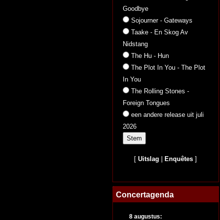
Goodbye
Sojourner - Gateways
Taake - En Skog Av
Nidstang
The Hu - Hun
The Plot In You - The Plot
In You
The Rolling Stones -
Foreign Tongues
een andere release uit juli
2026
[
Uitslag
|
Enquêtes
]
Concertagenda
8 augustus: