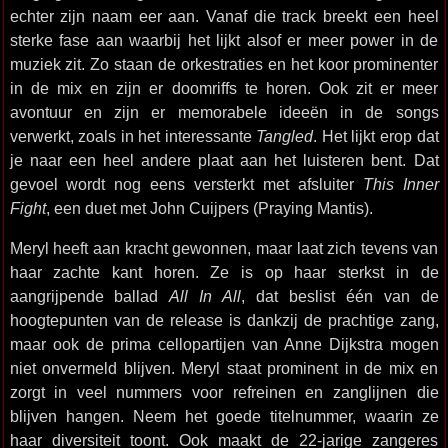
echter zijn naam eer aan. Vanaf die track breekt een heel
sterke fase aan waarbij het lijkt alsof er meer power in de
muziek zit. Zo staan de orkestraties en het koor prominenter
in de mix en zijn er doomriffs te horen. Ook zit er meer
avontuur en zijn er memorabele ideeën in de songs
verwerkt, zoals in het interessante
Tangled
. Het lijkt erop dat
je naar een heel andere plaat aan het luisteren bent. Dat
gevoel wordt nog eens versterkt met afsluiter
This Inner
Fight
, een duet met John Cuijpers (Praying Mantis).
Meryl heeft aan kracht gewonnen, maar laat zich tevens van
haar zachte kant horen. Ze is op haar sterkst in de
aangrijpende ballad
All In All
, dat beslist één van de
hoogtepunten van de release is dankzij de prachtige zang,
maar ook de prima cellopartijen van Anne Dijkstra mogen
niet onvermeld blijven. Meryl staat prominent in de mix en
zorgt in veel nummers voor refreinen en zanglijnen die
blijven hangen. Neem het goede titelnummer, waarin ze
haar diversiteit toont. Ook maakt de 22-jarige zangeres