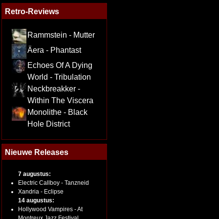
Retro-Reviews
Rammstein - Mutter
Äera - Phantast
Echoes Of A Dying
World - Tribulation
Neckbreakker -
Within The Viscera
Monolithe - Black
Hole District
Nieuwe Releases
7 augustus:
Electric Callboy - Tanzneid
Xandria - Eclipse
14 augustus:
Hollywood Vampires - At
Montreux Jazz Festival