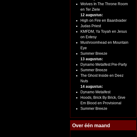
Wolves In The Throne Room
en Ter Ziele
12 augustus:
High on Fire en Baardvader
Judas Priest
KMFDM, Ya Toyah en Jesus
on Extesy
Mushroomhead en Mountain
Eye
Summer Breeze
13 augustus:
Dynamo Metalfest Pre-Party
Summer Breeze
The Ghost Inside en Deez
Nuts
14 augustus:
Dynamo Metalfest
Hoods, Brick By Brick, Give
Em Blood en Provisional
Summer Breeze
Over één maand