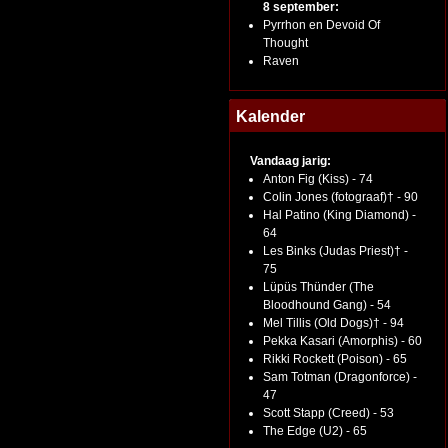
8 september:
Pyrrhon en Devoid Of
Thought
Raven
Kalender
Vandaag jarig:
Anton Fig (Kiss) - 74
Colin Jones (fotograaf)† - 90
Hal Patino (King Diamond) -
64
Les Binks (Judas Priest)† -
75
Lüpüs Thünder (The
Bloodhound Gang) - 54
Mel Tillis (Old Dogs)† - 94
Pekka Kasari (Amorphis) - 60
Rikki Rockett (Poison) - 65
Sam Totman (Dragonforce) -
47
Scott Stapp (Creed) - 53
The Edge (U2) - 65