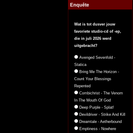
Enquête
Wat is tot dusver jouw
favoriete studio-cd of -ep,
die in juli 2026 werd
uitgebracht?
Avenged Sevenfold -
Statica
Bring Me The Horizon -
Count Your Blessings
Repented
Combichrist - The Venom
In The Mouth Of God
Deep Purple - Splat!
Devildriver - Strike And Kill
Dreamtale - Aetherbound
Emptiness - Nowhere