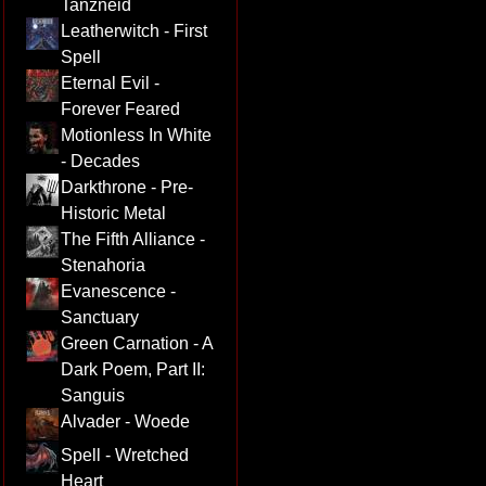
Tanzneid
Leatherwitch - First
Spell
Eternal Evil -
Forever Feared
Motionless In White
- Decades
Darkthrone - Pre-
Historic Metal
The Fifth Alliance -
Stenahoria
Evanescence -
Sanctuary
Green Carnation - A
Dark Poem, Part II:
Sanguis
Alvader - Woede
Spell - Wretched
Heart