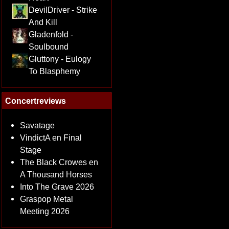
DevilDriver - Strike
And Kill
Gladenfold -
Soulbound
Gluttony - Eulogy
To Blasphemy
Concertreviews
Savatage
VindictA en Final
Stage
The Black Crowes en
A Thousand Horses
Into The Grave 2026
Graspop Metal
Meeting 2026