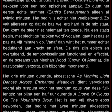
visitekaartje af. Op
Kingdoms Bathed In Golden Light
wordt
gekozen voor een nog epischere aanpak. Zo duurt het
eerste echte nummer (
Earth’s Bereavement
) alleen al
twintig minuten. Het begin is echter niet veelbelovend. Zo
valt allereerst op dat de bas wel erg hard in de mix staat.
Dat komt de sfeer niet helemaal ten goede. Na een statig
begin, met plechtige ‘spoken word’-vocalen, gaat het gas er
pas na vijf minuten op. Vanaf dan wint het nummer echter
beduidend aan kracht en sfeer. De riffs zijn episch en
overtuigend, de tempowisselingen functioneel en effectief,
en de screams van Meghan Wood (Crown Of Asteria), die
gastvocalen verzorgt, zijn bijzonder imponerend.
Het drie minuten durende, akoestische
As Morning Light
Dances Across Enchanted Meadows
dient vervolgens
vooral als rustpunt voor het magnum opus van deze full-
length: het bijna een half uur durende
A Crown Of Clouds
On The Mountain’s Brow
. Het is een vrij divers epos
geworden, dat begint met twee minuten akoestisch