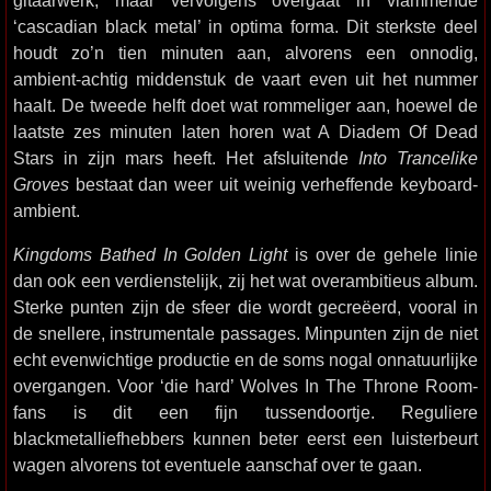
gitaarwerk, maar vervolgens overgaat in vlammende
‘cascadian black metal’ in optima forma. Dit sterkste deel
houdt zo’n tien minuten aan, alvorens een onnodig,
ambient-achtig middenstuk de vaart even uit het nummer
haalt. De tweede helft doet wat rommeliger aan, hoewel de
laatste zes minuten laten horen wat A Diadem Of Dead
Stars in zijn mars heeft. Het afsluitende
Into Trancelike
Groves
bestaat dan weer uit weinig verheffende keyboard-
ambient.
Kingdoms Bathed In Golden Light
is over de gehele linie
dan ook een verdienstelijk, zij het wat overambitieus album.
Sterke punten zijn de sfeer die wordt gecreëerd, vooral in
de snellere, instrumentale passages. Minpunten zijn de niet
echt evenwichtige productie en de soms nogal onnatuurlijke
overgangen. Voor ‘die hard’ Wolves In The Throne Room-
fans is dit een fijn tussendoortje. Reguliere
blackmetalliefhebbers kunnen beter eerst een luisterbeurt
wagen alvorens tot eventuele aanschaf over te gaan.