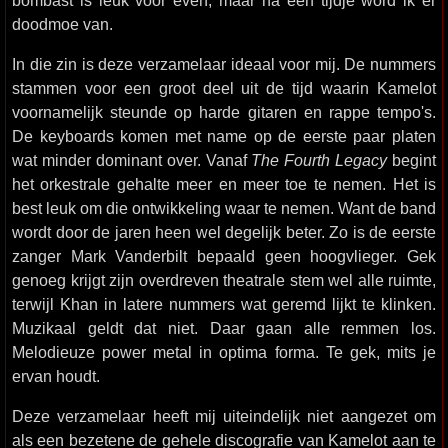
bombast is leuk voor even, maar na een tijdje word ik er
doodmoe van.
In die zin is deze verzamelaar ideaal voor mij. De nummers
stammen voor een groot deel uit de tijd waarin Kamelot
voornamelijk steunde op harde gitaren en rappe tempo's.
De keyboards komen met name op de eerste paar platen
wat minder dominant over. Vanaf
The Fourth Legacy
begint
het orkestrale gehalte meer en meer toe te nemen. Het is
best leuk om die ontwikkeling waar te nemen. Want de band
wordt door de jaren heen wel degelijk beter. Zo is de eerste
zanger Mark Vanderbilt bepaald geen hoogvlieger. Gek
genoeg krijgt zijn overdreven theatrale stem wel alle ruimte,
terwijl Khan in latere nummers wat geremd lijkt te klinken.
Muzikaal geldt dat niet. Daar gaan alle remmen los.
Melodieuze power metal in optima forma. Te gek, mits je
ervan houdt.
Deze verzamelaar heeft mij uiteindelijk niet aangezet om
als een bezetene de gehele discografie van Kamelot aan te