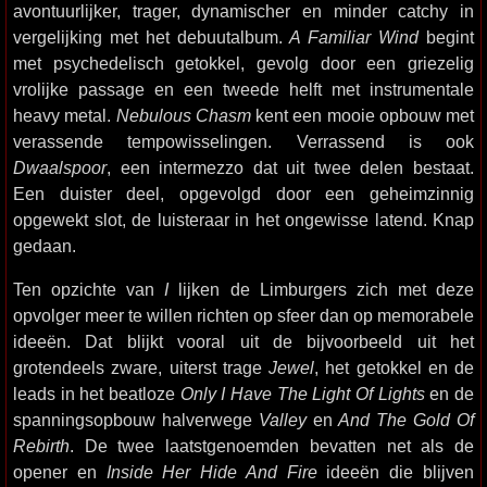
avontuurlijker, trager, dynamischer en minder catchy in
vergelijking met het debuutalbum.
A Familiar Wind
begint
met psychedelisch getokkel, gevolg door een griezelig
vrolijke passage en een tweede helft met instrumentale
heavy metal.
Nebulous Chasm
kent een mooie opbouw met
verassende tempowisselingen. Verrassend is ook
Dwaalspoor
, een intermezzo dat uit twee delen bestaat.
Een duister deel, opgevolgd door een geheimzinnig
opgewekt slot, de luisteraar in het ongewisse latend. Knap
gedaan.
Ten opzichte van
I
lijken de Limburgers zich met deze
opvolger meer te willen richten op sfeer dan op memorabele
ideeën. Dat blijkt vooral uit de bijvoorbeeld uit het
grotendeels zware, uiterst trage
Jewel
, het getokkel en de
leads in het beatloze
Only I Have The Light Of Lights
en de
spanningsopbouw halverwege
Valley
en
And The Gold Of
Rebirth
. De twee laatstgenoemden bevatten net als de
opener en
Inside Her Hide And Fire
ideeën die blijven