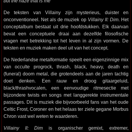
but the haze that is me
De teksten van Villainy zijn mysterieus, duister en
onconventioneel. Net als de muziek op
Villainy II: Dim
. Het
conceptalbum bestaat uit drie hoofdstukken. Elk daarvan
bevat een conceptuele draai aan dezelfde filosofische
vragen met betrekking tot het leven in al zijn vormen. De
teksten en muziek maken deel uit van het concept.
De Nederlandse metalformatie speelt een eigenzinnige mix
van occulte progrock, thrash, black, heavy, death en
(funeral) doom metal, die grotendeels aan de jaren tachtig
doet denken. Een rauw en droog gitaargeluid,
black/thrashvocalen, een eenvoudige ritmesectie met
bijzondere twists en songs met langgerekte instrumentale
passages. Dit is muziek die bijvoorbeeld fans van het oude
Celtic Frost, Coroner en het helaas ter ziele gegane Morbus
Chron vast wel weten te waarderen.
Villainy II: Dim
is organischer gemixt, extremer,