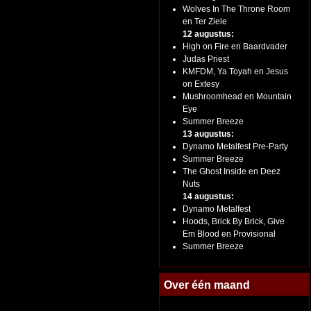
Wolves In The Throne Room
en Ter Ziele
12 augustus:
High on Fire en Baardvader
Judas Priest
KMFDM, Ya Toyah en Jesus
on Extesy
Mushroomhead en Mountain
Eye
Summer Breeze
13 augustus:
Dynamo Metalfest Pre-Party
Summer Breeze
The Ghost Inside en Deez
Nuts
14 augustus:
Dynamo Metalfest
Hoods, Brick By Brick, Give
Em Blood en Provisional
Summer Breeze
Over één maand