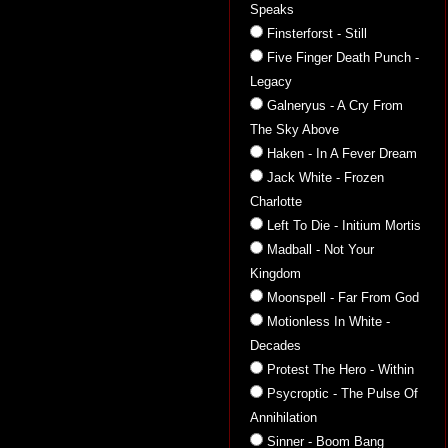
Speaks
Finsterforst - Still
Five Finger Death Punch -
Legacy
Galneryus - A Cry From
The Sky Above
Haken - In A Fever Dream
Jack White - Frozen
Charlotte
Left To Die - Initium Mortis
Madball - Not Your
Kingdom
Moonspell - Far From God
Motionless In White -
Decades
Protest The Hero - Within
Psycroptic - The Pulse Of
Annihilation
Sinner - Boom Bang