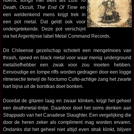
noemt, songs met titels als
Lust To
Death
,
Occult
,
The End Of Time
en
een weldenkend mens krijgt trek in
een pot metal. Dat geldt ook voor
ondergetekende. Deze pot verschijnt
via het Argentijnse label Metal Command Records.
Dit Chileense gezelschap schotelt een mengelmoes van
thrash, speed en black metal voor waar menig underground
metalliefhebber een zwak voor zou moeten hebben.
Eenvoudige en lompe riffs worden gedragen door een logge
ritmesectie terwijl de Nocturno Culto-achtige zang het zwarte
hart bijna uit de borstkas doet bonken.
Doordat de gitaren laag en zwaar klinken, krijgt het geheel
een deathmetal-tintje. Daardoor doet het soms denken aan
Strappado
van het Canadese Slaughter. Een vergelijking die
door de heren zeker als compliment mag worden ervaren.
Ondanks dat het geheel niet altijd even strak klinkt, blijven