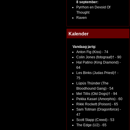
8 september:
Pyrrhon en Devoid Of
Thought
Raven
Kalender
Vandaag jarig:
Anton Fig (Kiss) - 74
Colin Jones (fotograaf)† - 90
Hal Patino (King Diamond) -
64
Les Binks (Judas Priest)† -
75
Lüpüs Thünder (The
Bloodhound Gang) - 54
Mel Tillis (Old Dogs)† - 94
Pekka Kasari (Amorphis) - 60
Rikki Rockett (Poison) - 65
Sam Totman (Dragonforce) -
47
Scott Stapp (Creed) - 53
The Edge (U2) - 65