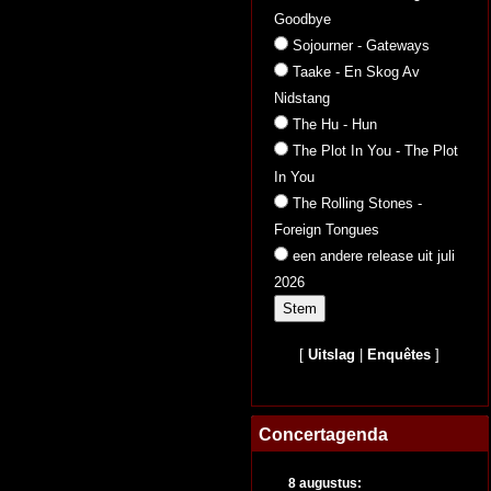
Goodbye
Sojourner - Gateways
Taake - En Skog Av
Nidstang
The Hu - Hun
The Plot In You - The Plot
In You
The Rolling Stones -
Foreign Tongues
een andere release uit juli
2026
[
Uitslag
|
Enquêtes
]
Concertagenda
8 augustus: