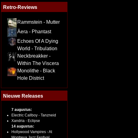
Retro-Reviews
Rammstein - Mutter
Äera - Phantast
Echoes Of A Dying
World - Tribulation
Neckbreakker -
Within The Viscera
Monolithe - Black
Hole District
Nieuwe Releases
7 augustus:
Electric Callboy - Tanzneid
Xandria - Eclipse
14 augustus:
Hollywood Vampires - At
Montreux Jazz Festival