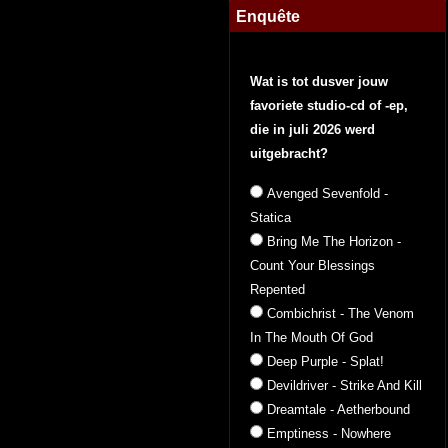
Enquête
Wat is tot dusver jouw
favoriete studio-cd of -ep,
die in juli 2026 werd
uitgebracht?
Avenged Sevenfold -
Statica
Bring Me The Horizon -
Count Your Blessings
Repented
Combichrist - The Venom
In The Mouth Of God
Deep Purple - Splat!
Devildriver - Strike And Kill
Dreamtale - Aetherbound
Emptiness - Nowhere