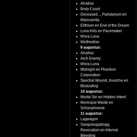
Alcatraz
Body Count
Deceased..., Putridarium en
Mancuerda
Elithium en End of the Dream
Luna Kills en Pacemaker
M'era Luna
Wolfmother
9 augustus:
Alcatraz
Arch Enemy
M'era Luna
Midnight en Phantom
Corporation
Spectral Wound, Invulche en
Blodzallog
10 augustus:
Mortal Sin en Hidden Intent
Municipal Waste en
Schizophrenia
11 augustus:
Lagwagon
Sanguisugabogg,
Revocation en Internal
Bleeding