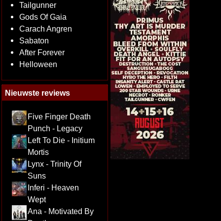
Tailgunner
Gods Of Gaia
Carach Angren
Sabaton
After Forever
Helloween
Nieuwste reviews
Five Finger Death
Punch - Legacy
Left To Die - Initium
Mortis
Lynx - Trinity Of
Suns
Inferi - Heaven
Wept
Ana - Motivated By