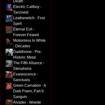
Death
Electric Callboy -
Tanzneid
Leatherwitch - First
Spell
Eternal Evil -
Forever Feared
Motionless In White
- Decades
Darkthrone - Pre-
Historic Metal
The Fifth Alliance -
Stenahoria
Evanescence -
Sanctuary
Green Carnation - A
Dark Poem, Part II:
Sanguis
Alvader - Woede