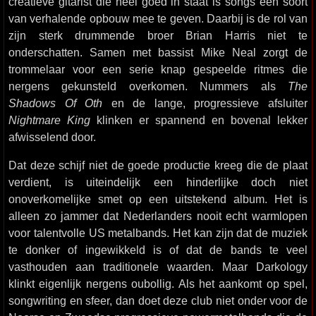
creatieve gitarist die heel goed in staat is songs een soort
van verhalende opbouw mee te geven. Daarbij is de rol van
zijn sterk drummende broer Brian Harris niet te
onderschatten. Samen met bassist Mike Neal zorgt de
trommelaar voor een serie knap gespeelde ritmes die
nergens gekunsteld overkomen. Nummers als
The
Shadows Of Oth
en de lange, progressieve afsluiter
Nightmare King
klinken er spannend en bovenal lekker
afwisselend door.
Dat deze schijf niet de goede productie kreeg die de plaat
verdient, is uiteindelijk een hinderlijke doch niet
onoverkomelijke smet op een uitstekend album. Het is
alleen zo jammer dat Nederlanders nooit echt warmlopen
voor talentvolle US metalbands. Het kan zijn dat de muziek
te donker of ingewikkeld is of dat de bands te veel
vasthouden aan traditionele waarden. Maar Darkology
klinkt eigenlijk nergens oubollig. Als het aankomt op spel,
songwriting en sfeer, dan doet deze club niet onder voor de