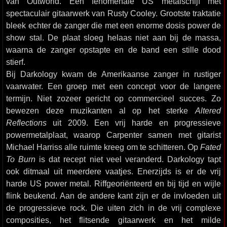
van Outworld. Een fenomenale US metalschijf met
spectaculair gitaarwerk van Rusty Cooley. Grootste traktatie
bleek echter de zanger die met een enorme dosis power de
show stal. De plaat sloeg helaas niet aan bij de massa,
waarna de zanger opstapte en de band een stille dood
stierf.
Bij Darkology kwam de Amerikaanse zanger in rustiger
vaarwater. Een groep met een concept voor de langere
termijn. Niet zozeer gericht op commercieel succes. Zo
bewezen deze muzikanten al op het sterke
Altered
Reflections
uit 2009. Een vrij harde en progressieve
powermetalplaat, waarop Carpenter samen met gitarist
Michael Harriss alle ruimte kreeg om te schitteren. Op
Fated
To Burn
is dat recept niet veel veranderd. Darkology tapt
ook ditmaal uit meerdere vaatjes. Enerzijds is er de vrij
harde US power metal. Riffgeoriënteerd en bij tijd en wijle
flink beukend. Aan de andere kant zijn er de invloeden uit
de progressieve rock. Die uiten zich in de vrij complexe
composities, het flitsende gitaarwerk en het milde