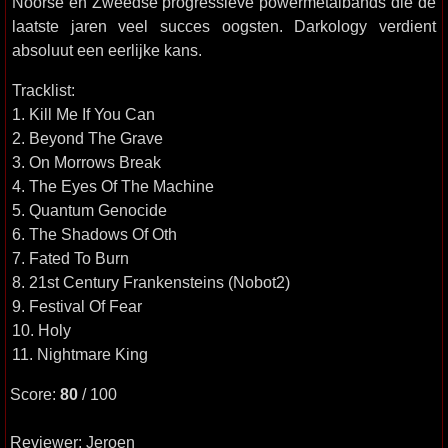
Noorse en Zweedse progressieve powermetalbands die de
laatste jaren veel succes oogsten. Darkology verdient
absoluut een eerlijke kans.
Tracklist:
1. Kill Me If You Can
2. Beyond The Grave
3. On Morrows Break
4. The Eyes Of The Machine
5. Quantum Genocide
6. The Shadows Of Oth
7. Fated To Burn
8. 21st Century Frankensteins (Nobot2)
9. Festival Of Fear
10. Holy
11. Nightmare King
Score:
80
/ 100
Reviewer: Jeroen