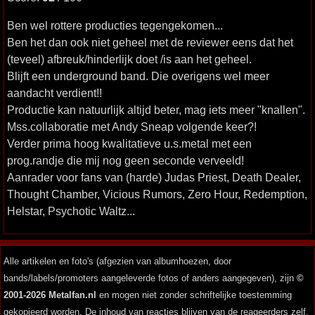
Ben wel rottere producties tegengekomen...
Ben het dan ook niet geheel met de reviewer eens dat het
(teveel) afbreuk/hinderlijk doet /is aan het geheel.
Blijft een underground band. Die overigens wel meer
aandacht verdient!!
Productie kan natuurlijk altijd beter, mag iets meer "knallen".
Mss.collaboratie met Andy Sneap volgende keer?!
Verder prima hoog kwalitatieve u.s.metal met een
prog.randje die mij nog geen seconde verveeld!
Aanrader voor fans van (harde) Judas Priest, Death Dealer,
Thought Chamber, Vicious Rumors, Zero Hour, Redemption,
Helstar, Psychotic Waltz...
Alle artikelen en foto's (afgezien van albumhoezen, door
bands/labels/promoters aangeleverde fotos of anders aangegeven), zijn
©
2001-2026 Metalfan.nl
en mogen niet zonder schriftelijke toestemming
gekopieerd worden. De inhoud van reacties blijven van de reageerders zelf.