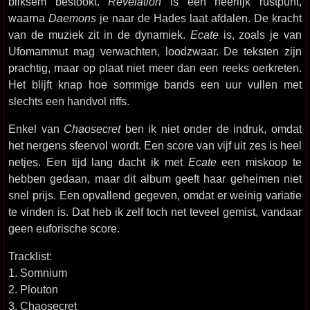
bliksem bestookt.
Revelation
is een heerlijk rustpunt,
waarna
Daemons
je naar de Hades laat afdalen. De kracht
van de muziek zit in de dynamiek.
Ecate
is, zoals je van
Ufomammut mag verwachten, loodzwaar. De teksten zijn
prachtig, maar op plaat niet meer dan een reeks oerkreten.
Het blijft knap hoe sommige bands een uur vullen met
slechts een handvol riffs.
Enkel van
Chaosecret
ben ik niet onder de indruk, omdat
het nergens sfeervol wordt. Een score van vijf uit zes is heel
netjes. Een tijd lang dacht ik met
Ecate
een miskoop te
hebben gedaan, maar dit album geeft haar geheimen niet
snel prijs. Een opvallend gegeven, omdat er weinig variatie
te vinden is. Dat heb ik zelf toch net teveel gemist, vandaar
geen euforische score.
Tracklist:
1. Somnium
2. Plouton
3. Chaosecret