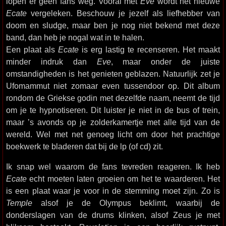
lopen er geen fans weg. Vooral met
Eve
wordt het nieuwe
Ecate
vergeleken. Beschouw je jezelf als liefhebber van
doom en sludge, maar ben je nog niet bekend met deze
band, dan heb je nogal wat in te halen.
Een plaat als
Ecate
is erg lastig te recenseren. Het maakt
minder indruk dan
Eve
, maar onder de juiste
omstandigheden is het genieten geblazen. Natuurlijk zet je
Ufomammut niet zomaar even tussendoor op. Dit album
rondom de Griekse godin met dezelfde naam, neemt de tijd
om je te hypnotiseren. Dit luister je niet in de bus of trein,
maar ’s avonds op je zolderkamertje met alle tijd van de
wereld. Wel met net genoeg licht om door het prachtige
boekwerk te bladeren dat bij de lp (of cd) zit.
Ik snap wel waarom de fans tevreden reageren. Ik heb
Ecate
echt moeten laten groeien om het te waarderen. Het
is een plaat waar je voor in de stemming moet zijn. Zo is
Temple
alsof je de Olympus beklimt, waarbij de
donderslagen van de drums klinken, alsof Zeus je met