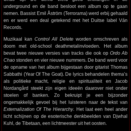
underground en de band besloot een album op te gaan
nemen. Bassist Emil Åström (Terrorama) werd erbij gehaald
en er werd een deal getekend met het Duitse label Ván
Records.
Muzikaal kan
Control All Delete
worden omschreven als
doom met old-school deathmetalinvloeden. Het album
bevat twee nieuwe versies van tracks die ook op
Ordo Ab
Chao
stonden en vier nieuwe nummers. De band werd voor
de opname van het album bijgestaan door gitarist Thomas
Sabbathi (Year Of The Goat). De lyrics behandelen thema’s
als politieke macht, religie en spiritualiteit en Jacob
Nordangård steekt zijn eigen ideeën daarover niet onder
stoelen of banken. Zo bekruipt je een bijzonder
ongemakkelijk gevoel bij het luisteren naar de tekst van
Externalization Of The Hierarchy
. Het laat een heel ander
licht schijnen op de esoterische denkbeelden van Djwhal
Kuhl, de Tibetaan, een lichtmeester uit het oosten.