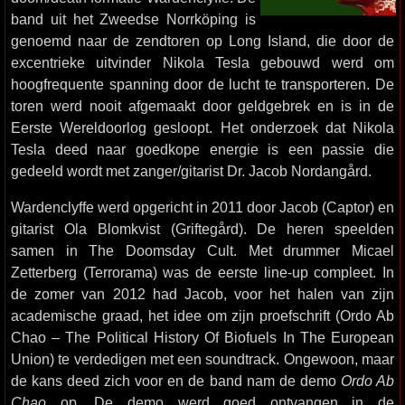
band uit het Zweedse Norrköping is
genoemd naar de zendtoren op Long Island, die door de
excentrieke uitvinder Nikola Tesla gebouwd werd om
hoogfrequente spanning door de lucht te transporteren. De
toren werd nooit afgemaakt door geldgebrek en is in de
Eerste Wereldoorlog gesloopt. Het onderzoek dat Nikola
Tesla deed naar goedkope energie is een passie die
gedeeld wordt met zanger/gitarist Dr. Jacob Nordangård.
Wardenclyffe werd opgericht in 2011 door Jacob (Captor) en
gitarist Ola Blomkvist (Griftegård). De heren speelden
samen in The Doomsday Cult. Met drummer Micael
Zetterberg (Terrorama) was de eerste line-up compleet. In
de zomer van 2012 had Jacob, voor het halen van zijn
academische graad, het idee om zijn proefschrift (Ordo Ab
Chao – The Political History Of Biofuels In The European
Union) te verdedigen met een soundtrack. Ongewoon, maar
de kans deed zich voor en de band nam de demo
Ordo Ab
Chao
op. De demo werd goed ontvangen in de