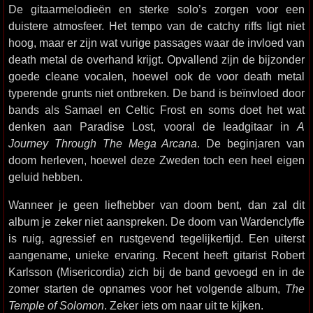
De gitaarmelodieën en sterke solo’s zorgen voor een
duistere atmosfeer. Het tempo van de catchy riffs ligt niet
hoog, maar er zijn wat vurige passages waar de invloed van
death metal de overhand krijgt. Opvallend zijn de bijzonder
goede cleane vocalen, hoewel ook de voor death metal
typerende grunts niet ontbreken. De band is beïnvloed door
bands als Samael en Celtic Frost en soms doet het wat
denken aan Paradise Lost, vooral de leadgitaar in
A
Journey Through The Mega Arcana
. De beginjaren van
doom herleven, hoewel deze Zweden toch een heel eigen
geluid hebben.
Wanneer je geen liefhebber van doom bent, dan zal dit
album je zeker niet aanspreken. De doom van Wardenclyffe
is ruig, agressief en rustgevend tegelijkertijd. Een uiterst
aangename, unieke ervaring. Recent heeft gitarist Robert
Karlsson (Misericordia) zich bij de band gevoegd en in de
zomer starten de opnames voor het volgende album,
The
Temple of Solomon
. Zeker iets om naar uit te kijken.