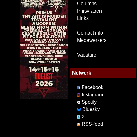
Columns
Prijsvragen
Links
Contact info
Medewerkers
Vacature
Netwerk
Facebook
Instagram
Spotify
Bluesky
X
RSS-feed