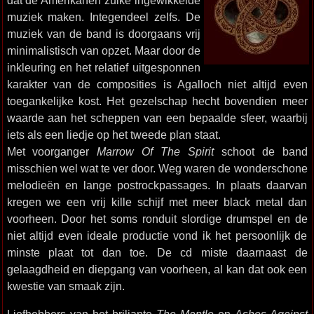
dat de Amerikanen zulke ingewikkelde
muziek maken. Integendeel zelfs. De
muziek van de band is doorgaans vrij
minimalistisch van opzet. Maar door de
inkleuring en het relatief uitgesponnen
karakter van de composities is Agalloch niet altijd even
toegankelijke kost. Het gezelschap hecht bovendien meer
waarde aan het scheppen van een bepaalde sfeer, waarbij
iets als een liedje op het tweede plan staat.
Met voorganger
Marrow Of The Spirit
schoot de band
misschien wel wat te ver door. Weg waren de wonderschone
melodieën en lange postrockpassages. In plaats daarvan
kregen we een vrij kille schijf met meer black metal dan
voorheen. Door het soms ronduit slordige drumspel en de
niet altijd even ideale productie vond ik het persoonlijk de
minste plaat tot dan toe. De cd miste daarnaast de
gelaagdheid en diepgang van voorheen, al kan dat ook een
kwestie van smaak zijn.