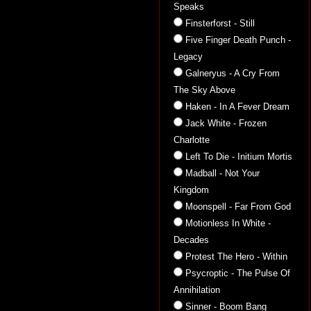
Speaks
Finsterforst - Still
Five Finger Death Punch -
Legacy
Galneryus - A Cry From
The Sky Above
Haken - In A Fever Dream
Jack White - Frozen
Charlotte
Left To Die - Initium Mortis
Madball - Not Your
Kingdom
Moonspell - Far From God
Motionless In White -
Decades
Protest The Hero - Within
Psycroptic - The Pulse Of
Annihilation
Sinner - Boom Bang