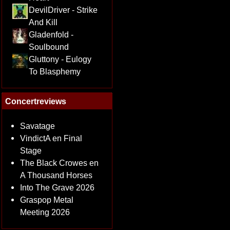
DevilDriver - Strike
And Kill
Gladenfold -
Soulbound
Gluttony - Eulogy
To Blasphemy
Concertreviews
Savatage
VindictA en Final
Stage
The Black Crowes en
A Thousand Horses
Into The Grave 2026
Graspop Metal
Meeting 2026