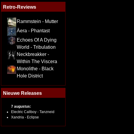
Retro-Reviews
Rammstein - Mutter
Äera - Phantast
Echoes Of A Dying
World - Tribulation
Neckbreakker -
Within The Viscera
Monolithe - Black
Hole District
Nieuwe Releases
7 augustus:
Electric Callboy - Tanzneid
Xandria - Eclipse