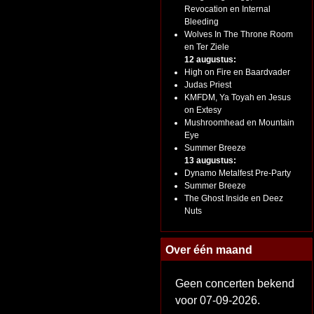
Revocation en Internal
Bleeding
Wolves In The Throne Room
en Ter Ziele
12 augustus:
High on Fire en Baardvader
Judas Priest
KMFDM, Ya Toyah en Jesus
on Extesy
Mushroomhead en Mountain
Eye
Summer Breeze
13 augustus:
Dynamo Metalfest Pre-Party
Summer Breeze
The Ghost Inside en Deez
Nuts
Over één maand
Geen concerten bekend
voor 07-09-2026.