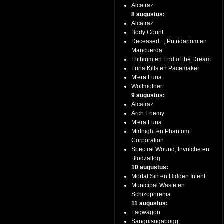
Alcatraz
8 augustus:
Alcatraz
Body Count
Deceased..., Putridarium en
Mancuerda
Elithium en End of the Dream
Luna Kills en Pacemaker
M'era Luna
Wolfmother
9 augustus:
Alcatraz
Arch Enemy
M'era Luna
Midnight en Phantom
Corporation
Spectral Wound, Invulche en
Blodzallog
10 augustus:
Mortal Sin en Hidden Intent
Municipal Waste en
Schizophrenia
11 augustus:
Lagwagon
Sanguisugabogg,