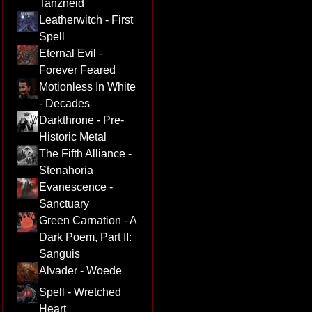
Tanzneid
Leatherwitch - First
Spell
Eternal Evil -
Forever Feared
Motionless In White
- Decades
Darkthrone - Pre-
Historic Metal
The Fifth Alliance -
Stenahoria
Evanescence -
Sanctuary
Green Carnation - A
Dark Poem, Part II:
Sanguis
Alvader - Woede
Spell - Wretched
Heart