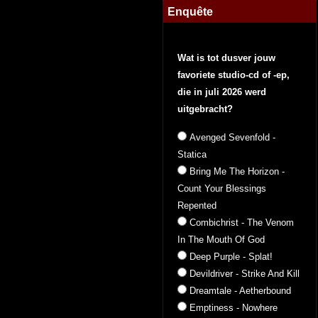
Enquête
Wat is tot dusver jouw
favoriete studio-cd of -ep,
die in juli 2026 werd
uitgebracht?
Avenged Sevenfold -
Statica
Bring Me The Horizon -
Count Your Blessings
Repented
Combichrist - The Venom
In The Mouth Of God
Deep Purple - Splat!
Devildriver - Strike And Kill
Dreamtale - Aetherbound
Emptiness - Nowhere