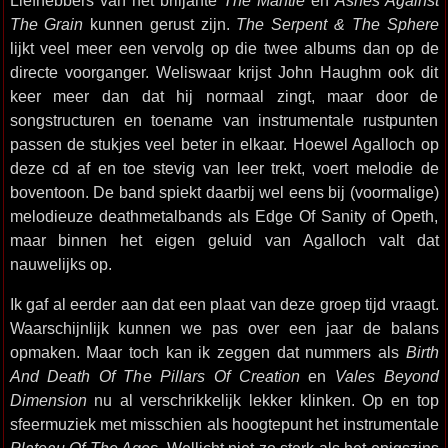
Liefhebbers van het briljante
The Mantle
en
Ashes Against
The Grain
kunnen gerust zijn.
The Serpent & The Sphere
lijkt veel meer een vervolg op die twee albums dan op de
directe voorganger. Weliswaar krijst John Haughm ook dit
keer meer dan dat hij normaal zingt, maar door de
songstructuren en toename van instrumentale rustpunten
passen de stukjes veel beter in elkaar. Hoewel Agalloch op
deze cd af en toe stevig van leer trekt, voert melodie de
boventoon. De band spiekt daarbij wel eens bij (voormalige)
melodieuze deathmetalbands als Edge Of Sanity of Opeth,
maar binnen het eigen geluid van Agalloch valt dat
nauwelijks op.
Ik gaf al eerder aan dat een plaat van deze groep tijd vraagt.
Waarschijnlijk kunnen we pas over een jaar de balans
opmaken. Maar toch kan ik zeggen dat nummers als
Birth
And Death Of The Pillars Of Creation
en
Vales Beyond
Dimension
nu al verschrikkelijk lekker klinken. Op en top
sfeermuziek met misschien als hoogtepunt het instrumentale