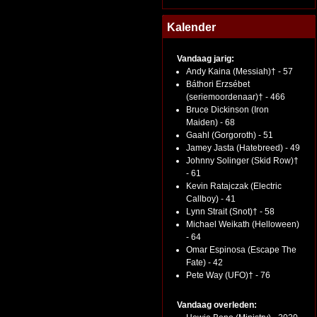
Kalender
Vandaag jarig:
Andy Kaina (Messiah)† - 57
Báthori Erzsébet
(seriemoordenaar)† - 466
Bruce Dickinson (Iron
Maiden) - 68
Gaahl (Gorgoroth) - 51
Jamey Jasta (Hatebreed) - 49
Johnny Solinger (Skid Row)†
- 61
Kevin Ratajczak (Electric
Callboy) - 41
Lynn Strait (Snot)† - 58
Michael Weikath (Helloween)
- 64
Omar Espinosa (Escape The
Fate) - 42
Pete Way (UFO)† - 76
Vandaag overleden: