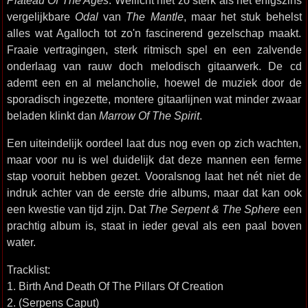
Plateau Of The Ages
. Wellicht niet zo sterk als het enigszins
vergelijkbare
Odal
van
The Mantle
, maar het stuk behelst
alles wat Agalloch tot zo'n fascinerend gezelschap maakt.
Fraaie vertragingen, sterk ritmisch spel en een zalvende
onderlaag van rauw doch melodisch gitaarwerk. De cd
ademt een en al melancholie, hoewel de muziek door de
sporadisch ingezette, montere gitaarlijnen wat minder zwaar
beladen klinkt dan
Marrow Of The Spirit
.
Een uiteindelijk oordeel laat dus nog even op zich wachten,
maar voor nu is wel duidelijk dat deze mannen een ferme
stap vooruit hebben gezet. Vooralsnog laat het nét niet de
indruk achter van de eerste drie albums, maar dat kan ook
een kwestie van tijd zijn. Dat
The Serpent & The Sphere
een
prachtig album is, staat in ieder geval als een paal boven
water.
Tracklist:
1. Birth And Death Of The Pillars Of Creation
2. (Serpens Caput)