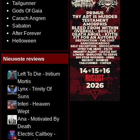
Tailgunner
Gods Of Gaia
Carach Angren
Sabaton
After Forever
Helloween
Nieuwste reviews
Left To Die - Initium
Mortis
Lynx - Trinity Of
Suns
Inferi - Heaven
Wept
Ana - Motivated By
Death
Electric Callboy -