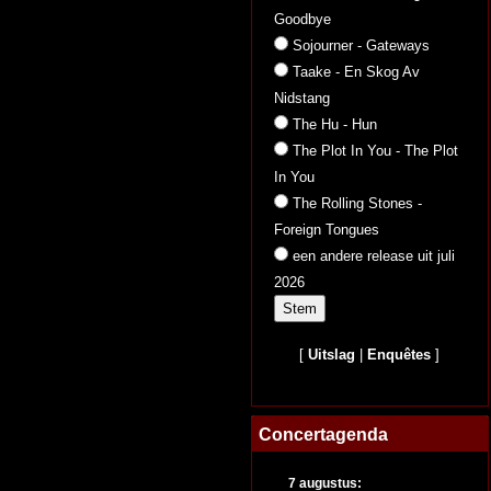
Goodbye
Sojourner - Gateways
Taake - En Skog Av
Nidstang
The Hu - Hun
The Plot In You - The Plot
In You
The Rolling Stones -
Foreign Tongues
een andere release uit juli
2026
[
Uitslag
|
Enquêtes
]
Concertagenda
7 augustus: