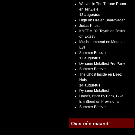
Wolves In The Throne Room
en Ter Ziele
12 augustus:
High on Fire en Baardvader
Judas Priest
KMFDM, Ya Toyah en Jesus
on Extesy
Mushroomhead en Mountain
Eye
Summer Breeze
13 augustus:
Dynamo Metalfest Pre-Party
Summer Breeze
The Ghost Inside en Deez
Nuts
14 augustus:
Dynamo Metalfest
Hoods, Brick By Brick, Give
Em Blood en Provisional
Summer Breeze
Over één maand