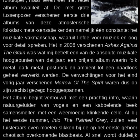
rondlopen, maar levert wel met ieder
album kwaliteit af. De met grote
tussenpozen verschenen eerste drie
albums van deze atmosferische
folk/dark metal-sensatie kenden namelijk één constante: het
muzikale vakmanschap, waaruit liefde voor muziek en oog
voor detail spreken. Het in 2006 verschenen
Ashes Against
The Grain
was wat mij betreft een van de absolute muzikale
hoogtepunten van dat jaar: een briljant album waarin folk
metal, dark metal, post-rock en ambient tot een naadloos
geheel verwerkt werden. De verwachtingen voor het eind
vorig jaar verschenen
Marrow Of The Spirit
waren dus op
zijn zachtst gezegd hooggespannen.
Het album begint vertrouwd met een prachtig intro, waarin
natuurgeluiden van vogels en een kabbelende beek
samensmelten met een weemoedig klinkende cello. Al bij
het eerste nummer,
Into The Painted Grey
, zullen veel
luisteraars even moeten slikken bij de op het eerste gehoor
chaotisch overkomende blastbeats. Al snel wordt duidelijk