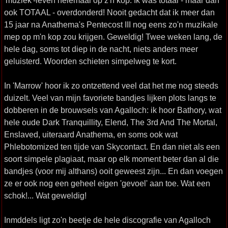
'muziek'-leven helemaal op z'n kop. Ik was totaal - maar dan
ook TOTAAL - overdonderd! Nooit gedacht dat ik meer dan
15 jaar na Anathema's Pentecost III nog eens zo'n muzikale
mep op m'n kop zou krijgen. Geweldig! Twee weken lang, de
hele dag, soms tot diep in de nacht, niets anders meer
geluisterd. Woorden schieten simpelweg te kort.
In 'Marrow' hoor ik zo ontzettend veel dat het me nog steeds
duizelt. Veel van mijn favoriete bandjes lijken plots langs te
dobberen in de brouwsels van Agalloch: ik hoor Bathory, wat
hele oude Dark Tranquillity, Elend, The 3rd And The Mortal,
Enslaved, uiteraard Anathema, en soms ook wat
Phlebotomized ten tijde van Skycontact. En dan niet als een
soort simpele plagiaat, maar op elk moment beter dan al die
bandjes (voor mij althans) ooit geweest zijn... En dan voegen
ze er ook nog een geheel eigen 'gevoel' aan toe. Wat een
schok!... Wat geweldig!
Inmddels ligt zo'n beetje de hele discografie van Agalloch