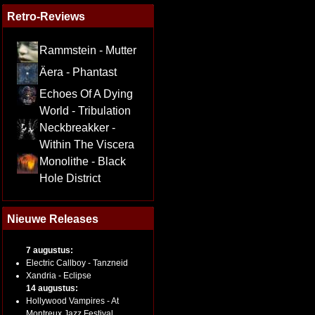
Retro-Reviews
Rammstein - Mutter
Äera - Phantast
Echoes Of A Dying
World - Tribulation
Neckbreakker -
Within The Viscera
Monolithe - Black
Hole District
Nieuwe Releases
7 augustus:
Electric Callboy - Tanzneid
Xandria - Eclipse
14 augustus:
Hollywood Vampires - At
Montreux Jazz Festival