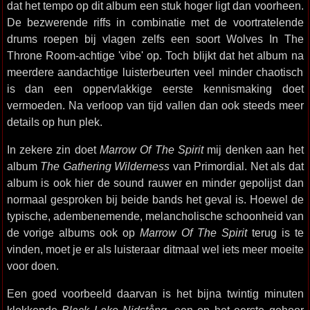
dat het tempo op dit album een stuk hoger ligt dan voorheen.
De bezwerende riffs in combinatie met de voortratelende
drums roepen bij vlagen zelfs een soort Wolves In The
Throne Room-achtige 'vibe' op. Toch blijkt dat het album na
meerdere aandachtige luisterbeurten veel minder chaotisch
is dan een oppervlakkige eerste kennismaking doet
vermoeden. Na verloop van tijd vallen dan ook steeds meer
details op hun plek.
In zekere zin doet
Marrow Of The Spirit
mij denken aan het
album
The Gathering Wilderness
van Primordial. Net als dat
album is ook hier de sound rauwer en minder gepolijst dan
normaal gesproken bij beide bands het geval is. Hoewel de
typische, adembenemende, melancholische schoonheid van
de vorige albums ook op
Marrow Of The Spirit
terug is te
vinden, moet je er als luisteraar ditmaal wel iets meer moeite
voor doen.
Een goed voorbeeld daarvan is het bijna twintig minuten