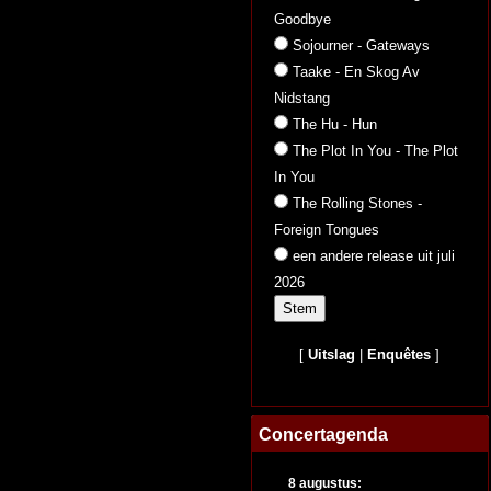
Goodbye
Sojourner - Gateways
Taake - En Skog Av
Nidstang
The Hu - Hun
The Plot In You - The Plot
In You
The Rolling Stones -
Foreign Tongues
een andere release uit juli
2026
[
Uitslag
|
Enquêtes
]
Concertagenda
8 augustus: