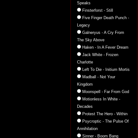
Speaks
Finsterforst - Still
Five Finger Death Punch -
Legacy
Galneryus - A Cry From
The Sky Above
Haken - In A Fever Dream
Jack White - Frozen
Charlotte
Left To Die - Initium Mortis
Madball - Not Your
Kingdom
Moonspell - Far From God
Motionless In White -
Decades
Protest The Hero - Within
Psycroptic - The Pulse Of
Annihilation
Sinner - Boom Bang