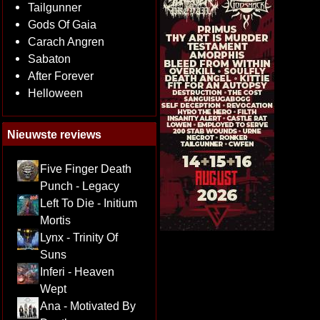
Tailgunner
Gods Of Gaia
Carach Angren
Sabaton
After Forever
Helloween
Nieuwste reviews
Five Finger Death
Punch - Legacy
Left To Die - Initium
Mortis
Lynx - Trinity Of
Suns
Inferi - Heaven
Wept
Ana - Motivated By