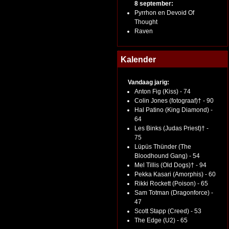
8 september:
Pyrrhon en Devoid Of
Thought
Raven
Kalender
Vandaag jarig:
Anton Fig (Kiss) - 74
Colin Jones (fotograaf)† - 90
Hal Patino (King Diamond) -
64
Les Binks (Judas Priest)† -
75
Lüpüs Thünder (The
Bloodhound Gang) - 54
Mel Tillis (Old Dogs)† - 94
Pekka Kasari (Amorphis) - 60
Rikki Rockett (Poison) - 65
Sam Totman (Dragonforce) -
47
Scott Stapp (Creed) - 53
The Edge (U2) - 65