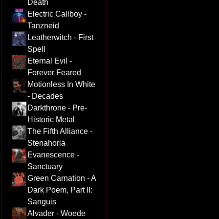
Death
Electric Callboy -
Tanzneid
Leatherwitch - First
Spell
Eternal Evil -
Forever Feared
Motionless In White
- Decades
Darkthrone - Pre-
Historic Metal
The Fifth Alliance -
Stenahoria
Evanescence -
Sanctuary
Green Carnation - A
Dark Poem, Part II:
Sanguis
Alvader - Woede