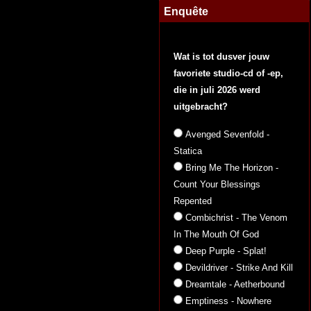
Enquête
Wat is tot dusver jouw
favoriete studio-cd of -ep,
die in juli 2026 werd
uitgebracht?
Avenged Sevenfold -
Statica
Bring Me The Horizon -
Count Your Blessings
Repented
Combichrist - The Venom
In The Mouth Of God
Deep Purple - Splat!
Devildriver - Strike And Kill
Dreamtale - Aetherbound
Emptiness - Nowhere