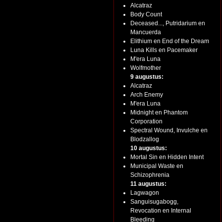
Alcatraz
Body Count
Deceased..., Putridarium en
Mancuerda
Elithium en End of the Dream
Luna Kills en Pacemaker
M'era Luna
Wolfmother
9 augustus:
Alcatraz
Arch Enemy
M'era Luna
Midnight en Phantom
Corporation
Spectral Wound, Invulche en
Blodzallog
10 augustus:
Mortal Sin en Hidden Intent
Municipal Waste en
Schizophrenia
11 augustus:
Lagwagon
Sanguisugabogg,
Revocation en Internal
Bleeding