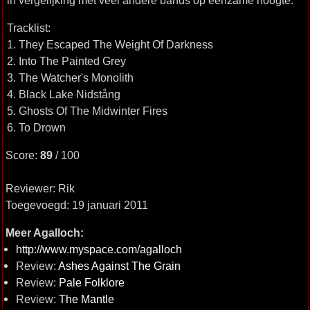
in vergelijking met veel andere bands op eenzame hoogte.
Tracklist:
1. They Escaped The Weight Of Darkness
2. Into The Painted Grey
3. The Watcher's Monolith
4. Black Lake Nidstång
5. Ghosts Of The Midwinter Fires
6. To Drown
Score:
89
/ 100
Reviewer: Rik
Toegevoegd: 19 januari 2011
Meer Agalloch:
http://www.myspace.com/agalloch
Review:
Ashes Against The Grain
Review:
Pale Folklore
Review:
The Mantle