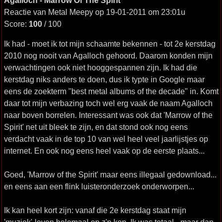
Agalloch - Marrow Of The Spirit
Reactie van Metal Meepy op 19-01-2011 om 23:01u
Score:
100
/ 100
Ik had - moet ik tot mijn schaamte bekennen - tot 2e kerstdag
2010 nog nooit van Agalloch gehoord. Daarom konden mijn
verwachtingen ook niet hooggespannen zijn. Ik had die
kerstdag niks anders te doen, dus ik typte in Google maar
eens de zoekterm "best metal albums of the decade" in. Komt
daar tot mijn verbazing toch wel erg vaak de naam Agalloch
naar boven borrelen. Interessant was ook dat 'Marrow of the
Spirit' net uit bleek te zijn, en dat stond ook nog eens
verdacht vaak in de top 10 van wel heel veel jaarlijstjes op
internet. En ook nog eens heel vaak op de eerste plaats...
Goed, 'Marrow of the Spirit' maar eens illegaal gedownload...
en eens aan een flink luisteronderzoek onderworpen...
Ik kan heel kort zijn: vanaf die 2e kerstdag staat mijn