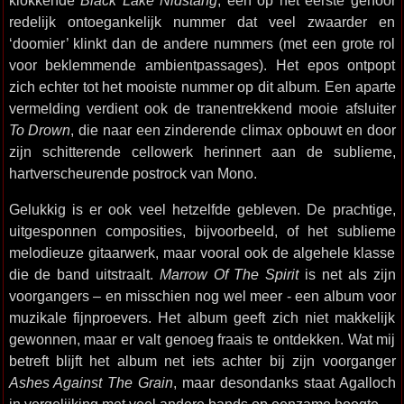
klokkende
Black Lake Nidstång
, een op het eerste gehoor
redelijk ontoegankelijk nummer dat veel zwaarder en
‘doomier’ klinkt dan de andere nummers (met een grote rol
voor beklemmende ambientpassages). Het epos ontpopt
zich echter tot het mooiste nummer op dit album. Een aparte
vermelding verdient ook de tranentrekkend mooie afsluiter
To Drown
, die naar een zinderende climax opbouwt en door
zijn schitterende cellowerk herinnert aan de sublieme,
hartverscheurende postrock van Mono.
Gelukkig is er ook veel hetzelfde gebleven. De prachtige,
uitgesponnen composities, bijvoorbeeld, of het sublieme
melodieuze gitaarwerk, maar vooral ook de algehele klasse
die de band uitstraalt.
Marrow Of The Spirit
is net als zijn
voorgangers – en misschien nog wel meer - een album voor
muzikale fijnproevers. Het album geeft zich niet makkelijk
gewonnen, maar er valt genoeg fraais te ontdekken. Wat mij
betreft blijft het album net iets achter bij zijn voorganger
Ashes Against The Grain
, maar desondanks staat Agalloch