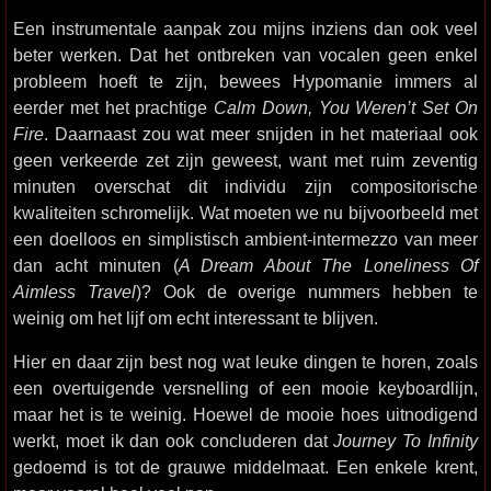
Een instrumentale aanpak zou mijns inziens dan ook veel
beter werken. Dat het ontbreken van vocalen geen enkel
probleem hoeft te zijn, bewees Hypomanie immers al
eerder met het prachtige
Calm Down, You Weren’t Set On
Fire
. Daarnaast zou wat meer snijden in het materiaal ook
geen verkeerde zet zijn geweest, want met ruim zeventig
minuten overschat dit individu zijn compositorische
kwaliteiten schromelijk. Wat moeten we nu bijvoorbeeld met
een doelloos en simplistisch ambient-intermezzo van meer
dan acht minuten (
A Dream About The Loneliness Of
Aimless Travel
)? Ook de overige nummers hebben te
weinig om het lijf om echt interessant te blijven.
Hier en daar zijn best nog wat leuke dingen te horen, zoals
een overtuigende versnelling of een mooie keyboardlijn,
maar het is te weinig. Hoewel de mooie hoes uitnodigend
werkt, moet ik dan ook concluderen dat
Journey To Infinity
gedoemd is tot de grauwe middelmaat. Een enkele krent,