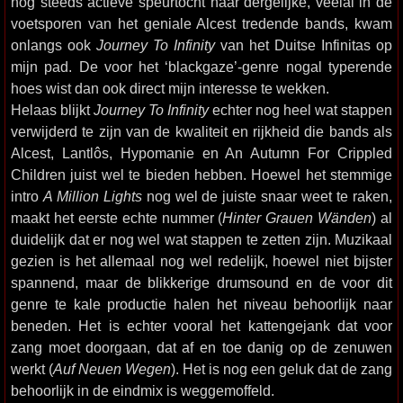
nog steeds actieve speurtocht naar dergelijke, veelal in de
voetsporen van het geniale Alcest tredende bands, kwam
onlangs ook
Journey To Infinity
van het Duitse Infinitas op
mijn pad. De voor het ‘blackgaze’-genre nogal typerende
hoes wist dan ook direct mijn interesse te wekken.
Helaas blijkt
Journey To Infinity
echter nog heel wat stappen
verwijderd te zijn van de kwaliteit en rijkheid die bands als
Alcest, Lantlôs, Hypomanie en An Autumn For Crippled
Children juist wel te bieden hebben. Hoewel het stemmige
intro
A Million Lights
nog wel de juiste snaar weet te raken,
maakt het eerste echte nummer (
Hinter Grauen Wänden
) al
duidelijk dat er nog wel wat stappen te zetten zijn. Muzikaal
gezien is het allemaal nog wel redelijk, hoewel niet bijster
spannend, maar de blikkerige drumsound en de voor dit
genre te kale productie halen het niveau behoorlijk naar
beneden. Het is echter vooral het kattengejank dat voor
zang moet doorgaan, dat af en toe danig op de zenuwen
werkt (
Auf Neuen Wegen
). Het is nog een geluk dat de zang
behoorlijk in de eindmix is weggemoffeld.