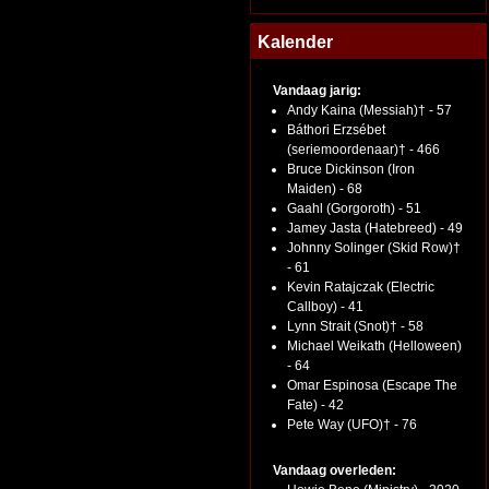
Kalender
Vandaag jarig:
Andy Kaina (Messiah)† - 57
Báthori Erzsébet
(seriemoordenaar)† - 466
Bruce Dickinson (Iron
Maiden) - 68
Gaahl (Gorgoroth) - 51
Jamey Jasta (Hatebreed) - 49
Johnny Solinger (Skid Row)†
- 61
Kevin Ratajczak (Electric
Callboy) - 41
Lynn Strait (Snot)† - 58
Michael Weikath (Helloween)
- 64
Omar Espinosa (Escape The
Fate) - 42
Pete Way (UFO)† - 76
Vandaag overleden: