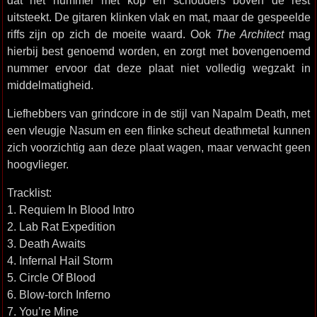
dat het nummer met kop en schouders boven de rest
uitsteekt. De gitaren klinken vlak en mat, maar de gespeelde
riffs zijn op zich de moeite waard. Ook
The Architect
mag
hierbij best genoemd worden, en zorgt met bovengenoemd
nummer ervoor dat deze plaat niet volledig wegzakt in
middelmatigheid.
Liefhebbers van grindcore in de stijl van Napalm Death, met
een vleugje Nasum en een flinke scheut deathmetal kunnen
zich voorzichtig aan deze plaat wagen, maar verwacht geen
hoogvlieger.
Tracklist:
1. Requiem In Blood Intro
2. Lab Rat Expedition
3. Death Awaits
4. Infernal Hail Storm
5. Circle Of Blood
6. Blow-torch Inferno
7. You’re Mine