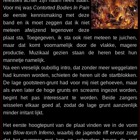
releases achter zijn naam heeft staan.
Voor mij was
Contorted Bodies In Pain
de eerste kennismaking met deze
band en ik moet zeggen dat ik niet
meteen afwijzend tegenover deze
plaat sta. Toegegeven, ik sta ook niet meteen te juichen,
maar dat komt voornamelijk door de vlakke, magere
productie. Muzikaal gezien staan de heren best hun
mannetje namelijk.
Na een vreselijk oubollig intro, dat zonder meer weggelaten
had kunnen worden, schieten de heren uit de startblokken.
De lage gootsteen-grunt had voor mij niet gehoeven, maar
als even later de hoge grunts en screams ingezet worden,
begint het pas interessant te worden. Beide zangers
wisselen elkaar goed af, zodat de lage grunt aanzienlijk
minder irritant lijkt.
Het eerste hoogtepunt van de plaat vinden we in de vorm
van
Blow-torch Inferno
, waarbij de jagende riff ervoor zorgt