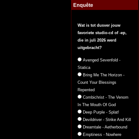
Enquête
Wat is tot dusver jouw
favoriete studio-cd of -ep,
die in juli 2026 werd
uitgebracht?
Avenged Sevenfold -
Statica
Bring Me The Horizon -
Count Your Blessings
Repented
Combichrist - The Venom
In The Mouth Of God
Deep Purple - Splat!
Devildriver - Strike And Kill
Dreamtale - Aetherbound
Emptiness - Nowhere