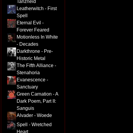
Tanzneid
Leatherwitch - First
Spell
Eternal Evil -
Forever Feared
Motionless In White
- Decades
Darkthrone - Pre-
Historic Metal
The Fifth Alliance -
Stenahoria
Evanescence -
Sanctuary
Green Carnation - A
Dark Poem, Part II:
Sanguis
Alvader - Woede
Spell - Wretched
Heart