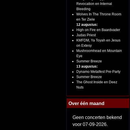
Revocation en Internal
Bleeding
Wolves In The Throne Room
en Ter Ziele
12 augustus:
High on Fire en Baardvader
Judas Priest
KMFDM, Ya Toyah en Jesus
on Extesy
Mushroomhead en Mountain
Eye
Summer Breeze
13 augustus:
Dynamo Metalfest Pre-Party
Summer Breeze
The Ghost Inside en Deez
Nuts
Over één maand
Geen concerten bekend
voor 07-09-2026.