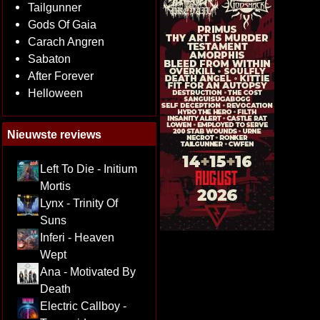
Tailgunner
Gods Of Gaia
Carach Angren
Sabaton
After Forever
Helloween
Nieuwste reviews
Left To Die - Initium
Mortis
Lynx - Trinity Of
Suns
Inferi - Heaven
Wept
Ana - Motivated By
Death
Electric Callboy -