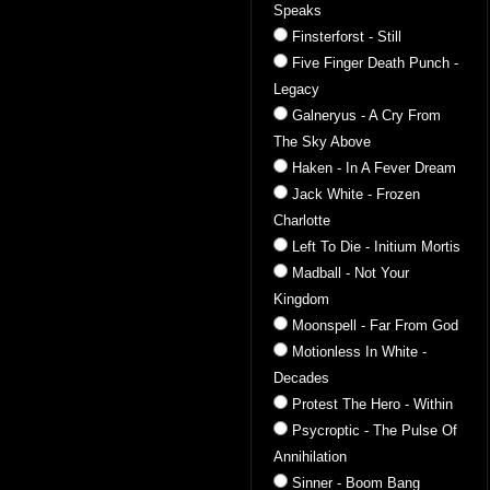
Speaks
Finsterforst - Still
Five Finger Death Punch -
Legacy
Galneryus - A Cry From
The Sky Above
Haken - In A Fever Dream
Jack White - Frozen
Charlotte
Left To Die - Initium Mortis
Madball - Not Your
Kingdom
Moonspell - Far From God
Motionless In White -
Decades
Protest The Hero - Within
Psycroptic - The Pulse Of
Annihilation
Sinner - Boom Bang