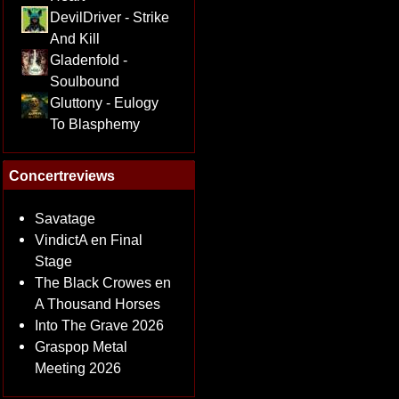
DevilDriver - Strike
And Kill
Gladenfold -
Soulbound
Gluttony - Eulogy
To Blasphemy
Concertreviews
Savatage
VindictA en Final
Stage
The Black Crowes en
A Thousand Horses
Into The Grave 2026
Graspop Metal
Meeting 2026