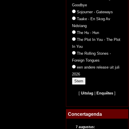
Goodbye
Sojourner - Gateways
Taake - En Skog Av
Nidstang
The Hu - Hun
The Plot In You - The Plot
In You
The Rolling Stones -
Foreign Tongues
een andere release uit juli
2026
[
Uitslag
|
Enquêtes
]
Concertagenda
7 augustus: