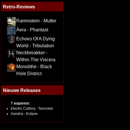
Retro-Reviews
Rammstein - Mutter
Äera - Phantast
Echoes Of A Dying
World - Tribulation
Neckbreakker -
Within The Viscera
Monolithe - Black
Hole District
Nieuwe Releases
7 augustus:
Electric Callboy - Tanzneid
Xandria - Eclipse