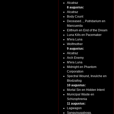
Alcatraz
8 augustus:
Alcatraz
Body Count
Deceased..., Putridarium en
Mancuerda
Elithium en End of the Dream
Luna Kills en Pacemaker
M'era Luna
Wolfmother
9 augustus:
Alcatraz
Arch Enemy
M'era Luna
Midnight en Phantom
Corporation
Spectral Wound, Invulche en
Blodzallog
10 augustus:
Mortal Sin en Hidden Intent
Municipal Waste en
Schizophrenia
11 augustus:
Lagwagon
Sanguisugabogg,