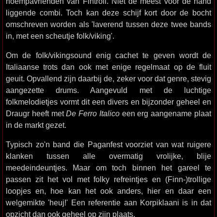
hoempavrienden van Fintroll. Niet de meest voor de hand
liggende combi. Toch kan deze schijf kort door de bocht
omschreven worden als 'laverend tussen deze twee bands
in, met een scheutje folk/viking'.
Om de folk/vikingsound enig cachet te geven wordt de
Italiaanse trots dan ook met enige regelmaat op de fluit
geuit. Opvallend zijn daarbij de, zeker voor dat genre, stevig
aangezette drums. Aangevuld met de luchtige
folkmelodietjes vormt dit een divers en bijzonder geheel en
Draugr heeft met
De Ferro Italico
een erg aangename plaat
in de markt gezet.
Typisch zo'n band die Paganfest voorziet van wat ruigere
klanken tussen alle overmatig vrolijke, blije
meedeindeuntjes. Maar om toch binnen het gareel te
passen zit het vol met folky refreintjes en (Finn-)trollige
loopjes en, hoe kan het ook anders, hier en daar een
welgemikte 'heuj!' Een referentie aan Korpiklaani is in dat
opzicht dan ook geheel op zijn plaats.