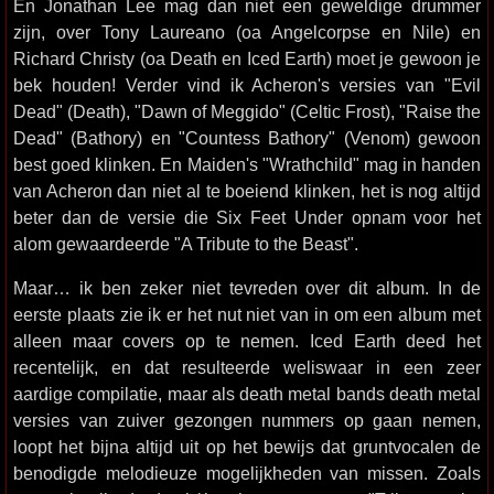
En Jonathan Lee mag dan niet een geweldige drummer
zijn, over Tony Laureano (oa Angelcorpse en Nile) en
Richard Christy (oa Death en Iced Earth) moet je gewoon je
bek houden! Verder vind ik Acheron's versies van "Evil
Dead" (Death), "Dawn of Meggido" (Celtic Frost), "Raise the
Dead" (Bathory) en "Countess Bathory" (Venom) gewoon
best goed klinken. En Maiden's "Wrathchild" mag in handen
van Acheron dan niet al te boeiend klinken, het is nog altijd
beter dan de versie die Six Feet Under opnam voor het
alom gewaardeerde "A Tribute to the Beast".
Maar… ik ben zeker niet tevreden over dit album. In de
eerste plaats zie ik er het nut niet van in om een album met
alleen maar covers op te nemen. Iced Earth deed het
recentelijk, en dat resulteerde weliswaar in een zeer
aardige compilatie, maar als death metal bands death metal
versies van zuiver gezongen nummers op gaan nemen,
loopt het bijna altijd uit op het bewijs dat gruntvocalen de
benodigde melodieuze mogelijkheden van missen. Zoals