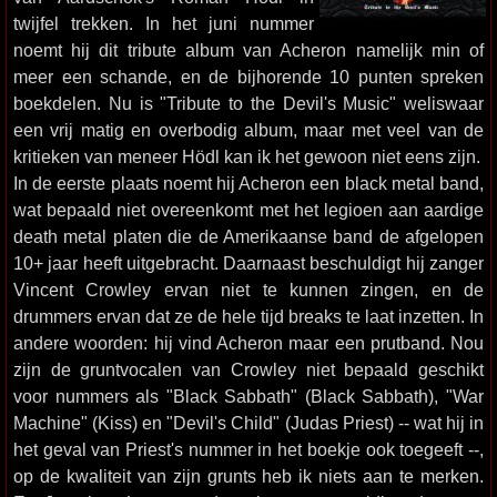
twijfel trekken. In het juni nummer
noemt hij dit tribute album van Acheron namelijk min of
meer een schande, en de bijhorende 10 punten spreken
boekdelen. Nu is "Tribute to the Devil's Music" weliswaar
een vrij matig en overbodig album, maar met veel van de
kritieken van meneer Hödl kan ik het gewoon niet eens zijn.
In de eerste plaats noemt hij Acheron een black metal band,
wat bepaald niet overeenkomt met het legioen aan aardige
death metal platen die de Amerikaanse band de afgelopen
10+ jaar heeft uitgebracht. Daarnaast beschuldigt hij zanger
Vincent Crowley ervan niet te kunnen zingen, en de
drummers ervan dat ze de hele tijd breaks te laat inzetten. In
andere woorden: hij vind Acheron maar een prutband. Nou
zijn de gruntvocalen van Crowley niet bepaald geschikt
voor nummers als "Black Sabbath" (Black Sabbath), "War
Machine" (Kiss) en "Devil's Child" (Judas Priest) -- wat hij in
het geval van Priest's nummer in het boekje ook toegeeft --,
op de kwaliteit van zijn grunts heb ik niets aan te merken.