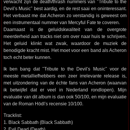
verwacht zijn de death/thrash nummers van "Tribute to the
Devil's Music" best aardig, en de rest saai en oninteressant.
Het verbaast me dat Acheron zo verstandig is geweest om
een instrumentaal nummer van Mercyful Fate te coveren.
Daarnaast is de geluidskwaliteit van de overgrote
meerderheid aan tracks niet om over naar huis te schrijven.
Het geluid klinkt wat zwak, waardoor de muziek de
benodigde kracht mist. Het moet voor een band als Acheron
toch echt beter kunnen.
Ik ben bang dat "Tribute to the Devil's Music" voor de
meeste metalliefhebbers een zeer irrelevante release is,
met uitzondering van de échte fans van Acheron (waarvan
ik betwijfel dat er veel in Nederland rondlopen). Mijn
evaluatie van dit album is dan ook 50/100, en mijn evaluatie
van de Roman Hödl's recensie 10/100.
Tracklist:
1. Black Sabbath (Black Sabbath)
2. Evil Dead (Death)