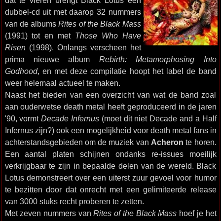
dat te vieren brengt Black Lotus een
dubbel-cd uit met daarop 32 nummers
van de albums
Rites of the Black Mass
(1991) tot en met
Those Who Have
Risen
(1998). Onlangs verscheen het
prima nieuwe album
Rebirth: Metamorphosing Into
Godhood
, en met deze compilatie hoopt het label de band
weer helemaal actueel te maken.
Naast het bieden van een overzicht van wat de band zoal
aan ouderwetse death metal heeft geproduceerd in de jaren
'90, vormt
Decade Infernus
(moet dit niet Decade and a Half
Infernus zijn?) ook een mogelijkheid voor death metal fans in
achterstandsgebieden om de muziek van
Acheron
te horen.
Een aantal platen schijnen ondanks re-issues moeilijk
verkrijgbaar te zijn in bepaalde delen van de wereld. Black
Lotus demonstreert over een uiterst zuur gevoel voor humor
te bezitten door dat onrecht met een gelimiteerde release
van 3000 stuks recht proberen te zetten.
Met zeven nummers van
Rites of the Black Mass
hoef je het