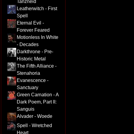
Tanzneid
Leatherwitch - First
Spell
Eternal Evil -
Forever Feared
Motionless In White
- Decades
Darkthrone - Pre-
Historic Metal
The Fifth Alliance -
Stenahoria
Evanescence -
Sanctuary
Green Carnation - A
Dark Poem, Part II:
Sanguis
Alvader - Woede
Spell - Wretched
Heart