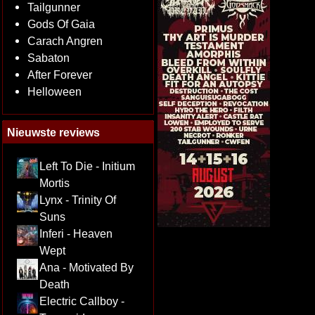
Tailgunner
Gods Of Gaia
Carach Angren
Sabaton
After Forever
Helloween
Nieuwste reviews
Left To Die - Initium
Mortis
Lynx - Trinity Of
Suns
Inferi - Heaven
Wept
Ana - Motivated By
Death
Electric Callboy -