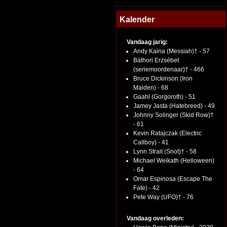
Kalender
Vandaag jarig:
Andy Kaina (Messiah)† - 57
Báthori Erzsébet
(seriemoordenaar)† - 466
Bruce Dickinson (Iron
Maiden) - 68
Gaahl (Gorgoroth) - 51
Jamey Jasta (Hatebreed) - 49
Johnny Solinger (Skid Row)†
- 61
Kevin Ratajczak (Electric
Callboy) - 41
Lynn Strait (Snot)† - 58
Michael Weikath (Helloween)
- 64
Omar Espinosa (Escape The
Fate) - 42
Pete Way (UFO)† - 76
Vandaag overleden: