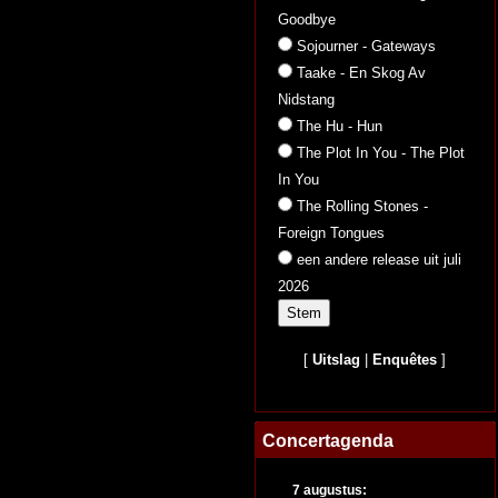
Goodbye
Sojourner - Gateways
Taake - En Skog Av
Nidstang
The Hu - Hun
The Plot In You - The Plot
In You
The Rolling Stones -
Foreign Tongues
een andere release uit juli
2026
[
Uitslag
|
Enquêtes
]
Concertagenda
7 augustus: