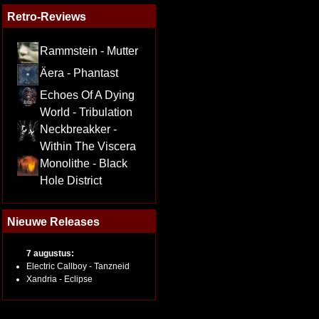
Retro-Reviews
Rammstein - Mutter
Äera - Phantast
Echoes Of A Dying
World - Tribulation
Neckbreakker -
Within The Viscera
Monolithe - Black
Hole District
Nieuwe Releases
7 augustus:
Electric Callboy - Tanzneid
Xandria - Eclipse