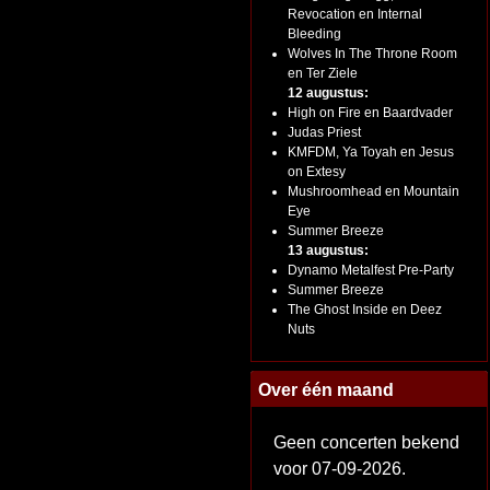
Revocation en Internal
Bleeding
Wolves In The Throne Room
en Ter Ziele
12 augustus:
High on Fire en Baardvader
Judas Priest
KMFDM, Ya Toyah en Jesus
on Extesy
Mushroomhead en Mountain
Eye
Summer Breeze
13 augustus:
Dynamo Metalfest Pre-Party
Summer Breeze
The Ghost Inside en Deez
Nuts
Over één maand
Geen concerten bekend
voor 07-09-2026.