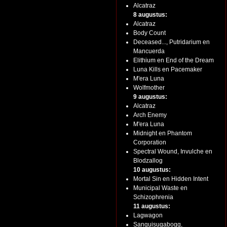
Alcatraz
8 augustus:
Alcatraz
Body Count
Deceased..., Putridarium en
Mancuerda
Elithium en End of the Dream
Luna Kills en Pacemaker
M'era Luna
Wolfmother
9 augustus:
Alcatraz
Arch Enemy
M'era Luna
Midnight en Phantom
Corporation
Spectral Wound, Invulche en
Blodzallog
10 augustus:
Mortal Sin en Hidden Intent
Municipal Waste en
Schizophrenia
11 augustus:
Lagwagon
Sanguisugabogg,