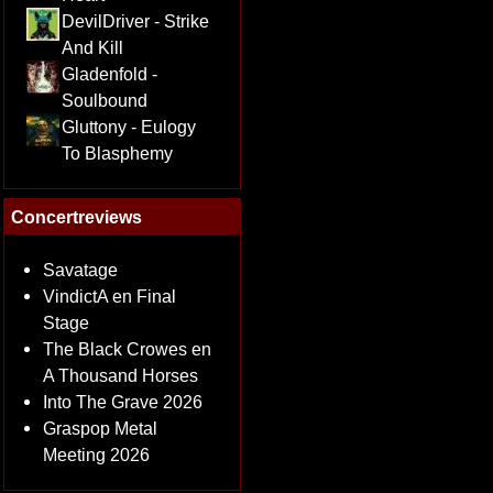
DevilDriver - Strike
And Kill
Gladenfold -
Soulbound
Gluttony - Eulogy
To Blasphemy
Concertreviews
Savatage
VindictA en Final
Stage
The Black Crowes en
A Thousand Horses
Into The Grave 2026
Graspop Metal
Meeting 2026