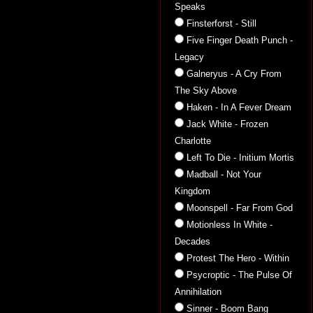
Speaks
Finsterforst - Still
Five Finger Death Punch -
Legacy
Galneryus - A Cry From
The Sky Above
Haken - In A Fever Dream
Jack White - Frozen
Charlotte
Left To Die - Initium Mortis
Madball - Not Your
Kingdom
Moonspell - Far From God
Motionless In White -
Decades
Protest The Hero - Within
Psycroptic - The Pulse Of
Annihilation
Sinner - Boom Bang