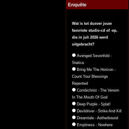
Enquête
Wat is tot dusver jouw
favoriete studio-cd of -ep,
die in juli 2026 werd
uitgebracht?
Avenged Sevenfold -
Statica
Bring Me The Horizon -
Count Your Blessings
Repented
Combichrist - The Venom
In The Mouth Of God
Deep Purple - Splat!
Devildriver - Strike And Kill
Dreamtale - Aetherbound
Emptiness - Nowhere