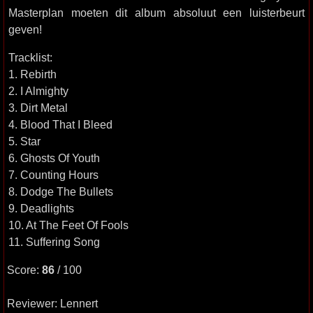
Masterplan moeten dit album absoluut een luisterbeurt
geven!
Tracklist:
1. Rebirth
2. I Almighty
3. Dirt Metal
4. Blood That I Bleed
5. Star
6. Ghosts Of Youth
7. Counting Hours
8. Dodge The Bullets
9. Deadlights
10. At The Feet Of Fools
11. Suffering Song
Score:
86
/ 100
Reviewer: Lennert