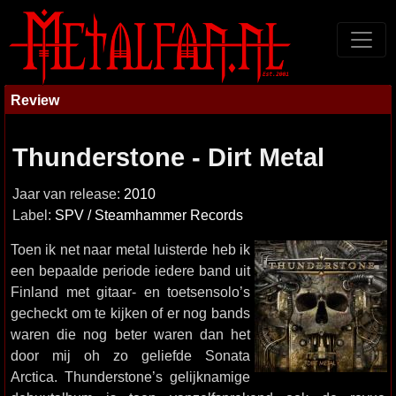
Review
Thunderstone - Dirt Metal
Jaar van release:
2010
Label:
SPV / Steamhammer Records
Toen ik net naar metal luisterde heb ik
een bepaalde periode iedere band uit
Finland met gitaar- en toetsensolo’s
gecheckt om te kijken of er nog bands
waren die nog beter waren dan het
door mij oh zo geliefde Sonata
Arctica. Thunderstone’s gelijknamige