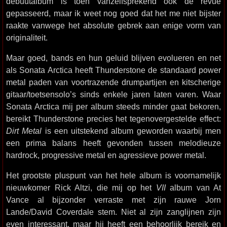
debuutalbum is toen vanzelfsprekend ook de revue
gepasseerd, maar ik weet nog goed dat het me niet bijster
raakte vanwege het absolute gebrek aan enige vorm van
originaliteit.
Maar goed, bands en hun geluid blijven evolueren en net
als Sonata Arctica heeft Thunderstone de standaard power
metal paden van voortrazende drumpartijen en kitscherige
gitaar/toetsensolo’s sinds enkele jaren laten varen. Waar
Sonata Arctica mij per album steeds minder gaat bekoren,
bereikt Thunderstone precies het tegenovergestelde effect:
Dirt Metal
is een uitstekend album geworden waarbij men
een prima balans heeft gevonden tussen melodieuze
hardrock, progressive metal en agressieve power metal.
Het grootste pluspunt van het hele album is voornamelijk
nieuwkomer Rick Altzi, die mij op het
VII
album van At
Vance al bijzonder verraste met zijn rauwe Jorn
Lande/David Coverdale stem. Niet al zijn zanglijnen zijn
even interessant, maar hij heeft een behoorlijk bereik en