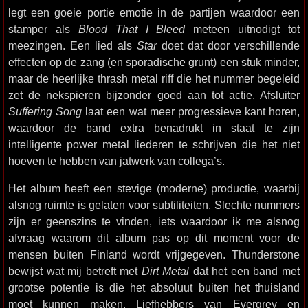
legt een goeie portie emotie in de partijen waardoor een
stamper als
Blood That I Bleed
meteen uitnodigt tot
meezingen. Een lied als
Star
doet dat door verschillende
effecten op de zang (en sporadische grunt) een stuk minder,
maar de heerlijke thrash metal riff die het nummer begeleid
zet de nekspieren bijzonder goed aan tot actie. Afsluiter
Suffering Song
laat een wat meer progressieve kant horen,
waardoor de band extra benadrukt in staat te zijn
intelligente power metal liederen te schrijven die het niet
hoeven te hebben van jatwerk van collega’s.
Het album heeft een stevige (moderne) productie, waarbij
alsnog ruimte is gelaten voor subtiliteiten. Slechte nummers
zijn er geenszins te vinden, iets waardoor ik me alsnog
afvraag waarom dit album pas op dit moment voor de
mensen buiten Finland wordt vrijgegeven. Thunderstone
bewijst wat mij betreft met
Dirt Metal
dat het een band met
grootse potentie is die het absoluut buiten het thuisland
moet kunnen maken. Liefhebbers van Evergrey en