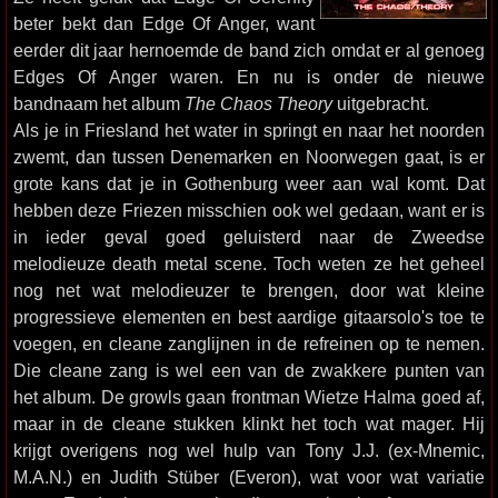
beter bekt dan Edge Of Anger, want
eerder dit jaar hernoemde de band zich omdat er al genoeg
Edges Of Anger waren. En nu is onder de nieuwe
bandnaam het album
The Chaos Theory
uitgebracht.
Als je in Friesland het water in springt en naar het noorden
zwemt, dan tussen Denemarken en Noorwegen gaat, is er
grote kans dat je in Gothenburg weer aan wal komt. Dat
hebben deze Friezen misschien ook wel gedaan, want er is
in ieder geval goed geluisterd naar de Zweedse
melodieuze death metal scene. Toch weten ze het geheel
nog net wat melodieuzer te brengen, door wat kleine
progressieve elementen en best aardige gitaarsolo's toe te
voegen, en cleane zanglijnen in de refreinen op te nemen.
Die cleane zang is wel een van de zwakkere punten van
het album. De growls gaan frontman Wietze Halma goed af,
maar in de cleane stukken klinkt het toch wat mager. Hij
krijgt overigens nog wel hulp van Tony J.J. (ex-Mnemic,
M.A.N.) en Judith Stüber (Everon), wat voor wat variatie