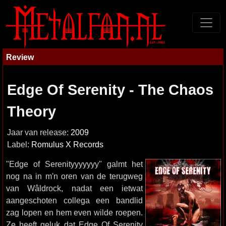
Review
Edge Of Serenity - The Chaos
Theory
Jaar van release:
2009
Label:
Romulus X Records
"Edge of Serenityyyyyyy" galmt het
nog na in m'n oren van de terugweg
van Wâldrock, nadat een ietwat
aangeschoten collega een bandlid
zag lopen en hem even wilde roepen.
Ze heeft geluk dat Edge Of Serenity