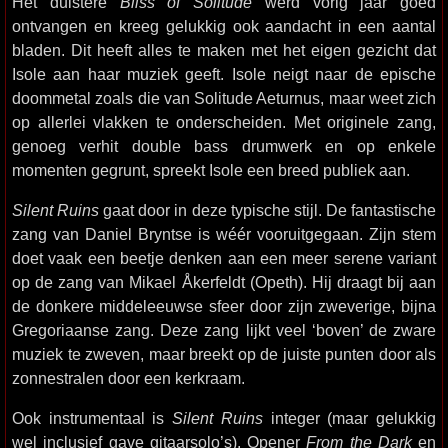
Het duistere
Bliss of Solitude
werd vorig jaar goed
ontvangen en kreeg gelukkig ook aandacht in een aantal
bladen. Dit heeft alles te maken met het eigen gezicht dat
Isole aan haar muziek geeft. Isole neigt naar de epische
doommetal zoals die van Solitude Aeturnus, maar weet zich
op allerlei vlakken te onderscheiden. Met originele zang,
genoeg verhit double bass drumwerk en op enkele
momenten gegrunt, spreekt Isole een breed publiek aan.
Silent Ruins
gaat door in deze typische stijl. De fantastische
zang van Daniel Bryntse is wéér vooruitgegaan. Zijn stem
doet vaak een beetje denken aan een meer serene variant
op de zang van Mikael Åkerfeldt (Opeth). Hij draagt bij aan
de donkere middeleeuwse sfeer door zijn zweverige, bijna
Gregoriaanse zang. Deze zang lijkt veel ‘boven’ de zware
muziek te zweven, maar breekt op de juiste punten door als
zonnestralen door een kerkraam.
Ook instrumentaal is
Silent Ruins
integer (maar gelukkig
wel inclusief gave gitaarsolo’s). Opener
From the Dark
en