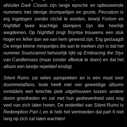
afsluiter
Dark Clouds
zijn lange epische en opbouwende
nummers met stevige drumpartijen en grunts.
Peccatum
is
erg ingetogen zonder cliché te worden, terwijl
Forlorn
en
Nightfall
twee krachtige stampers zijn die heerlijk
wegdeinen. Op
Nightfall
zingt Bryntse trouwens een stuk
hoger en feller dan we van hem gewend zijn. Erg geslaagd!
De enige kleine minpuntjes die aan te merken zijn is dat het
nummer
Soulscarred
behoorlijk lijkt op
Embracing the Styx
van Candlemass (maar zonder afbreuk te doen) en dat het
album een beetje repetitief eindigt.
Silent Ruins
zal velen aanspreken en is een must voor
doommetalfans. Isole heeft met vier geweldige albums
inmiddels een terechte plek uitgehouwen tussen andere
doom grootheden en zal met hun gedrevenheid vast nog
veel van zich laten horen. De ondertitel van
Silent Ruins
is
Redemption Part I
, en ik heb het vermoeden dat part II niet
lang op zich zal laten wachten!