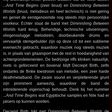
...And Time Begins
(zeer bruut) en
Diminishing Between
Worlds
(bruut, melodieus en heel technisch) is niet gering
en geniet de eerstgenoemde nog steeds mijn persoonlijke
voorkeur. Echter slaat de band met
Diminishing Between
Worlds
hard terug. Behendige, technische uitvoeringen,
vliegensvlugge melodieën, doorbeukende drums en
vervaarlijk stemgebulder zijn op deze cd tot een sublieme
evenwicht gebracht, waardoor muziek nog steeds muziek
is, in plaats van gitaarsport met de rest in hoedanigheid van
achtergrondelementen. De bedrijvige riffs klinken natuurlijk,
niets is geforceerd en bovenal blijft Decrepit Birth, zelfs
ondanks de flinke toestroom van melodie, een zeer harde
deathmetalband. De zware sound en verpletterende grunt
zijn prominent aanwezig, waardoor de band de
intimiderende eigenschap behoudt. Denk bij het nummer
...And Time Begins
wat Egyptische samples en Nile had er
jaloers op kunnen worden.
Decrepit Birth lijkt met
Diminishing Between Worlds
de