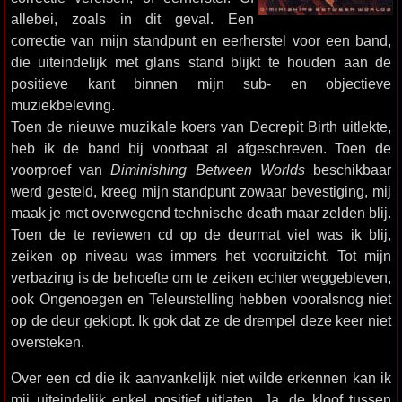
allebei, zoals in dit geval. Een
correctie van mijn standpunt en eerherstel voor een band,
die uiteindelijk met glans stand blijkt te houden aan de
positieve kant binnen mijn sub- en objectieve
muziekbeleving.
Toen de nieuwe muzikale koers van Decrepit Birth uitlekte,
heb ik de band bij voorbaat al afgeschreven. Toen de
voorproef van
Diminishing Between Worlds
beschikbaar
werd gesteld, kreeg mijn standpunt zowaar bevestiging, mij
maak je met overwegend technische death maar zelden blij.
Toen de te reviewen cd op de deurmat viel was ik blij,
zeiken op niveau was immers het vooruitzicht. Tot mijn
verbazing is de behoefte om te zeiken echter weggebleven,
ook Ongenoegen en Teleurstelling hebben vooralsnog niet
op de deur geklopt. Ik gok dat ze de drempel deze keer niet
oversteken.
Over een cd die ik aanvankelijk niet wilde erkennen kan ik
mij uiteindelijk enkel positief uitlaten. Ja, de kloof tussen