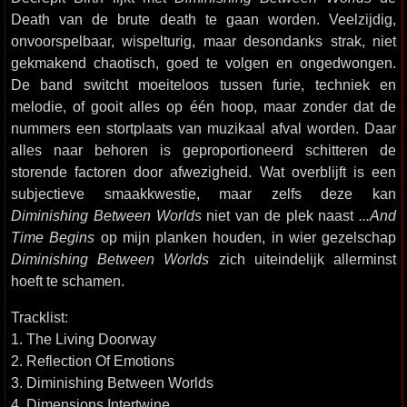
Death van de brute death te gaan worden. Veelzijdig,
onvoorspelbaar, wispelturig, maar desondanks strak, niet
gekmakend chaotisch, goed te volgen en ongedwongen.
De band switcht moeiteloos tussen furie, techniek en
melodie, of gooit alles op één hoop, maar zonder dat de
nummers een stortplaats van muzikaal afval worden. Daar
alles naar behoren is geproportioneerd schitteren de
storende factoren door afwezigheid. Wat overblijft is een
subjectieve smaakkwestie, maar zelfs deze kan
Diminishing Between Worlds
niet van de plek naast
...And
Time Begins
op mijn planken houden, in wier gezelschap
Diminishing Between Worlds
zich uiteindelijk allerminst
hoeft te schamen.
Tracklist:
1. The Living Doorway
2. Reflection Of Emotions
3. Diminishing Between Worlds
4. Dimensions Intertwine