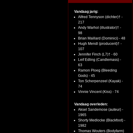
Vandaag jarig:
Alfred Tennyson (dichter)† -
217
Andy Warhol (illustrator)† -
98
Brian Maillard (Dominici) - 48
Hugh Mendl (producent)† -
107
Jennifer Finch (L7)† - 60
Leif Edling (Candlemass) -
63
Ramon Ploeg (Bleeding
Gods) - 45
Ton Scherpenzeel (Kayak) -
74
Vinnie Vincent (Kiss) - 74
Vandaag overleden:
Aksel Sandemose (auteur) -
1965
Shorty Medlocke (Blackfoot) -
1982
Thomas Wouters (Bodyfarm)