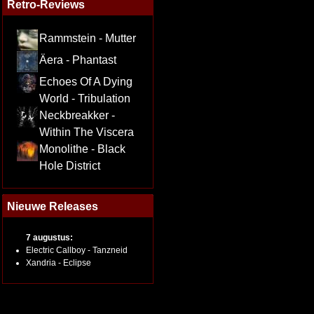
Retro-Reviews
Rammstein - Mutter
Äera - Phantast
Echoes Of A Dying
World - Tribulation
Neckbreakker -
Within The Viscera
Monolithe - Black
Hole District
Nieuwe Releases
7 augustus:
Electric Callboy - Tanzneid
Xandria - Eclipse