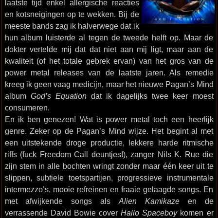
laatste tijd enkel allergische reacties
en kotsneigingen op te wekken. Bij de
meeste bands zag ik halverwege dat ik
hun album luisterde al tegen de tweede helft op. Maar de
dokter vertelde mij dat dat niet aan mij ligt, maar aan de
kwaliteit (of het totale gebrek ervan) van het gros van de
power metal releases van de laatste jaren. Als remedie
kreeg ik geen vaag medicijn, maar het nieuwe Pagan’s Mind
album
God’s Equation
dat ik dagelijks twee keer moest
consumeren.
En ik ben genezen! Wat is power metal toch een heerlijk
genre. Zeker op de Pagan’s Mind wijze. Het begint al met
een uitstekende droge productie, lekkere harde ritmische
riffs (fuck Freedom Call deuntjes!), zanger Nils K. Rue die
zijn stem in alle bochten wringt zonder maar één keer uit te
slippen, subtiele toetspartijen, progressieve instrumentale
intermezzo’s, mooie refreinen en fraaie gelaagde songs. En
met afwijkende songs als
Alien Kamikaze
en de
verrassende David Bowie cover
Hallo Spaceboy
komen er