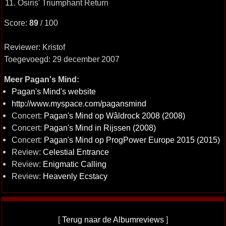
11. Osiris' Triumphant Return
Score:
89
/ 100
Reviewer: Kristof
Toegevoegd: 29 december 2007
Meer Pagan's Mind:
Pagan's Mind's website
http://www.myspace.com/pagansmind
Concert:
Pagan's Mind op Wâldrock 2008 (2008)
Concert:
Pagan's Mind in Rijssen (2008)
Concert:
Pagan's Mind op ProgPower Europe 2015 (2015)
Review:
Celestial Entrance
Review:
Enigmatic Calling
Review:
Heavenly Ecstacy
[
Terug naar de Albumreviews
]