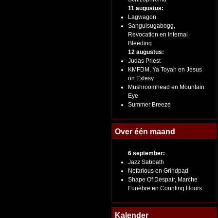
11 augustus:
Lagwagon
Sanguisugabogg,
Revocation en Internal
Bleeding
12 augustus:
Judas Priest
KMFDM, Ya Toyah en Jesus
on Extesy
Mushroomhead en Mountain
Eye
Summer Breeze
Over één maand
6 september:
Jazz Sabbath
Nefarious en Grindpad
Shape Of Despair, Marche
Funèbre en Counting Hours
Kalender