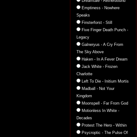
Dreamtale - Aetherbound
Emptiness - Nowhere
Speaks
Finsterforst - Still
Five Finger Death Punch -
Legacy
Galneryus - A Cry From
The Sky Above
Haken - In A Fever Dream
Jack White - Frozen
Charlotte
Left To Die - Initium Mortis
Madball - Not Your
Kingdom
Moonspell - Far From God
Motionless In White -
Decades
Protest The Hero - Within
Psycroptic - The Pulse Of