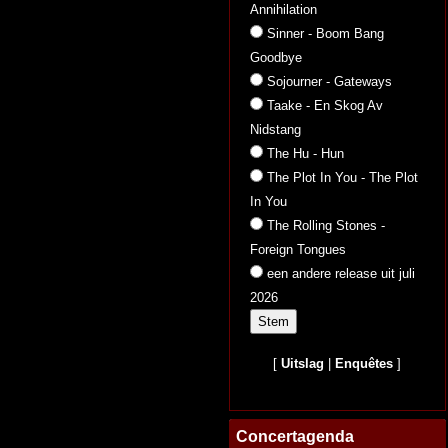
Annihilation
Sinner - Boom Bang
Goodbye
Sojourner - Gateways
Taake - En Skog Av
Nidstang
The Hu - Hun
The Plot In You - The Plot
In You
The Rolling Stones -
Foreign Tongues
een andere release uit juli
2026
[
Uitslag
|
Enquêtes
]
Concertagenda