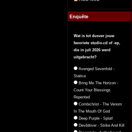
Enquête
Wat is tot dusver jouw
favoriete studio-cd of -ep,
die in juli 2026 werd
uitgebracht?
Avenged Sevenfold -
Statica
Bring Me The Horizon -
Count Your Blessings
Repented
Combichrist - The Venom
In The Mouth Of God
Deep Purple - Splat!
Devildriver - Strike And Kill