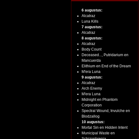
6 augustus:
Alcatraz
Luna Kills
7 augustus:
Alcatraz
8 augustus:
Alcatraz
Body Count
Deceased..., Putridarium en
Mancuerda
Elithium en End of the Dream
M'era Luna
9 augustus:
Alcatraz
Arch Enemy
M'era Luna
Midnight en Phantom
Corporation
Spectral Wound, Invulche en
Blodzallog
10 augustus:
Mortal Sin en Hidden Intent
Municipal Waste en
Schizophrenia