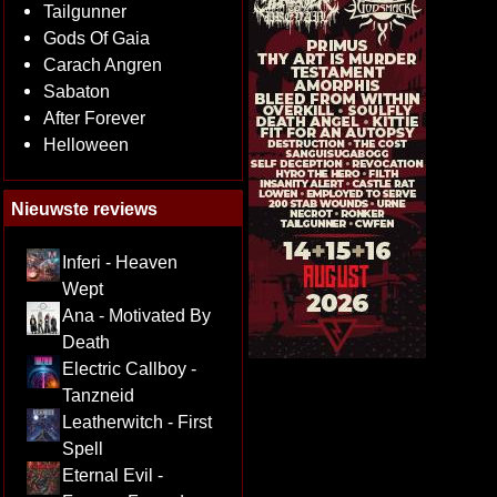
Tailgunner
Gods Of Gaia
Carach Angren
Sabaton
After Forever
Helloween
Nieuwste reviews
Inferi - Heaven
Wept
Ana - Motivated By
Death
Electric Callboy -
Tanzneid
Leatherwitch - First
Spell
Eternal Evil -