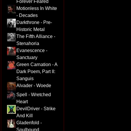
Forever Feared
Motionless In White
- Decades
Darkthrone - Pre-
Historic Metal
The Fifth Alliance -
Stenahoria
Evanescence -
Sanctuary
Green Carnation - A
Dark Poem, Part II:
Sanguis
Alvader - Woede
Spell - Wretched
Heart
DevilDriver - Strike
And Kill
Gladenfold -
Soulbound