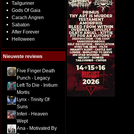
Tailgunner
Gods Of Gaia
Carach Angren
Sabaton
After Forever
Helloween
Nieuwste reviews
Five Finger Death
Punch - Legacy
Left To Die - Initium
Mortis
Lynx - Trinity Of
Suns
Inferi - Heaven
Wept
Ana - Motivated By