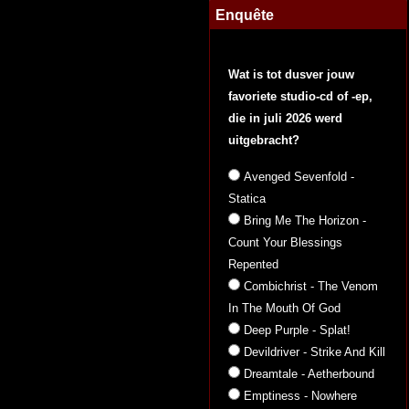
Enquête
Wat is tot dusver jouw
favoriete studio-cd of -ep,
die in juli 2026 werd
uitgebracht?
Avenged Sevenfold -
Statica
Bring Me The Horizon -
Count Your Blessings
Repented
Combichrist - The Venom
In The Mouth Of God
Deep Purple - Splat!
Devildriver - Strike And Kill
Dreamtale - Aetherbound
Emptiness - Nowhere