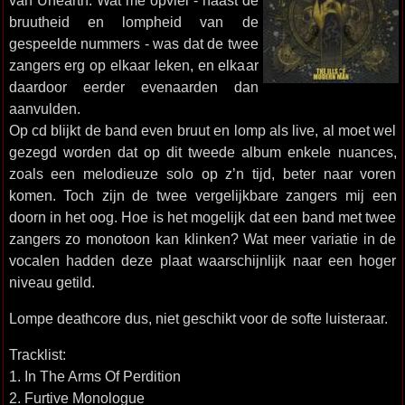
van Unearth. Wat me opviel - naast de
bruutheid en lompheid van de
gespeelde nummers - was dat de twee
zangers erg op elkaar leken, en elkaar
daardoor eerder evenaarden dan
aanvulden.
Op cd blijkt de band even bruut en lomp als live, al moet wel
gezegd worden dat op dit tweede album enkele nuances,
zoals een melodieuze solo op z’n tijd, beter naar voren
komen. Toch zijn de twee vergelijkbare zangers mij een
doorn in het oog. Hoe is het mogelijk dat een band met twee
zangers zo monotoon kan klinken? Wat meer variatie in de
vocalen hadden deze plaat waarschijnlijk naar een hoger
niveau getild.
Lompe deathcore dus, niet geschikt voor de softe luisteraar.
Tracklist:
1. In The Arms Of Perdition
2. Furtive Monologue