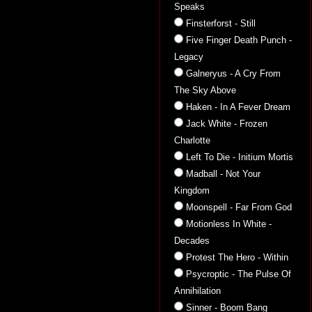
Speaks
Finsterforst - Still
Five Finger Death Punch -
Legacy
Galneryus - A Cry From
The Sky Above
Haken - In A Fever Dream
Jack White - Frozen
Charlotte
Left To Die - Initium Mortis
Madball - Not Your
Kingdom
Moonspell - Far From God
Motionless In White -
Decades
Protest The Hero - Within
Psycroptic - The Pulse Of
Annihilation
Sinner - Boom Bang