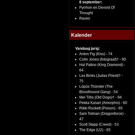
8 september:
Pyrrhon en Devoid Of
Thought
Raven
Kalender
Vandaag jarig:
Anton Fig (Kiss) - 74
Colin Jones (fotograaf)† - 90
Hal Patino (King Diamond) -
64
Les Binks (Judas Priest)† -
75
Lüpüs Thünder (The
Bloodhound Gang) - 54
Mel Tillis (Old Dogs)† - 94
Pekka Kasari (Amorphis) - 60
Rikki Rockett (Poison) - 65
Sam Totman (Dragonforce) -
47
Scott Stapp (Creed) - 53
The Edge (U2) - 65