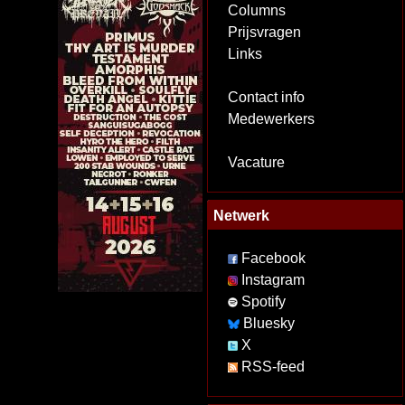
Columns
Prijsvragen
Links
Contact info
Medewerkers
Vacature
Netwerk
Facebook
Instagram
Spotify
Bluesky
X
RSS-feed