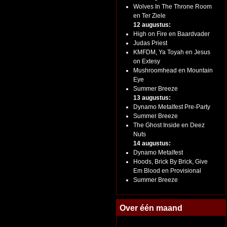
Wolves In The Throne Room
en Ter Ziele
12 augustus:
High on Fire en Baardvader
Judas Priest
KMFDM, Ya Toyah en Jesus
on Extesy
Mushroomhead en Mountain
Eye
Summer Breeze
13 augustus:
Dynamo Metalfest Pre-Party
Summer Breeze
The Ghost Inside en Deez
Nuts
14 augustus:
Dynamo Metalfest
Hoods, Brick By Brick, Give
Em Blood en Provisional
Summer Breeze
Over één maand