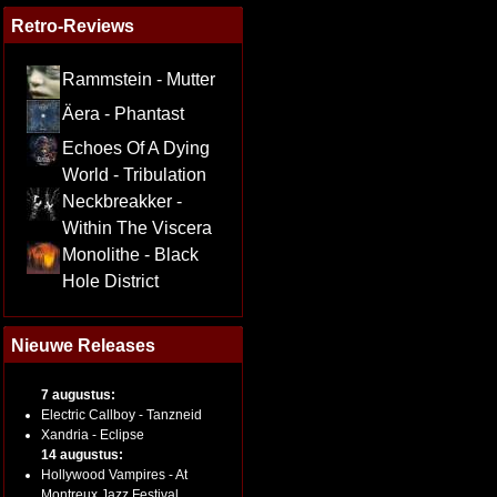
Retro-Reviews
Rammstein - Mutter
Äera - Phantast
Echoes Of A Dying
World - Tribulation
Neckbreakker -
Within The Viscera
Monolithe - Black
Hole District
Nieuwe Releases
7 augustus:
Electric Callboy - Tanzneid
Xandria - Eclipse
14 augustus:
Hollywood Vampires - At
Montreux Jazz Festival