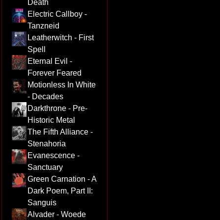
Death
Electric Callboy -
Tanzneid
Leatherwitch - First
Spell
Eternal Evil -
Forever Feared
Motionless In White
- Decades
Darkthrone - Pre-
Historic Metal
The Fifth Alliance -
Stenahoria
Evanescence -
Sanctuary
Green Carnation - A
Dark Poem, Part II:
Sanguis
Alvader - Woede