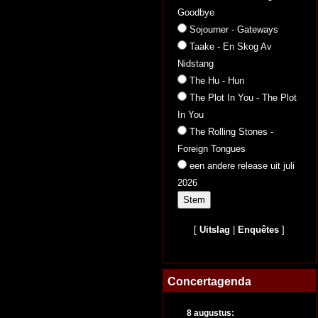
Goodbye
Sojourner - Gateways
Taake - En Skog Av
Nidstang
The Hu - Hun
The Plot In You - The Plot
In You
The Rolling Stones -
Foreign Tongues
een andere release uit juli
2026
[
Uitslag
|
Enquêtes
]
Concertagenda
8 augustus: