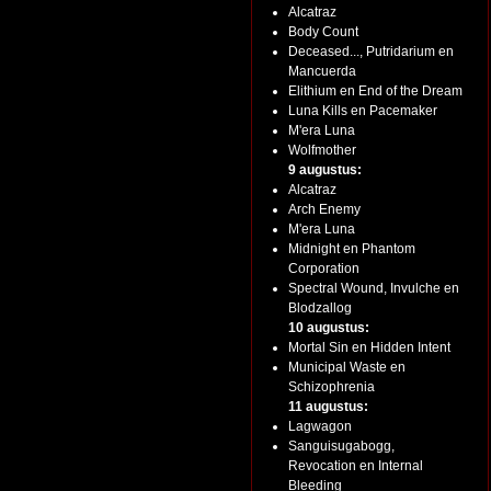
Alcatraz
Body Count
Deceased..., Putridarium en
Mancuerda
Elithium en End of the Dream
Luna Kills en Pacemaker
M'era Luna
Wolfmother
9 augustus:
Alcatraz
Arch Enemy
M'era Luna
Midnight en Phantom
Corporation
Spectral Wound, Invulche en
Blodzallog
10 augustus:
Mortal Sin en Hidden Intent
Municipal Waste en
Schizophrenia
11 augustus:
Lagwagon
Sanguisugabogg,
Revocation en Internal
Bleeding