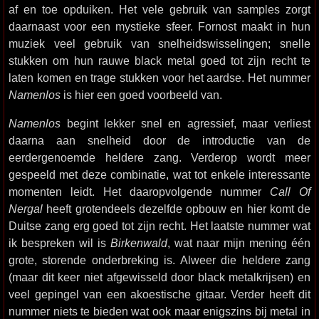
af en toe opduiken. Het vele gebruik van samples zorgt
daarnaast voor een mystieke sfeer. Fornost maakt in hun
muziek veel gebruik van snelheidswisselingen; snelle
stukken om hun rauwe black metal goed tot zijn recht te
laten komen en trage stukken voor het aardse. Het nummer
Namenlos
is hier een goed voorbeeld van.
Namenlos
begint lekker snel en agressief, maar verliest
daarna aan snelheid door de introductie van de
eerdergenoemde heldere zang. Verderop wordt meer
gespeeld met deze combinatie, wat tot enkele interessante
momenten leidt. Het daaropvolgende nummer
Call Of
Nergal
heeft grotendeels dezelfde opbouw en hier komt de
Duitse zang erg goed tot zijn recht. Het laatste nummer wat
ik bespreken wil is
Birkenwald
, wat naar mijn mening één
grote, storende onderbreking is. Alweer die heldere zang
(maar dit keer niet afgewisseld door black metalkrijsen) en
veel gepingel van een akoestische gitaar. Verder heeft dit
nummer niets te bieden wat ook maar enigszins bij metal in