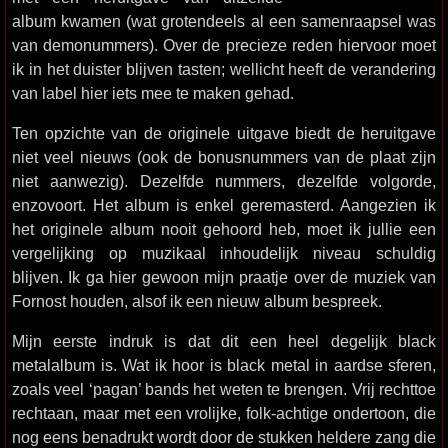
album kwamen (wat grotendeels al een samenraapsel was
van demonummers). Over de precieze reden hiervoor moet
ik in het duister blijven tasten; wellicht heeft de verandering
van label hier iets mee te maken gehad.
Ten opzichte van de originele uitgave biedt de heruitgave
niet veel nieuws (ook de bonusnummers van de plaat zijn
niet aanwezig). Dezelfde nummers, dezelfde volgorde,
enzovoort. Het album is enkel geremasterd. Aangezien ik
het originele album nooit gehoord heb, moet ik jullie een
vergelijking op muzikaal inhoudelijk niveau schuldig
blijven. Ik ga hier gewoon mijn praatje over de muziek van
Fornost houden, alsof ik een nieuw album bespreek.
Mijn eerste indruk is dat dit een heel degelijk black
metalalbum is. Wat ik hoor is black metal in aardse sferen,
zoals veel ‘pagan’ bands het weten te brengen. Vrij rechttoe
rechtaan, maar met een vrolijke, folk-achtige ondertoon, die
nog eens benadrukt wordt door de stukken heldere zang die