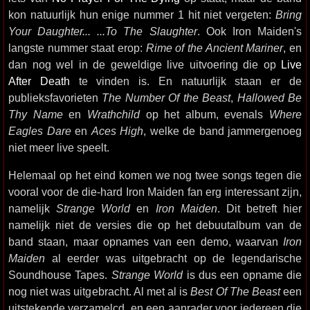
kon natuurlijk hun enige nummer 1 hit niet vergeten:
Bring
Your Daughter... ...To The Slaughter
. Ook Iron Maiden's
langste nummer staat erop:
Rime of the Ancient Mariner
, en
dan nog wel in de geweldige live uitvoering die op
Live
After Death
te vinden is. En natuurlijk staan er de
publieksfavorieten
The Number Of the Beast
,
Hallowed Be
Thy Name
en
Wrathchild
op het album, evenals
Where
Eagles Dare
en
Aces High
, welke de band jammergenoeg
niet meer live speelt.
Helemaal op het eind komen we nog twee songs tegen die
vooral voor de die-hard Iron Maiden fan erg interessant zijn,
namelijk
Strange World
en
Iron Maiden
. Dit betreft hier
namelijk niet de versies die op het debuutalbum van de
band staan, maar opnames van een demo, waarvan
Iron
Maiden
al eerder was uitgebracht op de legendarische
Soundhouse Tapes.
Strange World
is dus een opname die
nog niet was uitgebracht. Al met al is
Best Of The Beast
een
uitstekende verzamelcd, en een aanrader voor iedereen die