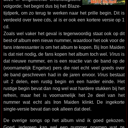
volgorde; het begint dus bij het Blaze-
tijdperk, om zo terug te werken naar het prille begin. Dit is
verdeeld over twee cds, al is er ook een kortere versie op 1
cd.
Zoals wel vaker het geval is tegenwoordig staat ook op dit
best-of album een nieuw nummer, waardoor het ook voor de
fans interessanter is om het album te kopen. Bij Iron Maiden
is dat niet nodig, de fans kopen het album toch wel.
Virus
is
dat nieuwe nummer, en is een reactie van de band op de
(voornamelijk Engelse) pers die niet echt veel goeds over
de band geschreven had in de jaren ervoor.
Virus
bestaat
uit 2 delen, een rustig begin en een harder einde. Het
rustige begin bevat dan nog wel wat hardere stukken bij het
refrein, maar het is voornamelijk het 2e deel van het
nummer wat echt als Iron Maiden klinkt. De ingekorte
single-versie bevat dan ook alleen dat deel.
De overige songs op het album vind ik goed gekozen.
Goed, iedereen kan wel een nummer noemen wat ze