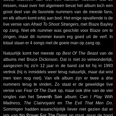
missen, maar over het algemeen bevat het album toch een
groot deel van de favoriete nummers van de meeste fans,
en elk album komt erbij aan bod. Het enige opvallende is de
live versie van
Afraid To Shoot Strangers
, met Blaze Bayley
op zang. Niet elk nummer was geschikt voor Blaze om te
zingen, maar dit nummer kwam erg goed uit de verf. In
totaal staan er 4 songs met de goeie man op zang op.
Natuurlijk komt het meeste op
Best Of The Beast
van de
albums met Bruce Dickinson. Dat is niet zo verwonderlijk,
aangezien hij zo'n 12 jaar in de band zat tot hij in 1993
vertrok (hij is inmiddels weer terug natuurlijk, maar dat wist
men toen nog niet). Van elk album zijn er twee a drie
nummers terug te vinden. Zo staat er de geweldige live
versie van
Fear Of The Dark
op, maar ook drie van de vier
singles van het
Seventh Son
album:
Can I Play With
Madness, The Clairvoyant
en
The Evil That Men Do
.
Sommigen hadden waarschijnlijk liever niet gezien dat er
iets van
No Prayer For The Dying
op staat, maar de band