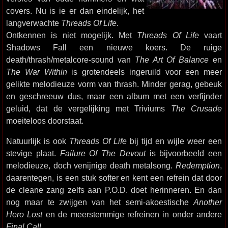
covers. Nu is ie er dan eindelijk, het
langverwachte
Threads Of Life
.
Ontkennen is niet mogelijk. Met
Threads Of Life
vaart
Shadows Fall een nieuwe koers. De ruige
death/thrash/metalcore-sound van
The Art Of Balance
en
The War Within
is grotendeels ingeruild voor een meer
gelikte melodieuze vorm van thrash. Minder gerag, gebeuk
en geschreeuw dus, maar een album met een verfijnder
geluid, dat de vergelijking met Triviums
The Crusade
moeiteloos doorstaat.
Natuurlijk is ook
Threads Of Life
bij tijd en wijle weer een
stevige plaat.
Failure Of The Devout
is bijvoorbeeld een
melodieuze, doch venijnige death metalsong.
Redemption
,
daarentegen, is een stuk softer en kent een refrein dat door
de cleane zang zelfs aan P.O.D. doet herinneren. En dan
nog maar te zwijgen van het semi-akoestische
Another
Hero Lost
en de meerstemmige refreinen in onder andere
Final Call
.