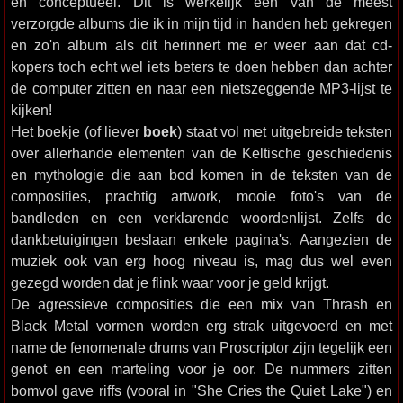
en conceptueel. Dit is werkelijk een van de meest
verzorgde albums die ik in mijn tijd in handen heb gekregen
en zo'n album als dit herinnert me er weer aan dat cd-
kopers toch echt wel iets beters te doen hebben dan achter
de computer zitten en naar een nietszeggende MP3-lijst te
kijken!
Het boekje (of liever
boek
) staat vol met uitgebreide teksten
over allerhande elementen van de Keltische geschiedenis
en mythologie die aan bod komen in de teksten van de
composities, prachtig artwork, mooie foto's van de
bandleden en een verklarende woordenlijst. Zelfs de
dankbetuigingen beslaan enkele pagina's. Aangezien de
muziek ook van erg hoog niveau is, mag dus wel even
gezegd worden dat je flink waar voor je geld krijgt.
De agressieve composities die een mix van Thrash en
Black Metal vormen worden erg strak uitgevoerd en met
name de fenomenale drums van Proscriptor zijn tegelijk een
genot en een marteling voor je oor. De nummers zitten
bomvol gave riffs (vooral in "She Cries the Quiet Lake") en