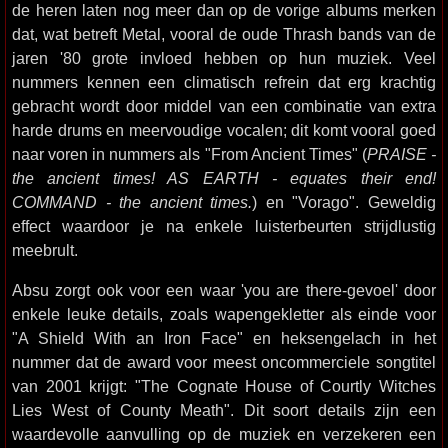
de heren laten nog meer dan op de vorige albums merken
dat, wat betreft Metal, vooral de oude Thrash bands van de
jaren '80 grote invloed hebben op hun muziek. Veel
nummers kennen een climatisch refrein dat erg krachtig
gebracht wordt door middel van een combinatie van extra
harde drums en meervoudige vocalen; dit komt vooral goed
naar voren in nummers als "From Ancient Times" (
PRAISE -
the ancient times! AS EARTH - equates their end!
COMMAND - the ancient times.
) en "Vorago". Geweldig
effect waardoor je na enkele luisterbeurten strijdlustig
meebrult.
Absu zorgt ook voor een waar 'you are there-gevoel' door
enkele leuke details, zoals wapengekletter als einde voor
"A Shield With an Iron Face" en heksengelach in het
nummer dat de award voor meest oncommerciele songtitel
van 2001 krijgt: "The Cognate House of Courtly Witches
Lies West of County Meath". Dit soort details zijn een
waardevolle aanvulling op de muziek en verzekeren een