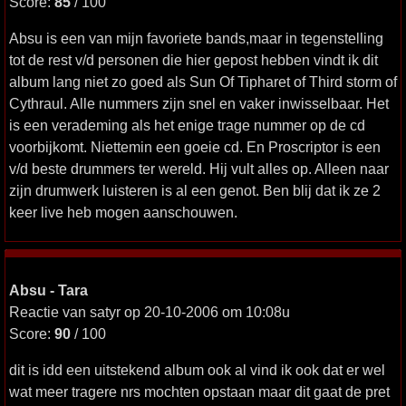
Score:
85
/ 100
Absu is een van mijn favoriete bands,maar in tegenstelling
tot de rest v/d personen die hier gepost hebben vindt ik dit
album lang niet zo goed als Sun Of Tipharet of Third storm of
Cythraul. Alle nummers zijn snel en vaker inwisselbaar. Het
is een verademing als het enige trage nummer op de cd
voorbijkomt. Niettemin een goeie cd. En Proscriptor is een
v/d beste drummers ter wereld. Hij vult alles op. Alleen naar
zijn drumwerk luisteren is al een genot. Ben blij dat ik ze 2
keer live heb mogen aanschouwen.
Absu - Tara
Reactie van satyr op 20-10-2006 om 10:08u
Score:
90
/ 100
dit is idd een uitstekend album ook al vind ik ook dat er wel
wat meer tragere nrs mochten opstaan maar dit gaat de pret