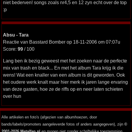
niet bederven! songs zoals nr4,5 en 12 zyn echt over de top
:p
Absu - Tara
Reactie van Basstard Bomber op 18-11-2006 om 07:07u
Score:
99
/ 100
Lang ben ik bezig geweest met het zoeken naar de perfecte
mix van trash en black... En met het album Tara krijg ik die
wens! Wat een knaller van een album is dit geworden. Ook
het oudere werk knalt maar hier merk ik jaren lange ervaring
van deze gasten, hoe ze de riffs op en neer laten schieten
over hun
Alle artikelen en foto's (afgezien van albumhoezen, door
bands/labels/promoters aangeleverde fotos of anders aangegeven), zijn
©
2001-2026 Metalfan.nl
en mogen niet zonder schriftelijke toestemming