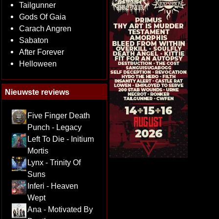
Tailgunner
Gods Of Gaia
Carach Angren
Sabaton
After Forever
Helloween
Nieuwste reviews
Five Finger Death
Punch - Legacy
Left To Die - Initium
Mortis
Lynx - Trinity Of
Suns
Inferi - Heaven
Wept
Ana - Motivated By