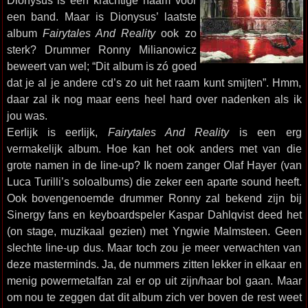
Dionysus is een krachtige naam voor
een band. Maar is Dionysus’ laatste
album
Fairytales And Reality
ook zo
sterk? Drummer Ronny Milianowicz
beweert van wel; “Dit album is zó goed
dat je al je andere cd’s zo uit het raam kunt smijten”. Hmm,
daar zal ik nog maar eens heel hard over nadenken als ik
jou was.
Eerlijk is eerlijk,
Fairytales And Reality
is een erg
vermakelijk album. Hoe kan het ook anders met van die
grote namen in de line-up? Ik noem zanger Olaf Hayer (van
Luca Turilli’s soloalbums) die zeker een aparte sound heeft.
Ook bovengenoemde drummer Ronny zal bekend zijn bij
Sinergy fans en keyboardspeler Kaspar Dahlqvist deed het
(on stage, muzikaal gezien) met Yngwie Malmsteen. Geen
slechte line-up dus. Maar toch zou je meer verwachten van
deze masterminds. Ja, de nummers zitten lekker in elkaar en
menig powermetalfan zal er op uit zijn/haar bol gaan. Maar
om nou te zeggen dat dit album zich ver boven de rest weet