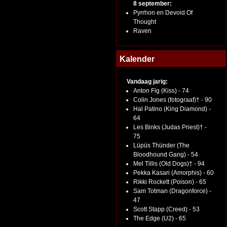
8 september:
Pyrrhon en Devoid Of
Thought
Raven
Kalender
Vandaag jarig:
Anton Fig (Kiss) - 74
Colin Jones (fotograaf)† - 90
Hal Patino (King Diamond) -
64
Les Binks (Judas Priest)† -
75
Lüpüs Thünder (The
Bloodhound Gang) - 54
Mel Tillis (Old Dogs)† - 94
Pekka Kasari (Amorphis) - 60
Rikki Rockett (Poison) - 65
Sam Totman (Dragonforce) -
47
Scott Stapp (Creed) - 53
The Edge (U2) - 65