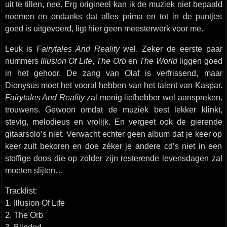
uit te tillen, nee. Erg origineel kan ik de muziek niet bepaald
noemen en ondanks dat alles prima en tot in de puntjes
goed is uitgevoerd, ligt hier geen meesterwerk voor me.
Leuk is
Fairytales And Reality
wel. Zeker de eerste paar
nummers
Illusion Of Life
,
The Orb
en
The World
liggen goed
in het gehoor. De zang van Olaf is verfrissend, maar
Dionysus moet het vooral hebben van het talent van Kaspar.
Fairytales And Reality
zal menig liefhebber wel aanspreken,
trouwens. Gewoon omdat de muziek best lekker klinkt,
stevig, melodieus en vrolijk. En vergeet ook de gierende
gitaarsolo’s niet. Verwacht echter geen album dat je keer op
keer zult bekoren en doe zéker je andere cd’s niet in een
stoffige doos die op zolder zijn resterende levensdagen zal
moeten slijten…
Tracklist:
1. Illusion Of Life
2. The Orb