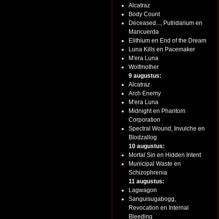
Alcatraz
Body Count
Deceased..., Putridarium en
Mancuerda
Elithium en End of the Dream
Luna Kills en Pacemaker
M'era Luna
Wolfmother
9 augustus:
Alcatraz
Arch Enemy
M'era Luna
Midnight en Phantom
Corporation
Spectral Wound, Invulche en
Blodzallog
10 augustus:
Mortal Sin en Hidden Intent
Municipal Waste en
Schizophrenia
11 augustus:
Lagwagon
Sanguisugabogg,
Revocation en Internal
Bleeding