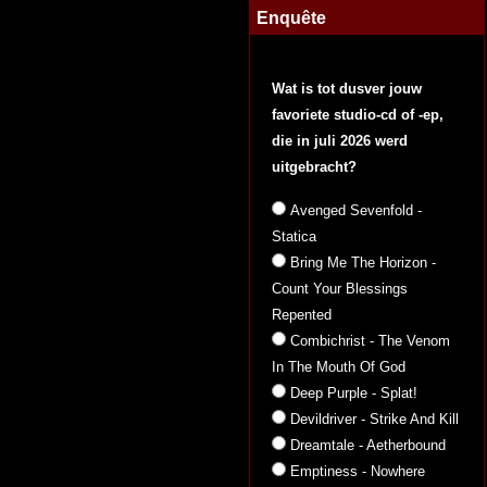
Enquête
Wat is tot dusver jouw
favoriete studio-cd of -ep,
die in juli 2026 werd
uitgebracht?
Avenged Sevenfold -
Statica
Bring Me The Horizon -
Count Your Blessings
Repented
Combichrist - The Venom
In The Mouth Of God
Deep Purple - Splat!
Devildriver - Strike And Kill
Dreamtale - Aetherbound
Emptiness - Nowhere