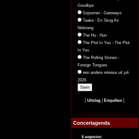
Goodbye
Sojourner - Gateways
Taake - En Skog Av
Nidstang
The Hu - Hun
The Plot In You - The Plot
In You
The Rolling Stones -
Foreign Tongues
een andere release uit juli
2026
[
Uitslag
|
Enquêtes
]
Concertagenda
8 augustus: