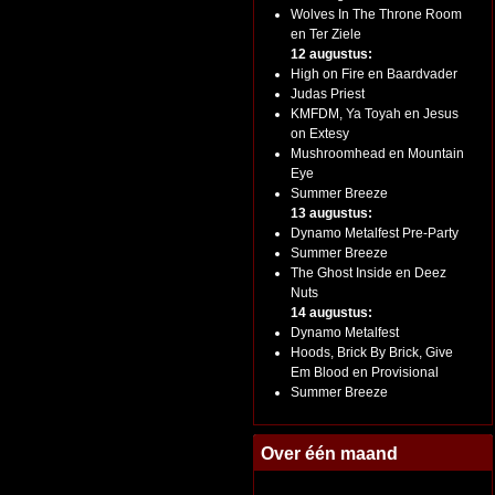
Wolves In The Throne Room
en Ter Ziele
12 augustus:
High on Fire en Baardvader
Judas Priest
KMFDM, Ya Toyah en Jesus
on Extesy
Mushroomhead en Mountain
Eye
Summer Breeze
13 augustus:
Dynamo Metalfest Pre-Party
Summer Breeze
The Ghost Inside en Deez
Nuts
14 augustus:
Dynamo Metalfest
Hoods, Brick By Brick, Give
Em Blood en Provisional
Summer Breeze
Over één maand