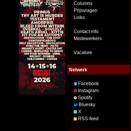
Columns
Prijsvragen
Links
Contact info
Medewerkers
Vacature
Netwerk
Facebook
Instagram
Spotify
Bluesky
X
RSS-feed