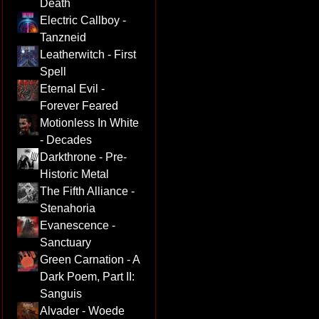
Death
Electric Callboy -
Tanzneid
Leatherwitch - First
Spell
Eternal Evil -
Forever Feared
Motionless In White
- Decades
Darkthrone - Pre-
Historic Metal
The Fifth Alliance -
Stenahoria
Evanescence -
Sanctuary
Green Carnation - A
Dark Poem, Part II:
Sanguis
Alvader - Woede