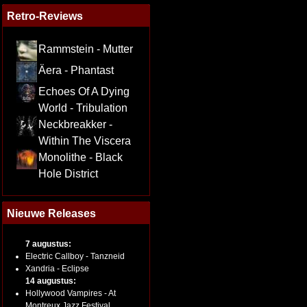
Retro-Reviews
Rammstein - Mutter
Äera - Phantast
Echoes Of A Dying
World - Tribulation
Neckbreakker -
Within The Viscera
Monolithe - Black
Hole District
Nieuwe Releases
7 augustus:
Electric Callboy - Tanzneid
Xandria - Eclipse
14 augustus:
Hollywood Vampires - At
Montreux Jazz Festival