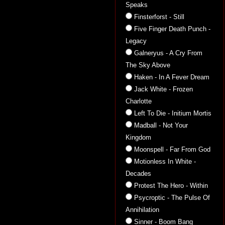
Speaks
Finsterforst - Still
Five Finger Death Punch -
Legacy
Galneryus - A Cry From
The Sky Above
Haken - In A Fever Dream
Jack White - Frozen
Charlotte
Left To Die - Initium Mortis
Madball - Not Your
Kingdom
Moonspell - Far From God
Motionless In White -
Decades
Protest The Hero - Within
Psycroptic - The Pulse Of
Annihilation
Sinner - Boom Bang