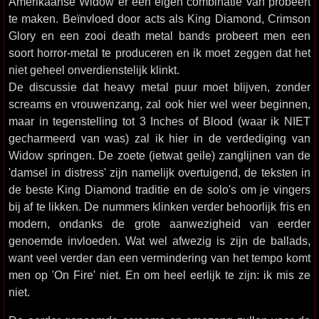
Amerikaanse Widow er een eigen combinatie van probeert
te maken. Beïnvloed door acts als King Diamond, Crimson
Glory en een zooi death metal bands probeert men een
soort horror-metal te produceren en ik moet zeggen dat het
niet geheel onverdienstelijk klinkt.
De discussie dat heavy metal puur moet blijven, zonder
screams en vrouwenzang, zal ook hier wel weer beginnen,
maar in tegenstelling tot 3 Inches of Blood (waar ik NIET
gecharmeerd van was) zal ik hier in de verdediging van
Widow springen. De zoete (ietwat geile) zanglijnen van de
'damsel in distress' zijn namelijk overtuigend, de teksten in
de beste King Diamond traditie en de solo's om je vingers
bij af te likken. De nummers klinken verder behoorlijk fris en
modern, ondanks de grote aanwezigheid van eerder
genoemde invloeden. Wat wel afwezig is zijn de ballads,
want veel verder dan een vermindering van het tempo komt
men op 'On Fire' niet. En om heel eerlijk te zijn: ik mis ze
niet.