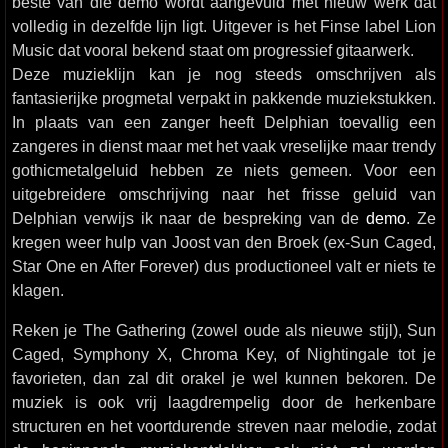
beste van die demo wordt aangevuld met nieuw werk dat
volledig in dezelfde lijn ligt. Uitgever is het Finse label Lion
Music dat vooral bekend staat om progressief gitaarwerk.
Deze muzieklijn kan je nog steeds omschrijven als
fantasierijke progmetal verpakt in pakkende muziekstukken.
In plaats van een zanger heeft Delphian toevallig een
zangeres in dienst maar met het vaak vreselijke maar trendy
gothicmetalgeluid hebben ze niets gemeen. Voor een
uitgebreidere omschrijving naar het frisse geluid van
Delphian verwijs ik naar de bespreking van de
demo
. Ze
kregen weer hulp van Joost van den Broek (ex-Sun Caged,
Star One en After Forever) dus productioneel valt er niets te
klagen.
Reken je The Gathering (zowel oude als nieuwe stijl), Sun
Caged, Symphony X, Chroma Key, of Nightingale tot je
favorieten, dan zal dit orakel je wel kunnen bekoren. De
muziek is ook vrij laagdrempelig door de herkenbare
structuren en het voortdurende streven naar melodie, zodat