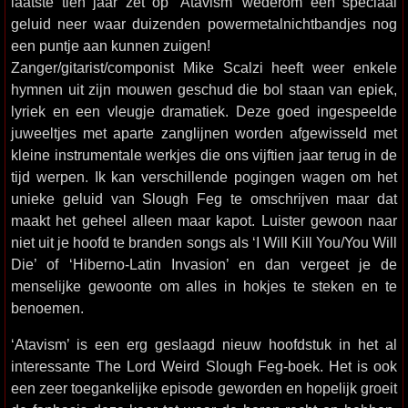
laatste tien jaar zet op ‘Atavism’ wederom een speciaal
geluid neer waar duizenden powermetalnichtbandjes nog
een puntje aan kunnen zuigen!
Zanger/gitarist/componist Mike Scalzi heeft weer enkele
hymnen uit zijn mouwen geschud die bol staan van epiek,
lyriek en een vleugje dramatiek. Deze goed ingespeelde
juweeltjes met aparte zanglijnen worden afgewisseld met
kleine instrumentale werkjes die ons vijftien jaar terug in de
tijd werpen. Ik kan verschillende pogingen wagen om het
unieke geluid van Slough Feg te omschrijven maar dat
maakt het geheel alleen maar kapot. Luister gewoon naar
niet uit je hoofd te branden songs als ‘I Will Kill You/You Will
Die’ of ‘Hiberno-Latin Invasion’ en dan vergeet je de
menselijke gewoonte om alles in hokjes te steken en te
benoemen.
‘Atavism’ is een erg geslaagd nieuw hoofdstuk in het al
interessante The Lord Weird Slough Feg-boek. Het is ook
een zeer toegankelijke episode geworden en hopelijk groeit