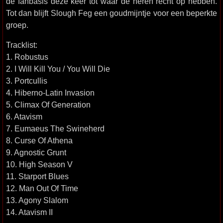
de fanbasis deze keer tot waar de heren recht op hebben.
Tot dan blijft Slough Feg een goudmijntje voor een beperkte
groep.
Tracklist:
1. Robustus
2. I Will Kill You / You Will Die
3. Portcullis
4. Hiberno-Latin Invasion
5. Climax Of Generation
6. Atavism
7. Eumaeus The Swineherd
8. Curse Of Athena
9. Agnostic Grunt
10. High Season V
11. Starport Blues
12. Man Out Of Time
13. Agony Slalom
14. Atavism II