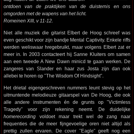
ontdoen van de praktijken van de duisternis en ons
omgorden met de wapens van het licht.
Romeinen XIII, v 11-12.
Niet alle muziek die gitarist Elbert de Hoog schreef was
even geschikt voor zijn bandje Mental Captivity. Enkele riffs
werden weliswaar hregebruikt, maar volgens Elbert zat er
meer in. In 2003 contacteert hij Sanne Kluiters om samen
aan een tweede A New Dawn minicd te gaan werken. De
zangeres van Slander en haar zus Josta zijn dan ook
allebei te horen op "The Wisdom Of Hindsight".
Het drietal eigengeschreven nummers leunt stevig op het
uitmuntende melodieuze gitaarspel van De Hoog, die ook
alle andere instrumenten én de grunts op "Victimless
Tragedy" voor zijn rekening neemt. De duidelijke
homerecording
voldoet maar trekt wel de zang naar
frequenties die de meer fijngevoelige oren niet altijd als
prettig zullen ervaren. De cover "Eagle" geeft nog een