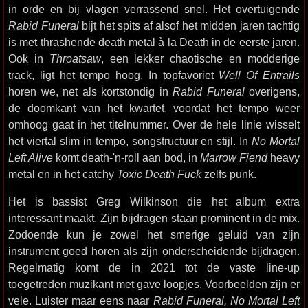
in orde en bij vlagen verrassend snel. Het overtuigende
Rabid Funeral
bijt het spits af alsof het midden jaren tachtig
is met thrashende death metal à la Death in de eerste jaren.
Ook in
Throatsaw
, een lekker chaotische en modderige
track, ligt het tempo hoog. In topfavoriet
Well Of Entrails
horen we, net als kortstondig in
Rabid Funeral
overigens,
de doomkant van het kwartet, voordat het tempo weer
omhoog gaat in het titelnummer. Over de hele linie wisselt
het viertal slim in tempo, songstructuur en stijl. In
No Mortal
Left Alive
komt death-'n-roll aan bod, in
Marrow Fiend
heavy
metal en in het catchy
Toxic Death Fuck
zelfs punk.
Het is bassist Greg Wilkinson die het album extra
interessant maakt. Zijn bijdragen staan prominent in de mix.
Zodoende kun je zowel het smerige geluid van zijn
instrument goed horen als zijn onderscheidende bijdragen.
Regelmatig komt de in 2021 tot de vaste line-up
toegetreden muzikant met gave loopjes. Voorbeelden zijn er
vele. Luister maar eens naar
Rabid Funeral, No Mortal Left