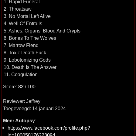
1. Rapid Funeral
2. Throatsaw
3. No Mortal Left Alive
4. Well Of Entrails
5. Ashes, Organs, Blood And Crypts
6. Bones To The Wolves
7. Marrow Fiend
8. Toxic Death Fuck
9. Lobotomizing Gods
10. Death Is The Answer
11. Coagulation
Score:
82
/ 100
Reviewer: Jeffrey
Toegevoegd: 14 januari 2024
Meer Autopsy:
https://www.facebook.com/profile.php?
id=100050176223094