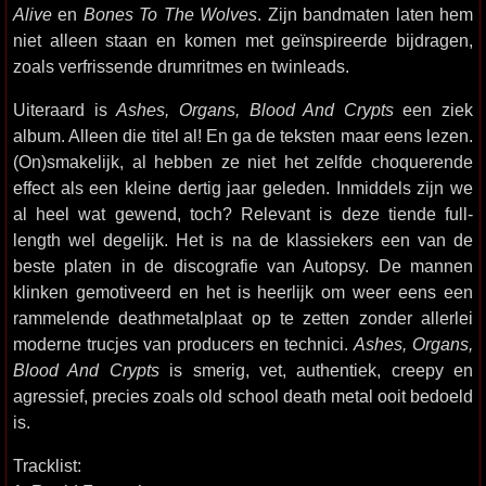
Alive
en
Bones To The Wolves
. Zijn bandmaten laten hem
niet alleen staan en komen met geïnspireerde bijdragen,
zoals verfrissende drumritmes en twinleads.
Uiteraard is
Ashes, Organs, Blood And Crypts
een ziek
album. Alleen die titel al! En ga de teksten maar eens lezen.
(On)smakelijk, al hebben ze niet het zelfde choquerende
effect als een kleine dertig jaar geleden. Inmiddels zijn we
al heel wat gewend, toch? Relevant is deze tiende full-
length wel degelijk. Het is na de klassiekers een van de
beste platen in de discografie van Autopsy. De mannen
klinken gemotiveerd en het is heerlijk om weer eens een
rammelende deathmetalplaat op te zetten zonder allerlei
moderne trucjes van producers en technici.
Ashes, Organs,
Blood And Crypts
is smerig, vet, authentiek, creepy en
agressief, precies zoals old school death metal ooit bedoeld
is.
Tracklist: