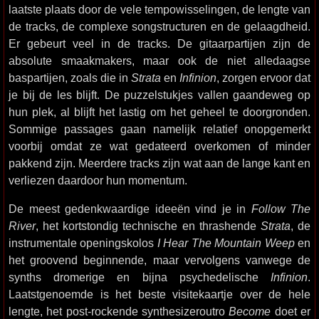
laatste plaats door de vele tempowisselingen, de lengte van
de tracks, de complexe songstructuren en de gelaagdheid.
Er gebeurt veel in de tracks. De gitaarpartijen zijn de
absolute smaakmakers, maar ook de niet alledaagse
baspartijen, zoals die in
Strata
en
Infinion
, zorgen ervoor dat
je bij de les blijft. De puzzelstukjes vallen gaandeweg op
hun plek, al blijft het lastig om het geheel te doorgronden.
Sommige passages gaan namelijk relatief onopgemerkt
voorbij omdat ze wat gedateerd overkomen of minder
pakkend zijn. Meerdere tracks zijn wat aan de lange kant en
verliezen daardoor hun momentum.
De meest gedenkwaardige ideeën vind je in
Follow The
River
, het kortstondig technische en thrashende
Strata
, de
instrumentale openingskolos
I Hear The Mountain Weep
en
het groovend beginnende, maar vervolgens vanwege de
synths dromerige en bijna psychedelische
Infinion
.
Laatstgenoemde is het beste visitekaartje over de hele
lengte, het post-rockende synthesizeroutro
Become
doet er