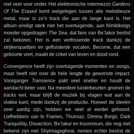
niet veel voor onder. Het elektronische intermezzo
Gardens
Of The Erased
komt welgelegen tussen alle melodieuze
metal, maar is zo’n track die aan de lange kant is. Het
album eindigt sterk met het overtuigende, aan Nimblkorgs
moeder opgedragen
The Sea
, dat fans van Be’lakor beslist
zal bekoren. Het is een verfrissende track dankzij de
strijkerspartijen en gefluisterde vocalen.
Become
, dat een
geboorte viert, maakt de cirkel van leven en dood rond.
Convergence
heeft zijn overtuigende momenten en songs,
maar heeft niet over de hele lengte de gewenste impact.
Voorganger
Transience
pakt veel sneller en houdt de
aandacht beter vast. Na meerdere luisterbeurten groeien de
tracks wel, maar blijft de muziek bij vlagen wat aan de
vlakke kant, mede dankzij de productie. Hoewel de ideeën
zeer aardig zijn, hebben we veel al eerder gehoord.
Liefhebbers van In Flames, Thurisaz, Dimmu Borgir, Dark
Tranquillity, Dissection, Be’lakor en Insomnium, die nog niet
bekend zijn met Shylmagoghnar, nemen echter beslist de