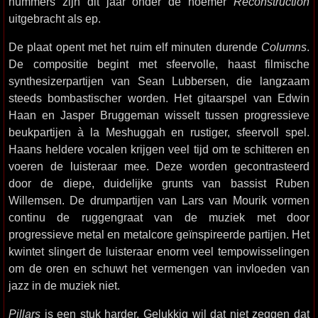
nummers zijn dit jaar onder de noemer
Reconstruction
uitgebracht als ep.
De plaat opent met het ruim elf minuten durende
Columns
.
De compositie begint met sfeervolle, haast filmische
synthesizerpartijen van Sean Lubbersen, die langzaam
steeds bombastischer worden. Het gitaarspel van Edwin
Haan en Jasper Bruggeman wisselt tussen progressieve
beukpartijen à la Meshuggah en rustiger, sfeervoll spel.
Haans heldere vocalen krijgen veel tijd om te schitteren en
voeren de luisteraar mee. Deze worden gecontrasteerd
door de diepe, duidelijke grunts van bassist Ruben
Willemsen. De drumpartijen van Lars van Mourik vormen
continu de ruggengraat van de muziek met door
progressieve metal en metalcore geïnspireerde partijen. Het
kwintet slingert de luisteraar enorm veel tempowisselingen
om de oren en schuwt het vermengen van invloeden van
jazz in de muziek niet.
Pillars
is een stuk harder. Gelukkig wil dat niet zeggen dat