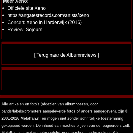
Meer Xeno:
Officiële site Xeno
https://artgatesrecords.com/artists/xeno
Concert:
Xeno in Harderwijk (2016)
Review:
Sojourn
[
Terug naar de Albumreviews
]
Alle artikelen en foto's (afgezien van albumhoezen, door
bands/labels/promoters aangeleverde fotos of anders aangegeven), zijn
©
2001-2026 Metalfan.nl
en mogen niet zonder schriftelijke toestemming
gekopieerd worden. De inhoud van reacties blijven van de reageerders zelf.
Metalfan.nl is niet verantwoordelijk voor reacties van bezoekers. Alle