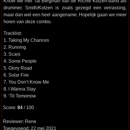
Know Me
met Tal Bergman van de Richie Kotzen-band als
drummer. Smith/Kotzen is zoals gezegd een verrassing,
maar dan wel een heel aangename. Hopelijk gaan we meer
horen van deze combo.
Tracklist:
1. Taking My Chances
2. Running
3. Scars
4. Some People
5. Glory Road
6. Solar Fire
7. You Don’t Know Me
8. I Wanna Stay
9. ‘Til Tomorrow
Score:
84
/ 100
Reviewer: Rene
Toegevoegd: 22 mei 2021