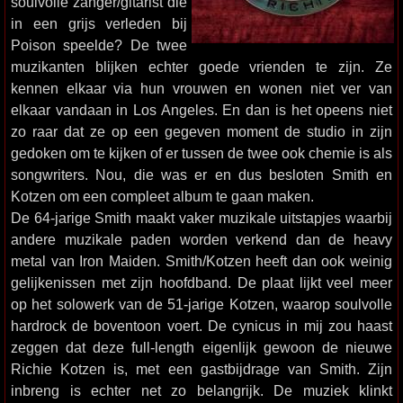
soulvolle zanger/gitarist die
in een grijs verleden bij
Poison speelde? De twee
muzikanten blijken echter goede vrienden te zijn. Ze
kennen elkaar via hun vrouwen en wonen niet ver van
elkaar vandaan in Los Angeles. En dan is het opeens niet
zo raar dat ze op een gegeven moment de studio in zijn
gedoken om te kijken of er tussen de twee ook chemie is als
songwriters. Nou, die was er en dus besloten Smith en
Kotzen om een compleet album te gaan maken.
De 64-jarige Smith maakt vaker muzikale uitstapjes waarbij
andere muzikale paden worden verkend dan de heavy
metal van Iron Maiden. Smith/Kotzen heeft dan ook weinig
gelijkenissen met zijn hoofdband. De plaat lijkt veel meer
op het solowerk van de 51-jarige Kotzen, waarop soulvolle
hardrock de boventoon voert. De cynicus in mij zou haast
zeggen dat deze full-length eigenlijk gewoon de nieuwe
Richie Kotzen is, met een gastbijdrage van Smith. Zijn
inbreng is echter net zo belangrijk. De muziek klinkt