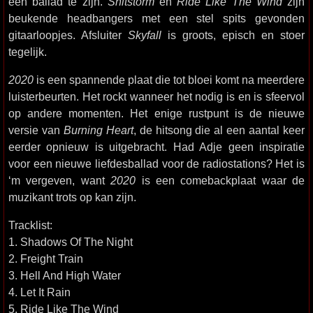
een ballad te zijn.
Shitstorm
en
Ride Like The Wind
zijn
beukende headbangers met een stel spits gevonden
gitaarloopjes. Afsluiter
Skyfall
is groots, episch en stoer
tegelijk.
2020
is een spannende plaat die tot bloei komt na meerdere
luisterbeurten. Het rockt wanneer het nodig is en is sfeervol
op andere momenten. Het enige rustpunt is de nieuwe
versie van
Burning Heart
, de hitsong die al een aantal keer
eerder opnieuw is uitgebracht. Had Adje geen inspiratie
voor een nieuwe liefdesballad voor de radiostations? Het is
‘m vergeven, want
2020
is een comebackplaat waar de
muzikant trots op kan zijn.
Tracklist:
1. Shadows Of The Night
2. Freight Train
3. Hell And High Water
4. Let It Rain
5. Ride Like The Wind