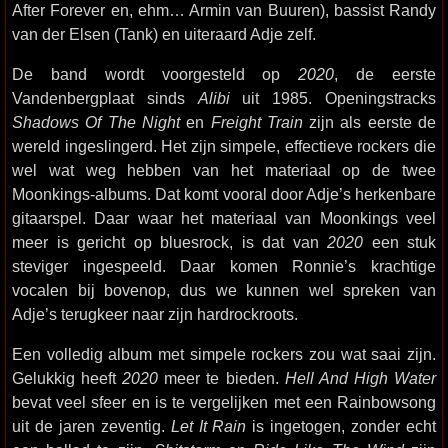
After Forever en, ehm… Armin van Buuren), bassist Randy
van der Elsen (Tank) en uiteraard Adje zelf.
De band wordt voorgesteld op
2020
, de eerste
Vandenbergplaat sinds
Alibi
uit 1985. Openingstracks
Shadows Of The Night
en
Freight Train
zijn als eerste de
wereld ingeslingerd. Het zijn simpele, effectieve rockers die
wel wat weg hebben van het materiaal op de twee
Moonkings-albums. Dat komt vooral door Adje’s herkenbare
gitaarspel. Daar waar het materiaal van Moonkings veel
meer is gericht op bluesrock, is dat van
2020
een stuk
steviger ingespeeld. Daar komen Ronnie’s krachtige
vocalen bij bovenop, dus we kunnen wel spreken van
Adje’s terugkeer naar zijn hardrockroots.
Een volledig album met simpele rockers zou wat saai zijn.
Gelukkig heeft
2020
meer te bieden.
Hell And High Water
bevat veel sfeer en is te vergelijken met een Rainbowsong
uit de jaren zeventig.
Let It Rain
is ingetogen, zonder echt