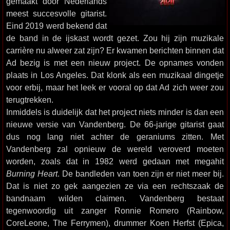
gemaakt door Nederlands
meest succesvolle gitarist.
Eind 2019 werd bekend dat
de band in de ijskast wordt gezet. Zou hij zijn muzikale
carrière nu alweer zat zijn? Er kwamen berichten binnen dat
Ad bezig is met een nieuw project. De opnames vonden
plaats in Los Angeles. Dat klonk als een muzikaal dingetje
voor erbij, maar het leek er vooral op dat Ad zich weer zou
terugtrekken.
Inmiddels is duidelijk dat het project niets minder is dan een
nieuwe versie van Vandenberg. De 66-jarige gitarist gaat
dus nog lang niet achter de geraniums zitten. Met
Vandenberg zal opnieuw de wereld veroverd moeten
worden, zoals dat in 1982 werd gedaan met megahit
Burning Heart
. De bandleden van toen zijn er niet meer bij.
Dat is niet zo gek aangezien ze via een rechtszaak de
bandnaam wilden claimen. Vandenberg bestaat
tegenwoordig uit zanger Ronnie Romero (Rainbow,
CoreLeone, The Ferrymen), drummer Koen Herfst (Epica,