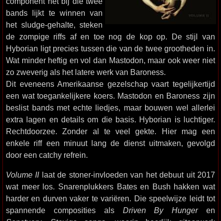
component het bij die twee
bands lijkt te winnen van
het sludge-gehalte, steken
de zompige riffs af en toe nog de kop op. De stijl van
Hyborian ligt precies tussen die van de twee grootheden in.
Wat minder heftig en vol dan Mastodon, maar ook weer niet
zo zweverig als het latere werk van Baroness.
Dit eveneens Amerikaanse gezelschap vaart tegelijkertijd
een wat toegankelijkere koers. Mastodon en Baroness zijn
beslist bands met echte liedjes, maar bouwen wel allerlei
extra lagen en details om die basis. Hyborian is luchtiger.
Rechtdoorzee. Zonder al te veel gekte. Hier mag een
enkele riff een minuut lang de dienst uitmaken, gevolgd
door een catchy refrein.
Volume II
laat de stoner-invloeden van het debuut uit 2017
wat meer los. Snarenplukkers Bates en Bush hakken wat
harder en durven vaker te variëren. Die speelwijze leidt tot
spannende composities als
Driven By Hunger
en