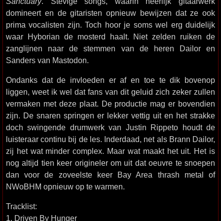
Sanctuary
. Stevige songs, waarin heerlijk gitaarwerk
domineert en de gitaristen opnieuw bewijzen dat ze ook
prima vocalisten zijn. Toch hoor je soms wel erg duidelijk
waar Hyborian de mosterd haalt. Niet zelden ruiken de
zanglijnen naar de stemmen van de heren Dailor en
Sanders van Mastodon.
Ondanks dat de invloeden er af en toe te dik bovenop
liggen, weet ik wel dat fans van dit geluid zich zeker zullen
vermaken met deze plaat. De productie mag er bovendien
zijn. De snaren springen er lekker vettig uit en het strakke
doch swingende drumwerk van Justin Rippeto houdt de
luisteraar continu bij de les. Inderdaad, net als Brann Dailor,
zij het wat minder complex. Maar wat maakt het uit. Het is
nog altijd tien keer origineler om uit dat oeuvre te snoepen
dan voor de zoveelste keer Bay Area thrash metal of
NWoBHM opnieuw op te warmen.
Tracklist:
1. Driven By Hunger