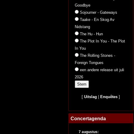
Goodbye
Sojourner - Gateways
Taake - En Skog Av
Nidstang
The Hu - Hun
The Plot In You - The Plot
In You
The Rolling Stones -
Foreign Tongues
een andere release uit juli
2026
[
Uitslag
|
Enquêtes
]
Concertagenda
7 augustus: