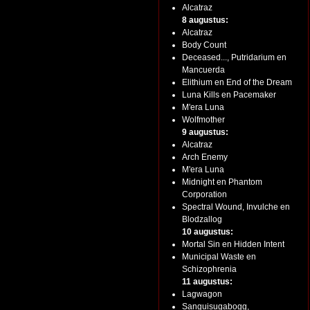
Alcatraz
8 augustus:
Alcatraz
Body Count
Deceased..., Putridarium en
Mancuerda
Elithium en End of the Dream
Luna Kills en Pacemaker
M'era Luna
Wolfmother
9 augustus:
Alcatraz
Arch Enemy
M'era Luna
Midnight en Phantom
Corporation
Spectral Wound, Invulche en
Blodzallog
10 augustus:
Mortal Sin en Hidden Intent
Municipal Waste en
Schizophrenia
11 augustus:
Lagwagon
Sanguisugabogg,