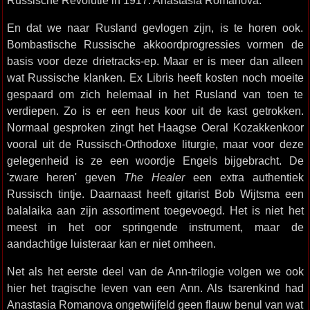
Russische Revolutie in 1917: Anastasia Romanova.
En dat we naar Rusland gevlogen zijn, is te horen ook.
Bombastische Russische akkoordprogressies vormen de
basis voor deze drietracks-ep. Maar er is meer dan alleen
wat Russische klanken. Ex Libris heeft kosten noch moeite
gespaard om zich helemaal in het Rusland van toen te
verdiepen. Zo is er een heus koor uit de kast getrokken.
Normaal gesproken zingt het Haagse Oeral Kozakkenkoor
vooral uit de Russisch-Orthodoxe liturgie, maar voor deze
gelegenheid is ze een woordje Engels bijgebracht. De
'zware heren' geven
The Healer
een extra authentiek
Russisch tintje. Daarnaast heeft gitarist Bob Wijtsma een
balalaika aan zijn assortiment toegevoegd. Het is niet het
meest in het oor springende instrument, maar de
aandachtige luisteraar kan er niet omheen.
Net als het eerste deel van de Ann-trilogie volgen we ook
hier het tragische leven van een Ann. Als tsarenkind had
Anastasia Romanova ongetwijfeld geen flauw benul van wat