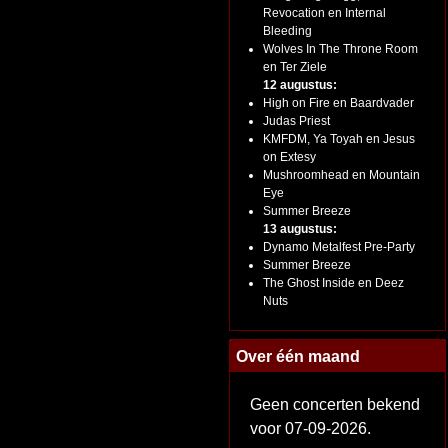
Revocation en Internal
Bleeding
Wolves In The Throne Room
en Ter Ziele
12 augustus:
High on Fire en Baardvader
Judas Priest
KMFDM, Ya Toyah en Jesus
on Extesy
Mushroomhead en Mountain
Eye
Summer Breeze
13 augustus:
Dynamo Metalfest Pre-Party
Summer Breeze
The Ghost Inside en Deez
Nuts
Over één maand
Geen concerten bekend
voor 07-09-2026.