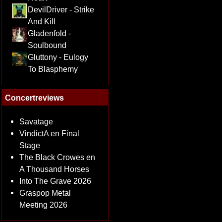
DevilDriver - Strike
And Kill
Gladenfold -
Soulbound
Gluttony - Eulogy
To Blasphemy
Concertreviews
Savatage
VindictA en Final
Stage
The Black Crowes en
A Thousand Horses
Into The Grave 2026
Graspop Metal
Meeting 2026