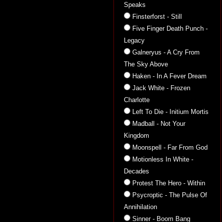
Speaks
Finsterforst - Still
Five Finger Death Punch -
Legacy
Galneryus - A Cry From
The Sky Above
Haken - In A Fever Dream
Jack White - Frozen
Charlotte
Left To Die - Initium Mortis
Madball - Not Your
Kingdom
Moonspell - Far From God
Motionless In White -
Decades
Protest The Hero - Within
Psycroptic - The Pulse Of
Annihilation
Sinner - Boom Bang