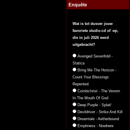
Enquête
Wat is tot dusver jouw
favoriete studio-cd of -ep,
die in juli 2026 werd
uitgebracht?
Avenged Sevenfold -
Statica
Bring Me The Horizon -
Count Your Blessings
Repented
Combichrist - The Venom
In The Mouth Of God
Deep Purple - Splat!
Devildriver - Strike And Kill
Dreamtale - Aetherbound
Emptiness - Nowhere