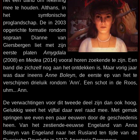
het een band om rekening
mee te houden. Althans, in
het symfonische
proglandschap. De in 2003
opgerichte formatie rondom
sopraan Dianne van
Giersbergen liet met zijn
eerste platen
Amygdala
(2008) en
Medea
(2014) vooral horen zoekende te zijn. Een
band die zichzelf nog aan het ontdekken is. Maar vorig jaar
was daar ineens
Anne Boleyn
, de eerste ep van het te
verschijnen drieluik rondom 'Ann'. Een schot in de Roos,
uhm... Ann.
De verwachtingen voor dit tweede deel zijn dan ook hoog.
Gelukkig weet het vijftal daar wel raad mee. Met gemak
springen we even een paar eeuwen door de geschiedenis
heen. Van het zestiende-eeuwse Engeland van Anna
Boleyn van Engeland naar het Rusland ten tijde van de