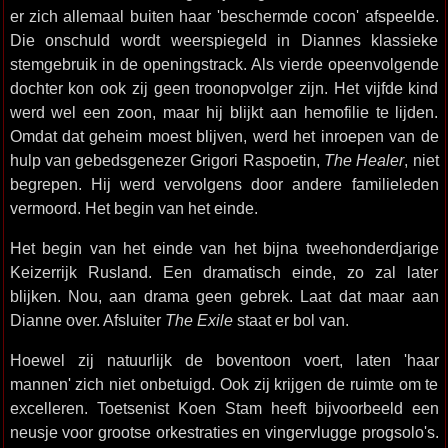
er zich allemaal buiten haar 'beschermde cocon' afspeelde.
Die onschuld wordt weerspiegeld in Diannes klassieke
stemgebruik in de openingstrack. Als vierde opeenvolgende
dochter kon ook zij geen troonopvolger zijn. Het vijfde kind
werd wel een zoon, maar hij blijkt aan hemofilie te lijden.
Omdat dat geheim moest blijven, werd het inroepen van de
hulp van gebedsgenezer Grigori Raspoetin,
The Healer
, niet
begrepen. Hij werd vervolgens door andere familieleden
vermoord. Het begin van het einde.
Het begin van het einde van het bijna tweehonderdjarige
Keizerrijk Rusland. Een dramatisch einde, zo zal later
blijken. Nou, aan drama geen gebrek. Laat dat maar aan
Dianne over. Afsluiter
The Exile
staat er bol van.
Hoewel zij natuurlijk de boventoon voert, laten 'haar
mannen' zich niet onbetuigd. Ook zij krijgen de ruimte om te
excelleren. Toetsenist Koen Stam heeft bijvoorbeeld een
neusje voor grootse orkestraties en vingervlugge progsolo's.