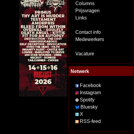
Columns
Prijsvragen
Links
Contact info
Medewerkers
Vacature
Netwerk
Facebook
Instagram
Spotify
Bluesky
X
RSS-feed