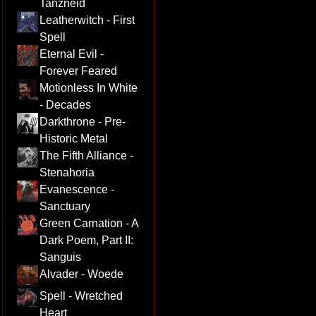
Tanzneid
Leatherwitch - First
Spell
Eternal Evil -
Forever Feared
Motionless In White
- Decades
Darkthrone - Pre-
Historic Metal
The Fifth Alliance -
Stenahoria
Evanescence -
Sanctuary
Green Carnation - A
Dark Poem, Part II:
Sanguis
Alvader - Woede
Spell - Wretched
Heart