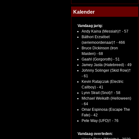
Kalender
Vandaag jarig:
Andy Kaina (Messiah)† - 57
Báthori Erzsébet
(seriemoordenaar)† - 466
Bruce Dickinson (Iron
Maiden) - 68
Gaahl (Gorgoroth) - 51
Jamey Jasta (Hatebreed) - 49
Johnny Solinger (Skid Row)†
- 61
Kevin Ratajczak (Electric
Callboy) - 41
Lynn Strait (Snot)† - 58
Michael Weikath (Helloween)
- 64
Omar Espinosa (Escape The
Fate) - 42
Pete Way (UFO)† - 76
Vandaag overleden: