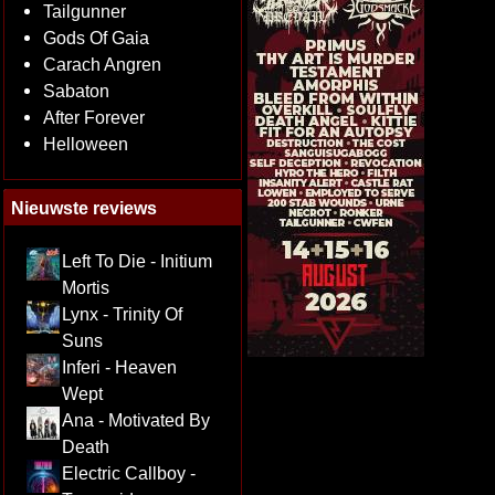
Tailgunner
Gods Of Gaia
Carach Angren
Sabaton
After Forever
Helloween
Nieuwste reviews
Left To Die - Initium
Mortis
Lynx - Trinity Of
Suns
Inferi - Heaven
Wept
Ana - Motivated By
Death
Electric Callboy -