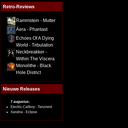
Retro-Reviews
Rammstein - Mutter
Äera - Phantast
Echoes Of A Dying
World - Tribulation
Neckbreakker -
Within The Viscera
Monolithe - Black
Hole District
Nieuwe Releases
7 augustus:
Electric Callboy - Tanzneid
Xandria - Eclipse