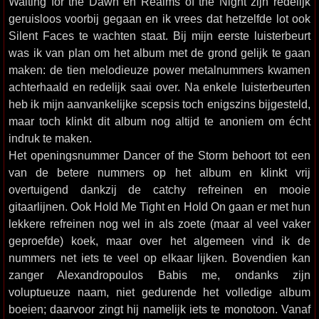
Waiting for the Dawn en Realms of the Night zijn redelijk
geruisloos voorbij gegaan en ik vrees dat hetzelfde lot ook
Silent Faces te wachten staat. Bij mijn eerste luisterbeurt
was ik van plan om het album met de grond gelijk te gaan
maken: de tien melodieuze power metalnummers kwamen
achterhaald en redelijk saai over. Na enkele luisterbeurten
heb ik mijn aanvankelijke scepsis toch enigszins bijgesteld,
maar toch klinkt dit album nog altijd te anoniem om écht
indruk te maken.
Het openingsnummer Dancer of the Storm behoort tot een
van de betere nummers op het album en klinkt vrij
overtuigend dankzij de catchy refreinen en mooie
gitaarlijnen. Ook Hold Me Tight en Hold On gaan er met hun
lekkere refreinen nog wel in als zoete (maar al veel vaker
geproefde) koek, maar over het algemeen vind ik de
nummers net iets te veel op elkaar lijken. Bovendien kan
zanger Alexandropoulos Babis me, ondanks zijn
voluptueuze naam, niet gedurende het volledige album
boeien; daarvoor zingt hij namelijk iets te monotoon. Vanaf