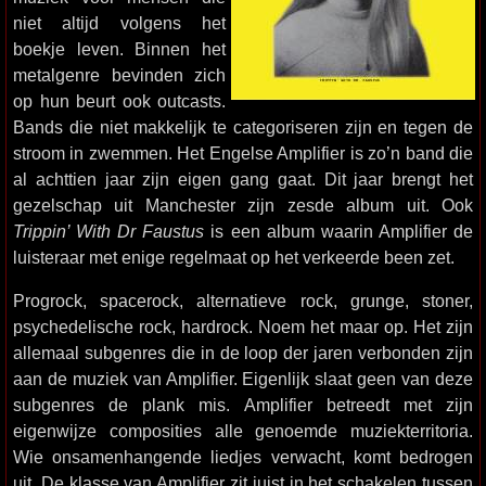
niet altijd volgens het
boekje leven. Binnen het
metalgenre bevinden zich
op hun beurt ook outcasts.
Bands die niet makkelijk te categoriseren zijn en tegen de
stroom in zwemmen. Het Engelse Amplifier is zo’n band die
al achttien jaar zijn eigen gang gaat. Dit jaar brengt het
gezelschap uit Manchester zijn zesde album uit. Ook
Trippin’ With Dr Faustus
is een album waarin Amplifier de
luisteraar met enige regelmaat op het verkeerde been zet.
Progrock, spacerock, alternatieve rock, grunge, stoner,
psychedelische rock, hardrock. Noem het maar op. Het zijn
allemaal subgenres die in de loop der jaren verbonden zijn
aan de muziek van Amplifier. Eigenlijk slaat geen van deze
subgenres de plank mis. Amplifier betreedt met zijn
eigenwijze composities alle genoemde muziekterritoria.
Wie onsamenhangende liedjes verwacht, komt bedrogen
uit. De klasse van Amplifier zit juist in het schakelen tussen