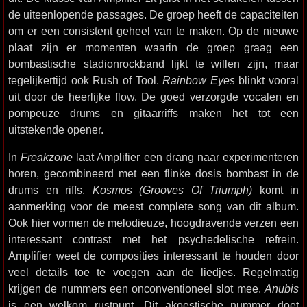
de uiteenlopende passages. De groep heeft de capaciteiten
om er een consistent geheel van te maken. Op de nieuwe
plaat zijn er momenten waarin de groep graag een
bombastische stadionrockband lijkt te willen zijn, maar
tegelijkertijd ook Rush of Tool.
Rainbow Eyes
blinkt vooral
uit door de heerlijke flow. De goed verzorgde vocalen en
pompeuze drums en gitaarriffs maken het tot een
uitstekende opener.
In
Freakzone
laat Amplifier een drang naar experimenteren
horen, gecombineerd met een flinke dosis bombast in de
drums en riffs.
Kosmos (Grooves Of Triumph)
komt in
aanmerking voor de meest complete song van dit album.
Ook hier vormen de melodieuze, hoogdravende verzen een
interessant contrast met het psychedelische refrein.
Amplifier weet de composities interessant te houden door
veel details toe te voegen aan de liedjes. Regelmatig
krijgen de nummers een onconventioneel slot mee.
Anubis
is een welkom rustpunt. Dit akoestische nummer doet