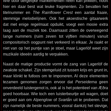
Wie door dergelijke mankementen heen kan prikken, hoort
hier en daar best wat leuke fragmenten. Zo bevatten het
titelnummer en
The Rainflower Crest
een aantal fraaie,
stemmige melodielijnen. Ook het akoestische gitaarwerk
dat met enige regelmaat opduikt, voegt een mooie extra
laag aan de muziek toe. Daarnaast zitten de overwegend
lange nummers (ruim zeven tot vijftien minuten) vanuit
compositorisch oogpunt niet verkeerd in elkaar. Je raakt er
niet van op het puntje van je stoel, maar Lagerlöf weet zijn
muzikale ideeën aardig te verpakken.
Naast de matige productie vormt de zang van Lagerlöf de
zwakste schakel. Zijn stemgeluid zit tussen krijs en grunt in,
maar klinkt te futloos om te imponeren. Al deze elementen
tezamen genomen zorgen ervoor dat
Perseiderna
geen
onverdeeld luistergenot is, ook al is het potentieel van Æðra
goed hoorbaar. Wie toch een luisterbeurtje wil wagen, doet
er goed aan om
Alpenglow
of
Svartån
uit te proberen. Dat
zijn namelijk de beste nummers, vooral dankzij het stevige,