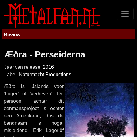
Review
Æðra - Perseiderna
Jaar van release:
2016
Label:
Naturmacht Productions
Æðra is IJslands voor
‘hoger’ of ‘verheven’. De
persoon achter dit
eenmansproject is echter
een Amerikaan, dus de
bandnaam is nogal
misleidend. Erik Lagerlöf