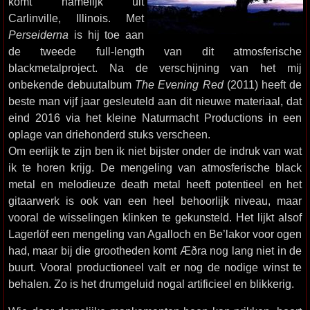
komt namelijk uit
Carlinville, Illinois. Met
Perseiderna
is hij toe aan
de tweede full-length van dit atmosferische
blackmetalproject. Na de verschijning van het mij
onbekende debuutalbum
The Evening Red
(2011) heeft de
beste man vijf jaar gesleuteld aan dit nieuwe materiaal, dat
eind 2016 via het kleine Naturmacht Productions in een
oplage van driehonderd stuks verscheen.
Om eerlijk te zijn ben ik niet bijster onder de indruk van wat
ik te horen krijg. De mengeling van atmosferische black
metal en melodieuze death metal heeft potentieel en het
gitaarwerk is ook van een heel behoorlijk niveau, maar
vooral de wisselingen klinken te gekunsteld. Het lijkt alsof
Lagerlöf een mengeling van Agalloch en Be’lakor voor ogen
had, maar bij die grootheden komt Æðra nog lang niet in de
buurt. Vooral productioneel valt er nog de nodige winst te
behalen. Zo is het drumgeluid nogal artificieel en blikkerig.