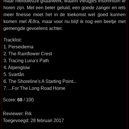
maar melodieuze gitaarwerk, waarin vleugjes Insomnium te
horen zijn. Met een beter geluid, een goede zanger en iets
meer finesse moet het in de toekomst wel goed kunnen
komen met Æðra, maar voor nu blijf ik nog een beetje met
gemengde gevoelens achter.
Tracklist:
1. Perseiderna
2. The Rainflower Crest
3. Tracing Luna's Path
4. Alpenglow
5. Svartån
6. The Shoreline's A Starting Point...
7. ...For The Long Road Home
Score:
68
/ 100
Reviewer: Rik
Toegevoegd: 28 februari 2017