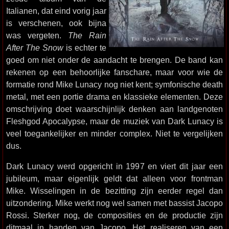
Italianen, dat eind vorig jaar
is verschenen, ook bijna
was vergeten.
The Rain
After The Snow
is echter te
goed om niet onder de aandacht te brengen. De band kan
rekenen op een behoorlijke fanschare, maar voor wie de
formatie rond Mike Lunacy nog niet kent; symfonische death
metal, met een portie drama en klassieke elementen. Deze
omschrijving doet waarschijnlijk denken aan landgenoten
Fleshgod Apocalypse, maar de muziek van Dark Lunacy is
veel toegankelijker en minder complex. Niet te vergelijken
dus.
Dark Lunacy werd opgericht in 1997 en viert dit jaar een
jubileum, maar eigenlijk geldt dat alleen voor frontman
Mike. Wisselingen in de bezitting zijn eerder regel dan
uitzondering. Mike werkt nog wel samen met bassist Jacopo
Rossi. Sterker nog, de composities en de productie zijn
ditmaal in handen van Jacopo. Het realiseren van een