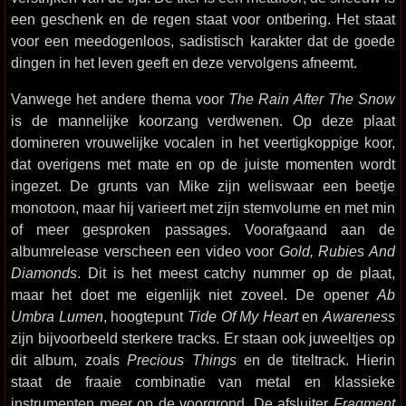
een geschenk en de regen staat voor ontbering. Het staat
voor een meedogenloos, sadistisch karakter dat de goede
dingen in het leven geeft en deze vervolgens afneemt.
Vanwege het andere thema voor
The Rain After The Snow
is de mannelijke koorzang verdwenen. Op deze plaat
domineren vrouwelijke vocalen in het veertigkoppige koor,
dat overigens met mate en op de juiste momenten wordt
ingezet. De grunts van Mike zijn weliswaar een beetje
monotoon, maar hij varieert met zijn stemvolume en met min
of meer gesproken passages. Voorafgaand aan de
albumrelease verscheen een video voor
Gold, Rubies And
Diamonds
. Dit is het meest catchy nummer op de plaat,
maar het doet me eigenlijk niet zoveel. De opener
Ab
Umbra Lumen
, hoogtepunt
Tide Of My Heart
en
Awareness
zijn bijvoorbeeld sterkere tracks. Er staan ook juweeltjes op
dit album, zoals
Precious Things
en de titeltrack. Hierin
staat de fraaie combinatie van metal en klassieke
instrumenten meer op de voorgrond. De afsluiter
Fragment