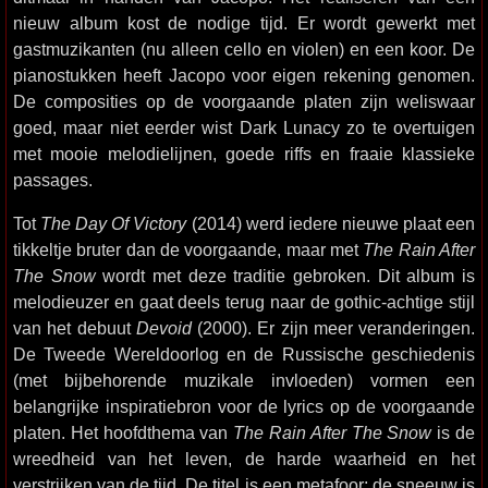
nieuw album kost de nodige tijd. Er wordt gewerkt met
gastmuzikanten (nu alleen cello en violen) en een koor. De
pianostukken heeft Jacopo voor eigen rekening genomen.
De composities op de voorgaande platen zijn weliswaar
goed, maar niet eerder wist Dark Lunacy zo te overtuigen
met mooie melodielijnen, goede riffs en fraaie klassieke
passages.
Tot
The Day Of Victory
(2014) werd iedere nieuwe plaat een
tikkeltje bruter dan de voorgaande, maar met
The Rain After
The Snow
wordt met deze traditie gebroken. Dit album is
melodieuzer en gaat deels terug naar de gothic-achtige stijl
van het debuut
Devoid
(2000). Er zijn meer veranderingen.
De Tweede Wereldoorlog en de Russische geschiedenis
(met bijbehorende muzikale invloeden) vormen een
belangrijke inspiratiebron voor de lyrics op de voorgaande
platen. Het hoofdthema van
The Rain After The Snow
is de
wreedheid van het leven, de harde waarheid en het
verstrijken van de tijd. De titel is een metafoor; de sneeuw is