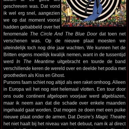
geschreven was. Dat vond
ik wel erg snel, aangezien
we op dat moment vooral
hadden gebabbeld over het
fenomenale
The Circle And The Blue Door
dat toen net
verschenen was. Op de nieuwe plaat moesten we
uiteindelijk toch nog drie jaar wachten. We kunnen het de
Britten ergens moeilijk kwalijk nemen, want in de tussentijd
werd
In The Meantime
uitgebracht en tourde de band
verschillende keren de wereld over en deelde het podia met
grootheden als Kiss en Ghost.
Pursons faam schiet nog altijd als een raket omhoog. Alleen
in Europa wil het nog niet helemaal vlotten. Een tour door
ons oude continent afgelopen voorjaar werd afgeblazen,
maar ik neem aan dat die schade over enkele maanden
ingehaald gaat worden. Dat mogen ze doen met een puike
nieuwe plaat onder de armen. Dat
Desire’s Magic Theatre
het niet haalt bij het niveau van het debuut, nam ik al direct