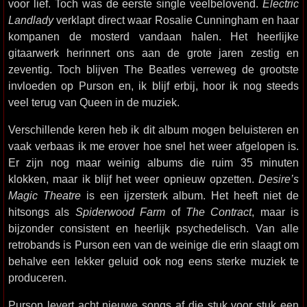
voor lief. Toch was de eerste single veelbelovend.
Electric
Landlady
verklapt direct waar Rosalie Cunningham en haar
kompanen de mosterd vandaan halen. Het heerlijke
gitaarwerk herinnert ons aan de grote jaren zestig en
zeventig. Toch blijven The Beatles verreweg de grootste
invloeden op Purson en, ik blijf erbij, hoor ik nog steeds
veel terug van Queen in de muziek.
Verschillende keren heb ik dit album mogen beluisteren en
vaak verbaas ik me erover hoe snel het weer afgelopen is.
Er zijn nog maar weinig albums die ruim 35 minuten
klokken, maar ik blijf het weer opnieuw opzetten.
Desire’s
Magic Theatre
is een ijzersterk album. Het heeft niet de
hitsongs als
Spiderwood Farm
of
The Contract
, maar is
bijzonder consistent en heerlijk psychedelisch. Van alle
retrobands is Purson een van de weinige die erin slaagt om
behalve een lekker geluid ook nog eens sterke muziek te
produceren.
Purson levert acht nieuwe songs af die stuk voor stuk een