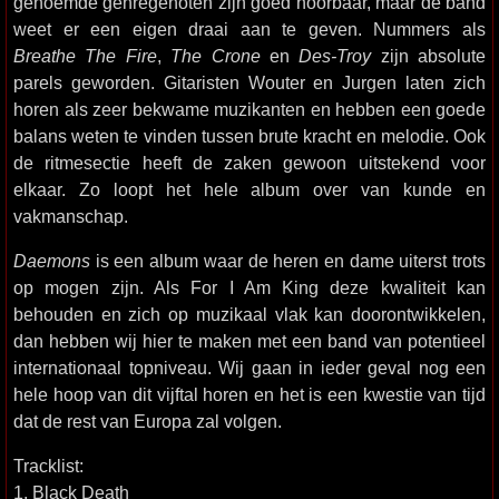
genoemde genregenoten zijn goed hoorbaar, maar de band
weet er een eigen draai aan te geven. Nummers als
Breathe The Fire
,
The Crone
en
Des-Troy
zijn absolute
parels geworden. Gitaristen Wouter en Jurgen laten zich
horen als zeer bekwame muzikanten en hebben een goede
balans weten te vinden tussen brute kracht en melodie. Ook
de ritmesectie heeft de zaken gewoon uitstekend voor
elkaar. Zo loopt het hele album over van kunde en
vakmanschap.
Daemons
is een album waar de heren en dame uiterst trots
op mogen zijn. Als For I Am King deze kwaliteit kan
behouden en zich op muzikaal vlak kan doorontwikkelen,
dan hebben wij hier te maken met een band van potentieel
internationaal topniveau. Wij gaan in ieder geval nog een
hele hoop van dit vijftal horen en het is een kwestie van tijd
dat de rest van Europa zal volgen.
Tracklist:
1. Black Death