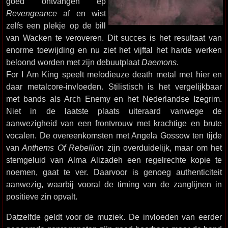
goed ontvangen ep
Revengeance
af en wist
zelfs een plekje op de bill
van Wacken te veroveren. Dit succes is het resultaat van
enorme toewijding en nu ziet het vijftal het harde werken
beloond worden met zijn debuutplaat
Daemons
.
For I Am King speelt melodieuze death metal met hier en
daar metalcore-invloeden. Stilistisch is het vergelijkbaar
met bands als Arch Enemy en het Nederlandse Izegrim.
Niet in de laatste plaats uiteraard vanwege de
aanwezigheid van een frontvrouw met krachtige en brute
vocalen. De overeenkomsten met Angela Gossow ten tijde
van
Anthems Of Rebellion
zijn overduidelijk, maar om het
stemgeluid van Alma Alizadeh een regelrechte kopie te
noemen, gaat te ver. Daarvoor is genoeg authenticiteit
aanwezig, waarbij vooral de timing van de zanglijnen in
positieve zin opvalt.
Datzelfde geldt voor de muziek. De invloeden van eerder