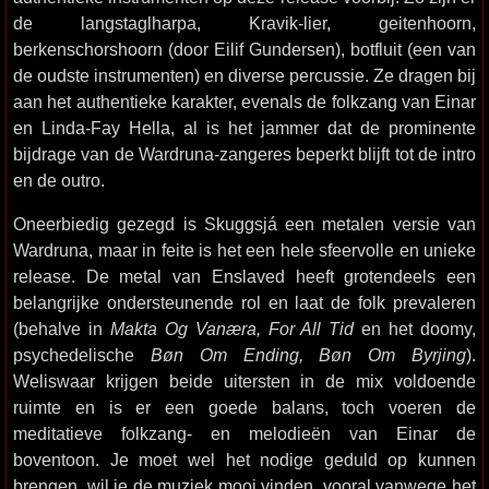
de langstaglharpa, Kravik-lier, geitenhoorn,
berkenschorshoorn (door Eilif Gundersen), botfluit (een van
de oudste instrumenten) en diverse percussie. Ze dragen bij
aan het authentieke karakter, evenals de folkzang van Einar
en Linda-Fay Hella, al is het jammer dat de prominente
bijdrage van de Wardruna-zangeres beperkt blijft tot de intro
en de outro.
Oneerbiedig gezegd is Skuggsjá een metalen versie van
Wardruna, maar in feite is het een hele sfeervolle en unieke
release. De metal van Enslaved heeft grotendeels een
belangrijke ondersteunende rol en laat de folk prevaleren
(behalve in
Makta Og Vanæra, For All Tid
en het doomy,
psychedelische
Bøn Om Ending, Bøn Om Byrjing
).
Weliswaar krijgen beide uitersten in de mix voldoende
ruimte en is er een goede balans, toch voeren de
meditatieve folkzang- en melodieën van Einar de
boventoon. Je moet wel het nodige geduld op kunnen
brengen, wil je de muziek mooi vinden, vooral vanwege het