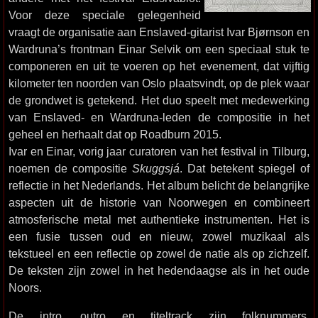
Voor deze speciale gelegenheid
vraagt de organisatie aan Enslaved-gitarist Ivar Bjørnson en
Wardruna’s frontman Einar Selvik om een speciaal stuk te
componeren en uit te voeren op het evenement, dat vijftig
kilometer ten noorden van Oslo plaatsvindt, op de plek waar
de grondwet is getekend. Het duo speelt met medewerking
van Enslaved- en Wardruna-leden de compositie in het
geheel en herhaalt dat op Roadburn 2015.
Ivar en Einar, vorig jaar curatoren van het festival in Tilburg,
noemen de compositie
Skuggsjá
. Dat betekent spiegel of
reflectie in het Nederlands. Het album belicht de belangrijke
aspecten uit de historie van Noorwegen en combineert
atmosferische metal met authentieke instrumenten. Het is
een fusie tussen oud en nieuw, zowel muzikaal als
tekstueel en een reflectie op zowel de natie als op zichzelf.
De teksten zijn zowel in het hedendaagse als in het oude
Noors.
De intro, outro en titeltrack zijn folknummers.