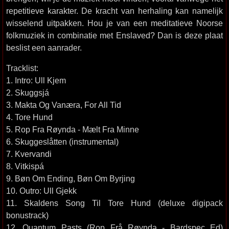
repetitieve karakter. De kracht van herhaling kan namelijk
wisselend uitpakken. Hou je van een meditatieve Noorse
folkmuziek in combinatie met Enslaved? Dan is deze plaat
beslist een aanrader.
Tracklist:
1. Intro: Ull Kjem
2. Skuggsjá
3. Makta Og Vanæra, For All Tid
4. Tore Hund
5. Rop Fra Røynda - Mælt Fra Minne
6. Skuggeslåtten (instrumental)
7. Kvervandi
8. Vitkispá
9. Bøn Om Ending, Bøn Om Byrjing
10. Outro: Ull Gjekk
11. Skaldens Song Til Tore Hund (deluxe digipack
bonustrack)
12. Quantum Pasts (Rop Frå Røynda - Bardspec Ed)