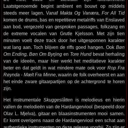
Laatstgenoemde begint ambient en bouwt op middels
steeds meer lagen. Vanaf
Makta Og Vanæra, For All Tid
komen de drums, bas en repetitieve metalriffs van Enslaved
aan bod, vergezeld van gesproken passages, folkzang en
de extreme vocalen van Grutle Kjelsson. Met zijn tien
minuten voelt deze track door het uitgesponnen karakter
wat lang aan. Toch blijven de riffs goed hangen. Ook
Bøn
Om Ending, Bøn Om Byrjing
en
Tore Hund
bevat herhaling
van de ideeën, maar hier werkt het meditatieve karakter
beter en dat geldt in wat mindere mate ook voor
Rop Fra
Røynda - Mælt Fra Minne
, waarin de folk overheerst en aan
het einde zware gitaarpartijen op de achtergrond te horen
zijn.
Het instrumentale
Skuggeslåtten
is melodieus en hierin
vallen de melodieën van de Hardangerviool (bespeeld door
Olav L. Mjelva), gitaar en blaasinstrumenten mooi samen.
Er komt overigens naast de Hardangerviool een schat aan
authentieke instrumenten op deze release voorbij. Zo zijn er