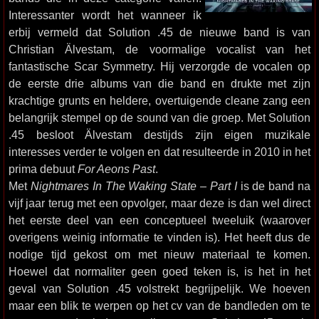
Interessanter wordt het wanneer ik
erbij vermeld dat Solution .45 de nieuwe band is van
Christian Älvestam, de voormalige vocalist van het
fantastische Scar Symmetry. Hij verzorgde de vocalen op
de eerste drie albums van die band en drukte met zijn
krachtige grunts en heldere, overtuigende cleane zang een
belangrijk stempel op de sound van die groep. Met Solution
.45 besloot Älvestam destijds zijn eigen muzikale
interesses verder te volgen en dat resulteerde in 2010 in het
prima debuut
For Aeons Past
.
Met
Nightmares In The Waking State – Part I
is de band na
vijf jaar terug met een opvolger, maar deze is dan wel direct
het eerste deel van een conceptueel tweeluik (waarover
overigens weinig informatie te vinden is). Het heeft dus de
nodige tijd gekost om met nieuw materiaal te komen.
Hoewel dat normaliter geen goed teken is, is het in het
geval van Solution .45 volstrekt begrijpelijk. We hoeven
maar een blik te werpen op het cv van de bandleden om te