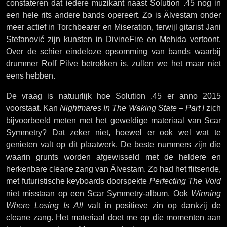
constateren dat iedere muzikant naast Solution .45 nog in
een hele rits andere bands opereert. Zo is Älvestam onder
meer actief in Torchbearer en Miseration, terwijl gitarist Jani
Stefanović zijn kunsten in DivineFire en Mehida vertoont.
Over de schier eindeloze opsomming van bands waarbij
drummer Rolf Pilve betrokken is, zullen we het maar niet
eens hebben.
De vraag is natuurlijk hoe Solution .45 er anno 2015
voorstaat. Kan
Nightmares In The Waking State – Part I
zich
bijvoorbeeld meten met het geweldige materiaal van Scar
Symmetry? Dat zeker niet, hoewel er ook wel wat te
genieten valt op dit plaatwerk. De beste nummers zijn die
waarin grunts worden afgewisseld met de heldere en
herkenbare cleane zang van Älvestam. Zo had het flitsende,
met futuristische keyboards doorspekte
Perfecting The Void
niet misstaan op een Scar Symmetry-album. Ook
Winning
Where Losing Is All
valt in positieve zin op dankzij de
cleane zang. Het materiaal doet me op die momenten aan