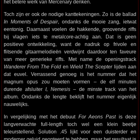
het betere werk van Mercenary denken.
Toch zijn er ook de nodige kanttekeningen. Zo is de ballad
In Moments of Despair
, ondanks de mooie zang, ietwat
eentonig. Daarnaast voelen de hakkende, groovende riffs
bij vlagen iets te metalcore-achtig aan. Dat is geen
positieve ontwikkeling, want de nadruk op frivole en
flitsende gitaarmelodieën verdwijnt daardoor ten faveure
van meer generieke riffs. Met name de openingstrack
Wanderer From The Fold
en
Wield The Scepter
lijden aan
dat euvel. Verrassend genoeg is het nummer dat het
magnum opus zou moeten vormen – de elf minuten
durende afsluiter
I, Nemesis
– de minste track van het
album. Ondanks de lengte beklijft het nummer eigenlijk
nauwelijks.
In vergelijking met het debuut
For Aeons Past
is deze
langverwachte full-length toch wel een klein beetje
teleurstellend. Solution .45 lijkt voor een duisterder en
moderner geluid geopteerd te hebben, maar het resultaat is