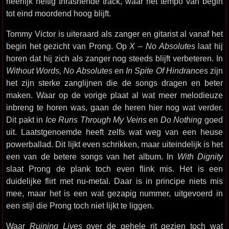
heerlijk heftig thrashende track, waar het tempo van begin
tot eind moordend hoog blijft.
Tommy Victor is uiteraard als zanger en gitarist al vanaf het
begin het gezicht van Prong. Op
X – No Absolutes
laat hij
horen dat hij zich als zanger nog steeds blijft verbeteren. In
Without Words, No Absolutes
en
In Spite Of Hindrances
zijn
het zijn sterke zanglijnen die de songs dragen en beter
maken. Waar op de vorige plaat al wat meer melodieuze
inbreng te horen was, gaan de heren hier nog wat verder.
Dit pakt in
Ice Runs Through My Veins
en
Do Nothing
goed
uit. Laatstgenoemde heeft zelfs wat weg van een heuse
powerballad. Dit lijkt even schrikken, maar uiteindelijk is het
een van de betere songs van het album. In
With Dignity
slaat Prong de plank toch even flink mis. Het is een
duidelijke flirt met nu-metal. Daar is in principe niets mis
mee, maar het is een wat gezapig nummer, uitgevoerd in
een stijl die Prong toch niet lijkt te liggen.
Waar
Ruining Lives
over de gehele rit gezien toch wat