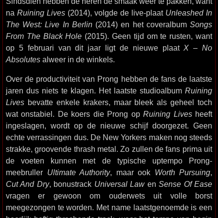
Sindsdien hebben de heren de smaak weer te pakken, want
na
Ruining Lives
(2014), volgde de live-plaat
Unleashed In
The West: Live In Berlin
(2014) en het coveralbum
Songs
From The Black Hole
(2015). Geen tijd om te rusten, want
op 5 februari van dit jaar ligt de nieuwe plaat
X – No
Absolutes
alweer in de winkels.
Over de productiviteit van Prong hebben de fans de laatste
jaren dus niets te klagen. Het laatste studioalbum
Ruining
Lives
bevatte enkele krakers, maar bleek als geheel toch
wat onstabiel. De koers die Prong op
Ruining Lives
heeft
ingeslagen, wordt op de nieuwe schijf doorgezet. Geen
echte verrassingen dus. De New Yorkers maken nog steeds
strakke, groovende thrash metal. Zo zullen de fans prima uit
de voeten kunnen met de typische uptempo Prong-
meebruller
Ultimate Authority
, maar ook
Worth Pursuing
,
Cut And Dry
, bonustrack
Universal Law
en
Sense Of Ease
vragen er gewoon om ouderwets uit volle borst
meegezongen te worden. Met name laatstgenoemde is een